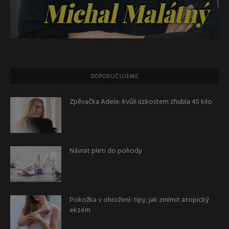
DOPORUČUJEME
Zpěvačka Adele: kvůli úzkostem zhubla 45 kilo
Návrat pleti do pohody
Pokožka v ohrožení: tipy, jak zmírnit atopický
ekzém