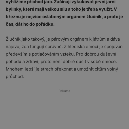
vyhlížíme příchod jara. Začínají vykukovat první jarní
bylinky, které mají velkou sílu a toho je třeba využít. V
březnu je nejvíce oslabeným orgánem žlučník, a proto je
čas, dát ho do pořádku.
Žlučník jako takový, je párovým orgánem k játrům a dává
najevo, zda fungují správně. Z hlediska emocí je spojován
především s potlačováním vzteku. Pro dobrou duševní
pohodu a zdraví, proto není dobré dusit v sobě emoce.
Mnohem lepší je strach překonat a umožnit citům volný
průchod.
Reklama