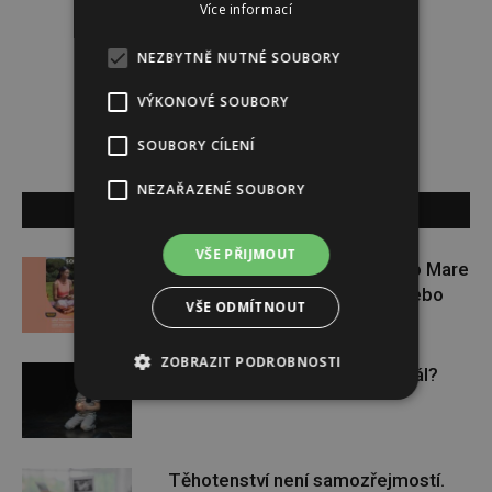
Více informací
Darina Zumrová
NEZBYTNĚ NUTNÉ SOUBORY
VÝKONOVÉ SOUBORY
SOUBORY CÍLENÍ
NEZAŘAZENÉ SOUBORY
SOUVISEJÍCÍ ČLÁNKY
VŠE PŘIJMOUT
Zapojte se do letní soutěže s Rio Mare
a vyhrajte iWatch Series 11 nebo
VŠE ODMÍTNOUT
jógamatku
ZOBRAZIT PODROBNOSTI
Budou se vraždit malé děti dál?
Těhotenství není samozřejmostí.