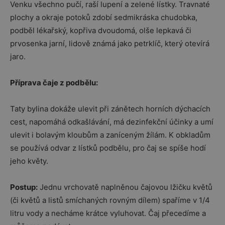
Venku všechno pučí, raší lupení a zelené lístky. Travnaté
plochy a okraje potoků zdobí sedmikráska chudobka,
podběl lékařský, kopřiva dvoudomá, olše lepkavá či
prvosenka jarní, lidově známá jako petrklíč, který otevírá
jaro.
Příprava čaje z podbělu:
Taty bylina dokáže ulevit při zánětech horních dýchacích
cest, napomáhá odkašlávání, má dezinfekční účinky a umí
ulevit i bolavým kloubům a zaníceným žílám. K obkladům
se používá odvar z lístků podbělu, pro čaj se spíše hodí
jeho květy.
Postup:
Jednu vrchovatě naplněnou čajovou lžičku květů
(či květů a listů smíchaných rovným dílem) spaříme v 1/4
litru vody a necháme krátce vyluhovat. Čaj přecedíme a