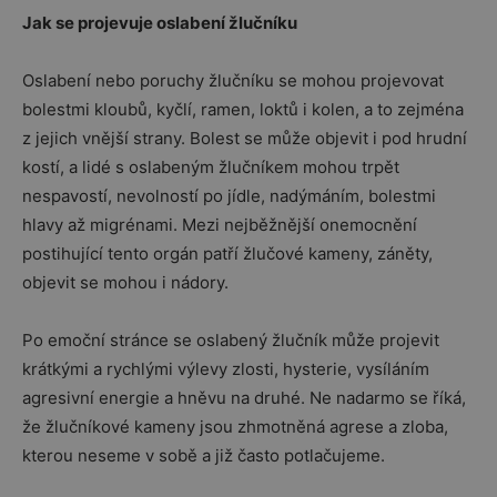
Jak se projevuje oslabení žlučníku
Oslabení nebo poruchy žlučníku se mohou projevovat
bolestmi kloubů, kyčlí, ramen, loktů i kolen, a to zejména
z jejich vnější strany. Bolest se může objevit i pod hrudní
kostí, a lidé s oslabeným žlučníkem mohou trpět
nespavostí, nevolností po jídle, nadýmáním, bolestmi
hlavy až migrénami. Mezi nejběžnější onemocnění
postihující tento orgán patří žlučové kameny, záněty,
objevit se mohou i nádory.
Po emoční stránce se oslabený žlučník může projevit
krátkými a rychlými výlevy zlosti, hysterie, vysíláním
agresivní energie a hněvu na druhé. Ne nadarmo se říká,
že žlučníkové kameny jsou zhmotněná agrese a zloba,
kterou neseme v sobě a již často potlačujeme.