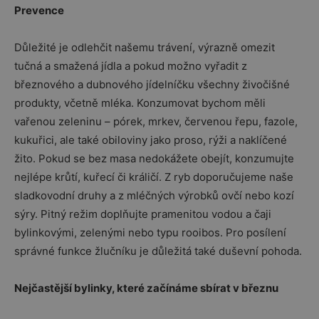
Prevence
Důležité je odlehčit našemu trávení, výrazně omezit
tučná a smažená jídla a pokud možno vyřadit z
březnového a dubnového jídelníčku všechny živočišné
produkty, včetně mléka. Konzumovat bychom měli
vařenou zeleninu – pórek, mrkev, červenou řepu, fazole,
kukuřici, ale také obiloviny jako proso, rýži a naklíčené
žito. Pokud se bez masa nedokážete obejít, konzumujte
nejlépe krůtí, kuřecí či králičí. Z ryb doporučujeme naše
sladkovodní druhy a z mléčných výrobků ovčí nebo kozí
sýry. Pitný režim doplňujte pramenitou vodou a čaji
bylinkovými, zelenými nebo typu rooibos. Pro posílení
správné funkce žlučníku je důležitá také duševní pohoda.
Nejčastější bylinky, které začínáme sbírat v březnu