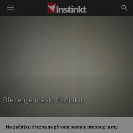
Instinkt
Březen je měsíc žlučníku
15.3.2020
Na začátku března se příroda pomalu probouzí a my