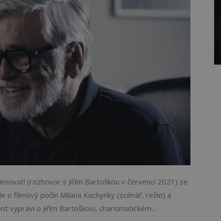
ovat! (rozhovor s Jiřím Bartoškou v červenci 2021) se
e o filmový počin Milana Kuchynky (scénář, režie) a
t vypráví o Jiřím Bartoškovi, charismatickém...