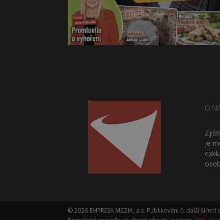
O N
Zjiš
je m
exkl
osob
© 2026 EMPRESA MEDIA, a.s. Publikování či další šířen