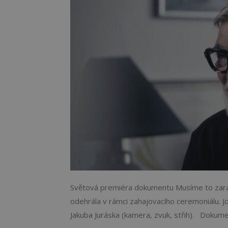
Světová premiéra dokumentu Musíme to zarám
odehrála v rámci zahajovacího ceremoniálu. Jd
Jakuba Juráska (kamera, zvuk, střih). Dokumen