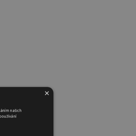
×
váním našich
používání