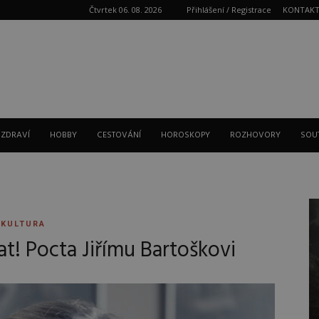
Čtvrtek 06. 08. 2026
Přihlášení / Registrace
KONTAK
Reklama
 ZDRAVÍ
HOBBY
CESTOVÁNÍ
HOROSKOPY
ROZHOVORY
SOU
KULTURA
! Pocta Jiřímu Bartoškovi