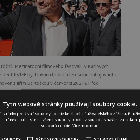
ročník Mezinárodní filmového festivalu v Karlových
zident KVIFF byl hlavním hrdinou letošního zahajovacího
ovor s Jiřím Bartoškou v červenci 2021). Před
Tyto webové stránky používají soubory cookie.
 stránky používají soubory cookie ke zlepšení uživatelského zážitku. Použí
 stránek souhlasíte se všemi soubory cookie v souladu s našimi zásadami 
souborů cookie.
Více informací
KULTURA
 SOUBORY
VÝKONOVÉ SOUBORY
SOUBORY CÍLENÍ