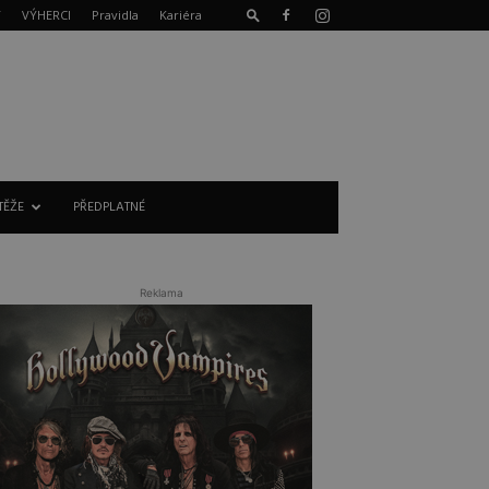
T
VÝHERCI
Pravidla
Kariéra
TĚŽE
PŘEDPLATNÉ
Reklama