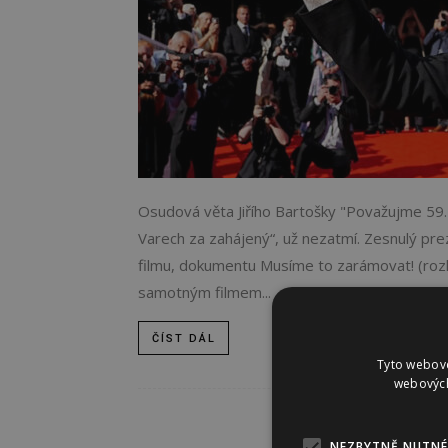
Osudová věta Jiřího Bartošky "Považujme 59. 
Varech za zahájený“, už nezatmí. Zesnulý pre
filmu, dokumentu Musíme to zarámovat! (rozh
samotným filmem...
ČÍST DÁL
Tyto webové
webových
NEZBYTNĚ NUTNÉ