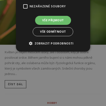
NEZAŘAZENÉ SOUBORY
VŠE PŘIJMOUT
VŠE ODMÍTNOUT
ZOBRAZIT PODROBNOSTI
Květen je nejen měsícem lásky, ale i obdobím, kdy je dobré
posilovat srdce. Během jarního bujení si s námi mohou pěkně
pohrát city, ale oslabena může být i fyziologická funkce orgánu,
který je symbolem všech zamilovaných. Srdeční choroby jsou
jednou...
ČÍST DÁL
HOBBY