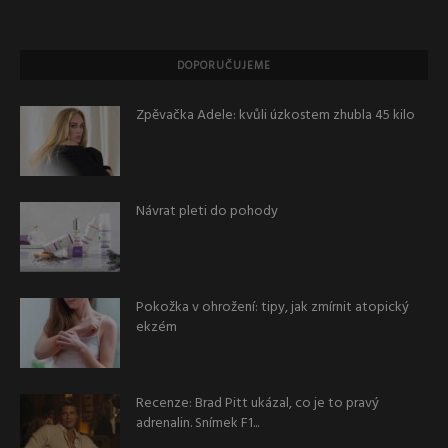
DOPORUČUJEME
Zpěvačka Adele: kvůli úzkostem zhubla 45 kilo
Návrat pleti do pohody
Pokožka v ohrožení: tipy, jak zmírnit atopický
ekzém
Recenze: Brad Pitt ukázal, co je to pravý
adrenalin. Snímek F1...