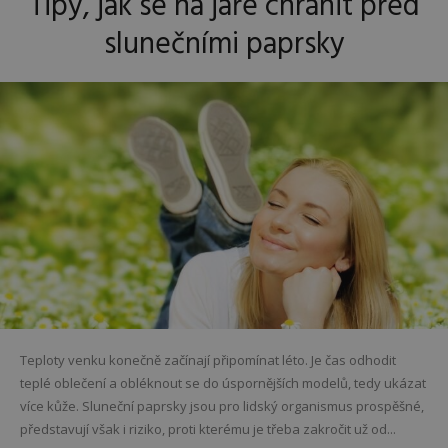
Tipy, jak se na jaře chránit před
slunečními paprsky
Teploty venku konečně začínají připomínat léto. Je čas odhodit
teplé oblečení a obléknout se do úspornějších modelů, tedy ukázat
více kůže. Sluneční paprsky jsou pro lidský organismus prospěšné,
představují však i riziko, proti kterému je třeba zakročit už od...