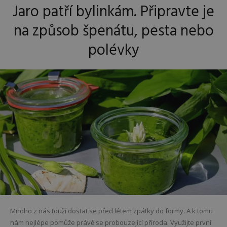
Jaro patří bylinkám. Připravte je
na způsob špenátu, pesta nebo
polévky
Mnoho z nás touží dostat se před létem zpátky do formy. A k tomu
nám nejlépe pomůže právě se probouzející příroda. Využijte první