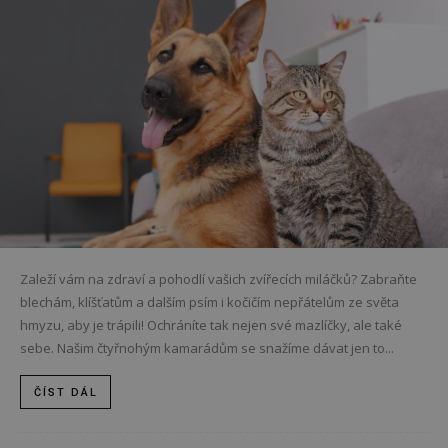
Zaleží vám na zdraví a pohodlí vašich zvířecích miláčků? Zabraňte
blechám, klíšťatům a dalším psím i kočičím nepřátelům ze světa
hmyzu, aby je trápili! Ochráníte tak nejen své mazlíčky, ale také
sebe. Našim čtyřnohým kamarádům se snažíme dávat jen to...
ČÍST DÁL