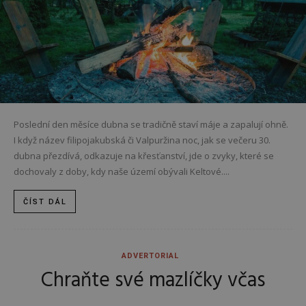
Poslední den měsíce dubna se tradičně staví máje a zapalují ohně.
I když název filipojakubská či Valpuržina noc, jak se večeru 30.
dubna přezdívá, odkazuje na křesťanství, jde o zvyky, které se
dochovaly z doby, kdy naše území obývali Keltové....
ČÍST DÁL
ADVERTORIAL
Chraňte své mazlíčky včas