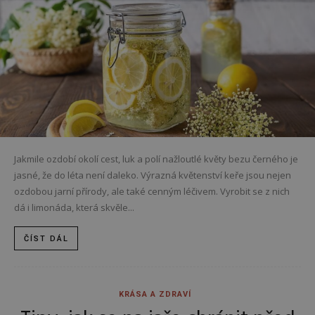
Jakmile ozdobí okolí cest, luk a polí nažloutlé květy bezu černého je
jasné, že do léta není daleko. Výrazná květenství keře jsou nejen
ozdobou jarní přírody, ale také cenným léčivem. Vyrobit se z nich
dá i limonáda, která skvěle...
ČÍST DÁL
KRÁSA A ZDRAVÍ