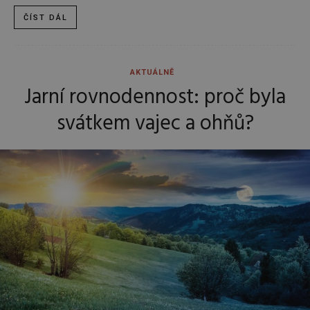
ČÍST DÁL
AKTUÁLNĚ
Jarní rovnodennost: proč byla
svátkem vajec a ohňů?