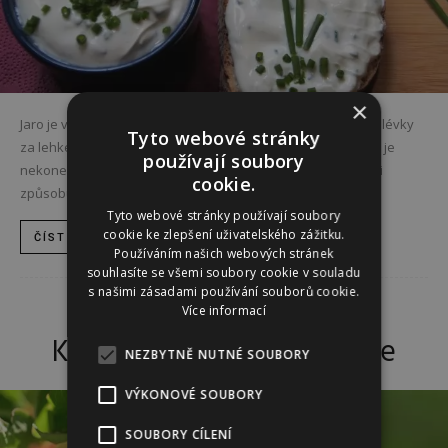
×
Jaro je v plném proudu a pokud jste ještě nevyměnili syté polévky
Tyto webové stránky
za lehké pomazánky, teď je ten správný čas. Jejich výhodou je
používají soubory
nekonečná variabilita. A to nejen co se týče ingrediencí, ale i
cookie.
způsobu využití. Domácí pomazánky můžete upravit dle...
Tyto webové stránky používají soubory
cookie ke zlepšení uživatelského zážitku.
ČÍST DÁL
Používáním našich webových stránek
souhlasíte se všemi soubory cookie v souladu
s našimi zásadami používání souborů cookie.
Více informací
KRÁSA A ZDRAVÍ
Květen, měsíc lásky a srdce
NEZBYTNĚ NUTNÉ SOUBORY
VÝKONOVÉ SOUBORY
SOUBORY CÍLENÍ