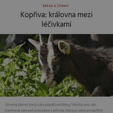
KRÁSA A ZDRAVÍ
Kopřiva: královna mezi
léčivkami
Otravný plevel, který vám popálí končetiny? Možná ano, ale
kopřiva je zároveň pokladem z přírody, který je velmi prospěšný