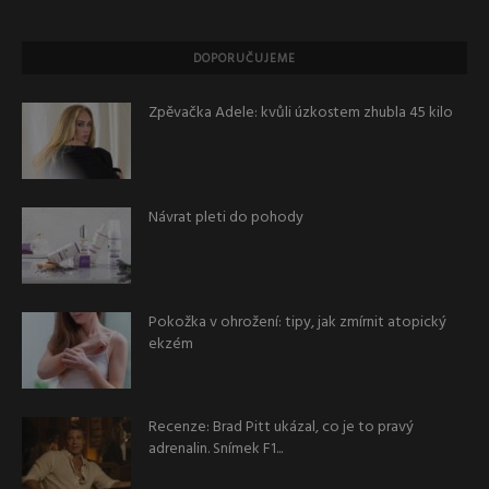
DOPORUČUJEME
Zpěvačka Adele: kvůli úzkostem zhubla 45 kilo
Návrat pleti do pohody
Pokožka v ohrožení: tipy, jak zmírnit atopický
ekzém
Recenze: Brad Pitt ukázal, co je to pravý
adrenalin. Snímek F1...