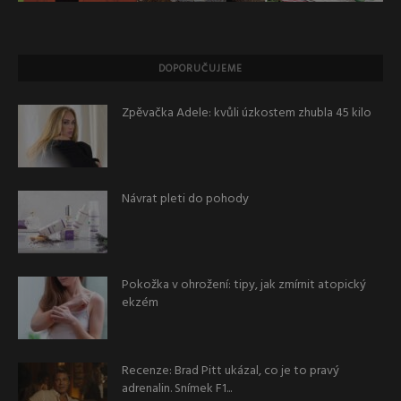
DOPORUČUJEME
Zpěvačka Adele: kvůli úzkostem zhubla 45 kilo
Návrat pleti do pohody
Pokožka v ohrožení: tipy, jak zmírnit atopický
ekzém
Recenze: Brad Pitt ukázal, co je to pravý
adrenalin. Snímek F1...