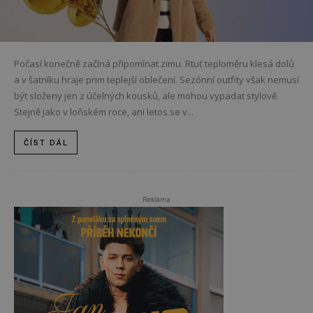
Počasí konečně začíná připomínat zimu. Rtuť teploměru klesá dolů
a v šatníku hraje prim teplejší oblečení. Sezónní outfity však nemusí
být složeny jen z účelných kousků, ale mohou vypadat stylově.
Stejně jako v loňském roce, ani letos se v...
ČÍST DÁL
Reklama