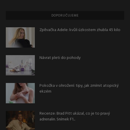
DOPORUČUJEME
Zpěvačka Adele: kvůli úzkostem zhubla 45 kilo
Návrat pleti do pohody
Pokožka v ohrožení: tipy, jak zmírnit atopický
ekzém
Recenze: Brad Pitt ukázal, co je to pravý
adrenalin. Snímek F1...