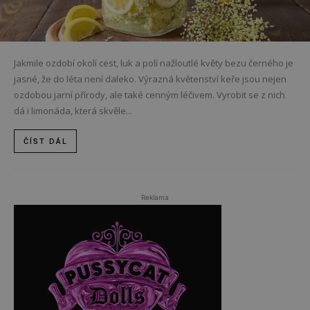
Jakmile ozdobí okolí cest, luk a polí nažloutlé květy bezu černého je
jasné, že do léta není daleko. Výrazná květenství keře jsou nejen
ozdobou jarní přírody, ale také cenným léčivem. Vyrobit se z nich
dá i limonáda, která skvěle...
ČÍST DÁL
Reklama