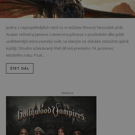
Jedna z nejúspěšnějších sérií co si můžete filmový fanoušek přát.
Avatar režiséra Jamese Camerona přinese v posledním díle ještě
uvěřitelnější mimozemský svět, se kterým se dokáže ztotožnit úplně
každý. Dlouho očekávaný třetí díl má premiéru 19. prosinec
letošního roku. Psal...
ČÍST DÁL
Reklama