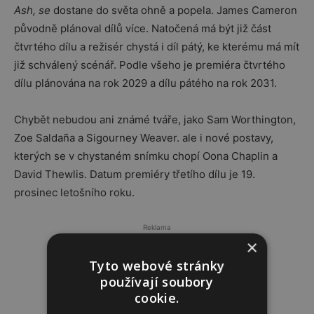
Ash, se
dostane do světa ohně a popela. James Cameron
původně plánoval dílů více. Natočená má být již část
čtvrtého dílu a režisér chystá i díl pátý, ke kterému má mít
již schválený scénář. Podle všeho je premiéra čtvrtého
dílu plánována na rok 2029 a dílu pátého na rok 2031.
Chybět nebudou ani známé tváře, jako Sam Worthington,
Zoe Saldaña a Sigourney Weaver. ale i nové postavy,
kterých se v chystaném snímku chopí Oona Chaplin a
David Thewlis. Datum premiéry třetího dílu je 19.
prosinec letošního roku.
Reklama
×
Tyto webové stránky
používají soubory
cookie.