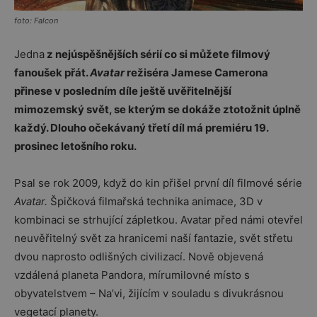
foto: Falcon
Jedna
z nejúspěšnějších sérií co si můžete filmový
fanoušek přát.
Avatar
režiséra Jamese Camerona
přinese v posledním díle ještě uvěřitelnější
mimozemský svět, se kterým se dokáže ztotožnit úplně
každý. Dlouho očekávaný třetí díl má premiéru 19.
prosinec letošního roku.
Psal se rok 2009, když do kin přišel první díl filmové série
Avatar.
Špičková filmařská technika animace, 3D v
kombinaci se strhující zápletkou. Avatar před námi otevřel
neuvěřitelný svět za hranicemi naší fantazie, svět střetu
dvou naprosto odlišných civilizací. Nově objevená
vzdálená planeta Pandora, mírumilovné místo s
obyvatelstvem – Na’vi, žijícím v souladu s divukrásnou
vegetací planety.