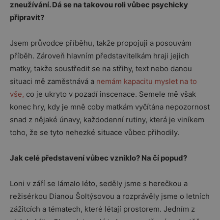
zneužívání. Dá se na takovou roli vůbec psychicky
připravit?
Jsem průvodce příběhu, takže propojuji a posouvám
příběh. Zároveň hlavním představitelkám hraji jejich
matky, takže soustředit se na střihy, text nebo danou
situaci mě zaměstnává a
nemám kapacitu myslet na to
vše,
co je ukryto v pozadí inscenace. Semele mě však
konec hry, kdy je mně coby matkám vyčítána nepozornost
snad z nějaké únavy, každodenní rutiny, která je viníkem
toho, že se tyto nehezké situace vůbec přihodily.
Jak celé představení vůbec vzniklo? Na čí popud?
Loni v září se lámalo léto, seděly jsme s herečkou a
režisérkou Dianou Šoltýsovou a rozprávěly jsme o letních
zážitcích a tématech, které létají prostorem. Jedním z