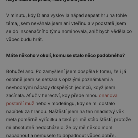
V minutu, kdy Diana vyslovila nápad sepsat hru na tohle
téma, jsem neváhala jsem ani vteřinu a v podstatě jsem
se do inscenačního týmu nominovala, aniž bych věděla co
vůbec budu hrát.
Máte někoho v okolí, komu se stalo něco podobného?
Bohužel ano. Po zamyšlení jsem dospěla k tomu, že i já
osobně jsem se setkala s oplzlými poznámkami a
nevhodnými nápady dospělých jedinců, když jsem
začínala. Ať už v herectví, kdy přede mnou
onanoval
postarší muž
nebo v modelingu, kdy se mi dostalo
nabídek za hranou. Naštěstí jsem na ten mladistvý věk
měla poměrně vyřídilku a také při mě stálo štěstí, protože
mi absolutně nedocházelo, že by mě někdo mohl
napadnout a nemuselo to dopadnout vůbec dobře.