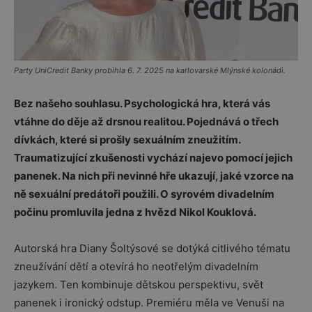
Party UniCredit Banky probìhla 6. 7. 2025 na karlovarské Mlýnské kolonádì.
Bez našeho souhlasu. Psychologická hra, která vás
vtáhne do děje až drsnou realitou. Pojednává o třech
dívkách, které si prošly sexuálním zneužitím.
Traumatizující zkušenosti vychází najevo pomocí jejich
panenek. Na nich při nevinné hře ukazují, jaké vzorce na
ně sexuální predátoři použili. O syrovém divadelním
počinu promluvila jedna z hvězd Nikol Kouklová.
Autorská hra Diany Šoltýsové se dotýká citlivého tématu
zneužívání dětí a otevírá ho neotřelým divadelním
jazykem. Ten kombinuje dětskou perspektivu, svět
panenek i ironický odstup. Premiéru měla ve Venuši na