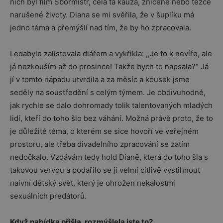
nich byl film Sbormistr, celá ta kauza, zničené nebo těžce
narušené životy. Diana se mi svěřila, že v šuplíku má
jedno téma a přemýšlí nad tím, že by ho zpracovala.
Ledabyle zalistovala diářem a vykřikla: ,,Je to k nevíře, ale
já nezkouším až do prosince! Takže bych to napsala?“ Já
jí v tomto nápadu utvrdila a za měsíc a kousek jsme
seděly na soustředění s celým týmem. Je obdivuhodné,
jak rychle se dalo dohromady tolik talentovaných mladých
lidí, kteří do toho šlo bez váhání. Možná právě proto, že to
je důležité téma, o kterém se sice hovoří ve veřejném
prostoru, ale třeba divadelního zpracování se zatím
nedočkalo. Vzdávám tedy hold Dianě, která do toho šla s
takovou vervou a podařilo se jí velmi citlivě vystihnout
naivní dětský svět, který je ohrožen nekalostmi
sexuálních predátorů.
Když nabídka přišla, rozmýšlela jste to?