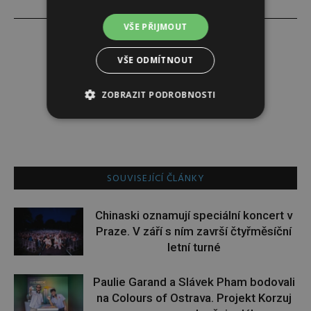
VŠE PŘIJMOUT
VŠE ODMÍTNOUT
Lucie Šáleová
ZOBRAZIT PODROBNOSTI
SOUVISEJÍCÍ ČLÁNKY
Chinaski oznamují speciální koncert v
Praze. V září s ním završí čtyřměsíční
letní turné
Paulie Garand a Slávek Pham bodovali
na Colours of Ostrava. Projekt Korzuj