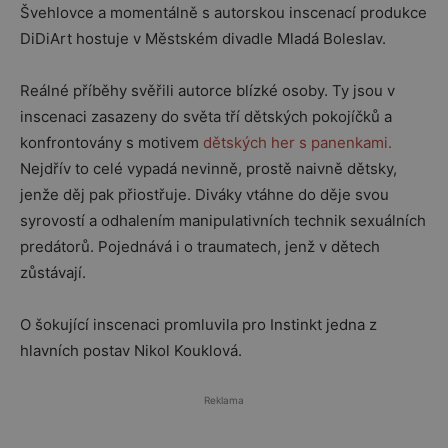
Švehlovce a momentálně s autorskou inscenací produkce
DiDiArt hostuje v Městském divadle Mladá Boleslav.
Reálné příběhy svěřili autorce blízké osoby. Ty jsou v
inscenaci zasazeny do světa tří dětských pokojíčků a
konfrontovány s motivem
dětských her s panenkami.
Nejdřív to celé vypadá nevinně, prostě naivně dětsky,
jenže děj pak přiostřuje. Diváky vtáhne do děje svou
syrovostí a odhalením manipulativních technik sexuálních
predátorů. Pojednává i o traumatech, jenž v dětech
zůstávají.
O šokující inscenaci promluvila pro Instinkt jedna z
hlavních postav Nikol Kouklová.
Reklama