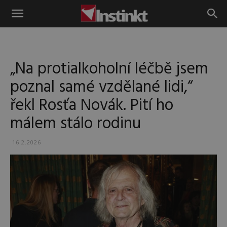
Instinkt
„Na protialkoholní léčbě jsem
poznal samé vzdělané lidi,“
řekl Rosťa Novák. Pití ho
málem stálo rodinu
16.2.2026