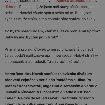
vyspějí a stanou se dospělými,
zatímco alkoholik se stává
dítětem
. Pamatuji si, že jsem měl stavy běsů, tahal jsem
peřinu a zkoušel všude spát a nešlo mi to. Budil jsem
syna s tím, že trpím, a ten chudák ráno vstával do školy.
Co byste poradil lidem, kteří mají také problémy s pitím?
Jaký by měl být ten první krok?
Přiznat si prohru. Člověk to nerad přiznává. Žít v naději,
že se podaří najít znovu upřímnou radost. Nebýt střízlivý
z donucení, ale z radosti. Ta se vrací a zúročí se.
Herec Rostislav Novák staršíse televizním divákům
předvedl zejména v seriálech PanMáma a Ulice. Po
pražské konzervatoři, angažmá v Horáckém divadle v
Jihlavě a působení v Činoherním divadle v Ústí nad
Labem. Na dvě desetiletí zakotvil ve Studiu Ypsilon v
Liberci, kde potkal svou ženu Annu Kopeckou. Ta