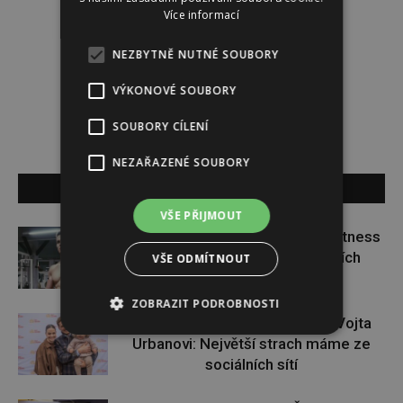
Více informací
NEZBYTNĚ NUTNÉ SOUBORY
Lucie Šáleová
VÝKONOVÉ SOUBORY
SOUBORY CÍLENÍ
NEZAŘAZENÉ SOUBORY
SOUVISEJÍCÍ ČLÁNKY
VŠE PŘIJMOUT
Jaroslav Pecka: U mladých lidí fitness
buduje zdravé návyky, u starších
VŠE ODMÍTNOUT
udržuje kvalitu života
ZOBRAZIT PODROBNOSTI
Hvězdy MarsterChefa Betty a Vojta
Urbanovi: Největší strach máme ze
sociálních sítí