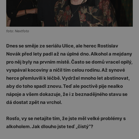
foto: Nextfoto
Dnes se směje ze seriálu Ulice, ale herec Rostislav
Novák před lety padl až na úplné dno. Alkohol a mejdany
pro něj byly na prvním místě. Často se domů vracel opilý,
vyspával kocoviny a ničil tím celou rodinu. Až synové
herce přemluvili k léčbě. Vydržel mnoho let abstinovat,
aby do toho spadl znovu. Teď ale poctivě pije nealko
nápoje a všem dokazuje, že i z beznadějného stavu se
dá dostat zpět na vrchol.
Rosťo, vy se netajíte tím, že jste měl velké problémy s
alkoholem. Jak dlouho jste teď „čistý“?