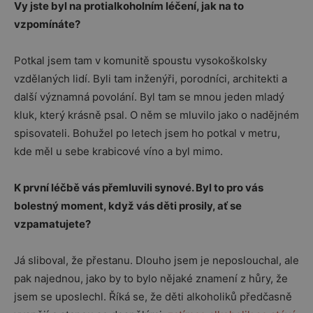
Vy jste byl na protialkoholním léčení, jak na to
vzpomínáte?
Potkal jsem tam v komunitě spoustu vysokoškolsky
vzdělaných lidí. Byli tam inženýři, porodníci, architekti a
další významná povolání. Byl tam se mnou jeden mladý
kluk, který krásně psal. O něm se mluvilo jako o nadějném
spisovateli. Bohužel po letech jsem ho potkal v metru,
kde měl u sebe krabicové víno a byl mimo.
K první léčbě vás přemluvili synové. Byl to pro vás
bolestný moment, když vás děti prosily, ať se
vzpamatujete?
Já sliboval, že přestanu. Dlouho jsem je neposlouchal, ale
pak najednou, jako by to bylo nějaké znamení z hůry, že
jsem se uposlechl. Říká se, že děti alkoholiků předčasně