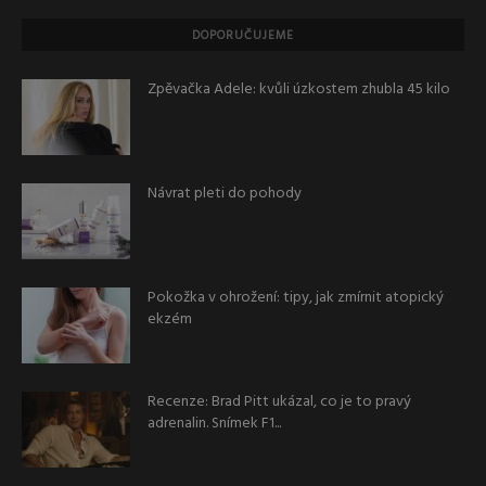
DOPORUČUJEME
Zpěvačka Adele: kvůli úzkostem zhubla 45 kilo
Návrat pleti do pohody
Pokožka v ohrožení: tipy, jak zmírnit atopický
ekzém
Recenze: Brad Pitt ukázal, co je to pravý
adrenalin. Snímek F1...