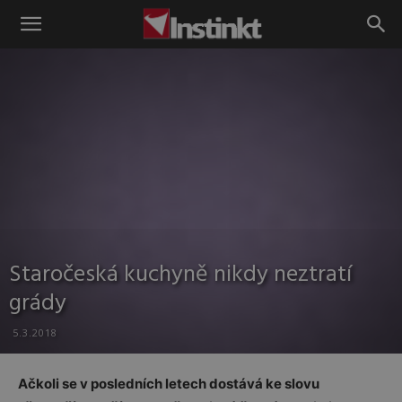
Instinkt
Staročeská kuchyně nikdy neztratí
grády
5.3.2018
Ačkoli se v posledních letech dostává ke slovu