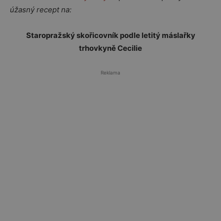
úžasný recept na:
Staropražský skořicovník podle letitý máslařky
trhovkyně Cecilie
Reklama