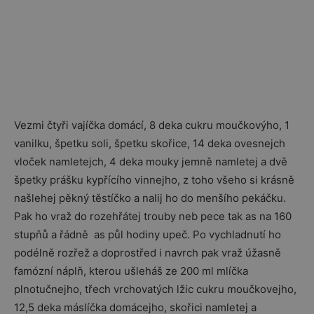
Vezmi čtyři vajíčka domácí, 8 deka cukru moučkovýho, 1
vanilku, špetku soli, špetku skořice, 14 deka ovesnejch
vloček namletejch, 4 deka mouky jemně namletej a dvě
špetky prášku kypřícího vinnejho, z toho všeho si krásně
našlehej pěkný těstíčko a nalij ho do menšího pekáčku.
Pak ho vraž do rozehřátej trouby neb pece tak as na 160
stupňů a řádně as půl hodiny upeč. Po vychladnutí ho
podélně rozřež a doprostřed i navrch pak vraž úžasně
famózní náplň, kterou ušleháš ze 200 ml mlíčka
plnotučnejho, třech vrchovatých lžic cukru moučkovejho,
12,5 deka máslíčka domácejho, skořici namletej a