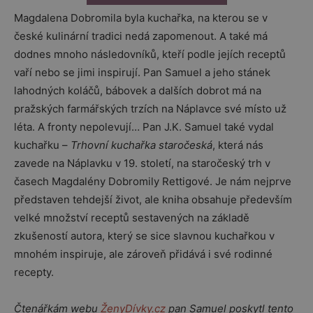
Magdalena Dobromila byla kuchařka, na kterou se v
české kulinární tradici nedá zapomenout. A také má
dodnes mnoho následovníků, kteří podle jejích receptů
vaří nebo se jimi inspirují. Pan Samuel a jeho stánek
lahodných koláčů, bábovek a dalších dobrot má na
pražských farmářských trzích na Náplavce své místo už
léta. A fronty nepolevují… Pan J.K. Samuel také vydal
kuchařku –
Trhovní kuchařka staročeská
, která nás
zavede na Náplavku v 19. století, na staročeský trh v
časech Magdalény Dobromily Rettigové. Je nám nejprve
představen tehdejší život, ale kniha obsahuje především
velké množství receptů sestavených na základě
zkušeností autora, který se sice slavnou kuchařkou v
mnohém inspiruje, ale zároveň přidává i své rodinné
recepty.
Čtenářkám webu
ŽenyDívky.cz
pan Samuel poskytl tento