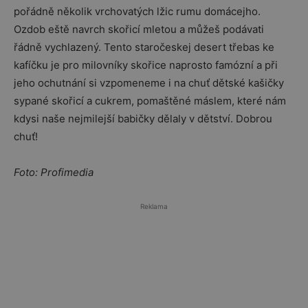
pořádně několik vrchovatých lžic rumu domácejho.
Ozdob eště navrch skořicí mletou a můžeš podávati
řádně vychlazený. Tento staročeskej desert třebas ke
kafíčku je pro milovníky skořice naprosto famózní a při
jeho ochutnání si vzpomeneme i na chuť dětské kašičky
sypané skořicí a cukrem, pomaštěné máslem, které nám
kdysi naše nejmilejší babičky dělaly v dětství. Dobrou
chuť!
Foto: Profimedia
Reklama