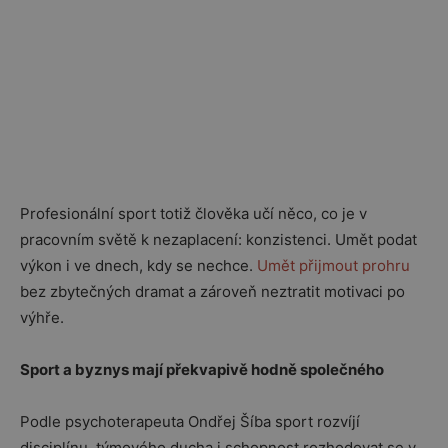
Profesionální sport totiž člověka učí něco, co je v
pracovním světě k nezaplacení: konzistenci. Umět podat
výkon i ve dnech, kdy se nechce.
Umět přijmout prohru
bez zbytečných dramat a zároveň neztratit motivaci po
výhře.
Sport a byznys mají překvapivě hodně společného
Podle psychoterapeuta
Ondřej Šíba
sport rozvíjí
disciplínu, týmového ducha i schopnost rozhodovat se v