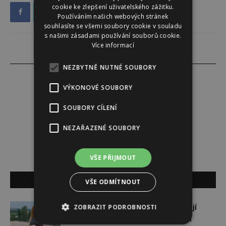
cookie ke zlepšení uživatelského zážitku.
Používáním našich webových stránek
souhlasíte se všemi soubory cookie v souladu
s našimi zásadami používání souborů cookie.
Více informací
NEZBYTNĚ NUTNÉ SOUBORY
VÝKONOVÉ SOUBORY
Lucie Šáleová
SOUBORY CÍLENÍ
NEZAŘAZENÉ SOUBORY
VŠE PŘIJMOUT
SOUVISEJÍCÍ ČLÁNKY
VŠE ODMÍTNOUT
Gabriela Soukalová se nebojí
ZOBRAZIT PODROBNOSTI
sportovat ani v těhotenství