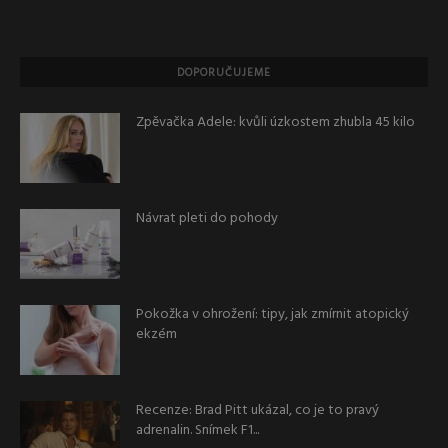
DOPORUČUJEME
Zpěvačka Adele: kvůli úzkostem zhubla 45 kilo
Návrat pleti do pohody
Pokožka v ohrožení: tipy, jak zmírnit atopický
ekzém
Recenze: Brad Pitt ukázal, co je to pravý
adrenalin. Snímek F1...