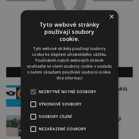
×
Tyto webové stránky
Lucie Šáleová
používají soubory
cookie.
Tyto webové stránky používají soubory
cookie ke zlepšení uživatelského zážitku.
Používáním našich webových stránek
souhlasíte se všemi soubory cookie v souladu
SOUVISEJÍCÍ ČLÁNKY
s našimi zásadami používání souborů cookie.
Více informací
Soutěž o set praktických produktů
NEZBYTNĚ NUTNÉ SOUBORY
značky FIXED
VÝKONOVÉ SOUBORY
SOUBORY CÍLENÍ
Gabriela Soukalová se nebojí
sportovat ani v těhotenství
NEZAŘAZENÉ SOUBORY