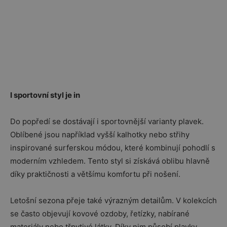
I sportovní styl je in
Do popředí se dostávají i sportovnější varianty plavek.
Oblíbené jsou například vyšší kalhotky nebo střihy
inspirované surferskou módou, které kombinují pohodlí s
moderním vzhledem. Tento styl si získává oblibu hlavně
díky praktičnosti a většímu komfortu při nošení.
Letošní sezona přeje také výrazným detailům. V kolekcích
se často objevují kovové ozdoby, řetízky, nabírané
materiály nebo třpytivé látky. Díky nim působí plavky