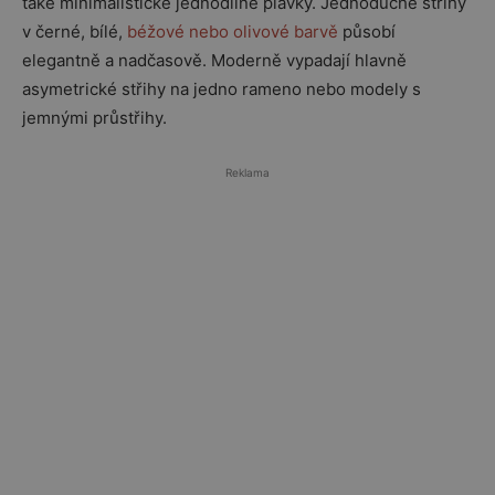
také minimalistické jednodílné plavky. Jednoduché střihy
v černé, bílé,
béžové nebo olivové barvě
působí
elegantně a nadčasově. Moderně vypadají hlavně
asymetrické střihy na jedno rameno nebo modely s
jemnými průstřihy.
Reklama