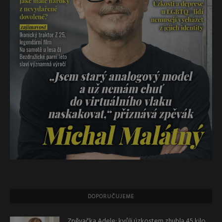
DOPORUČUJEME
Zpěvačka Adele: kvůli úzkostem zhubla 45 kilo