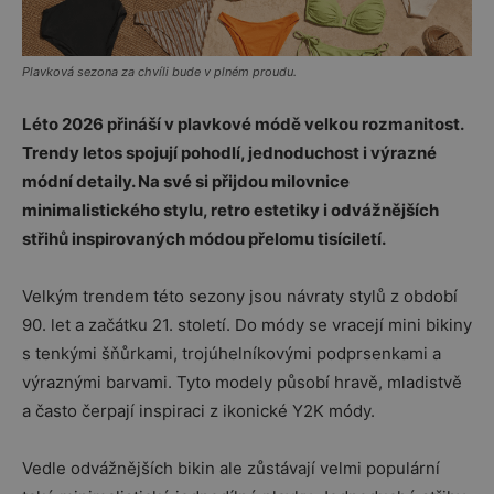
Plavková sezona za chvíli bude v plném proudu.
Léto 2026 přináší v plavkové módě velkou rozmanitost.
Trendy letos spojují pohodlí, jednoduchost i výrazné
módní detaily. Na své si přijdou milovnice
minimalistického stylu, retro estetiky i odvážnějších
střihů inspirovaných módou přelomu tisíciletí.
Velkým trendem této sezony jsou návraty stylů z období
90. let a začátku 21. století. Do módy se vracejí mini bikiny
s tenkými šňůrkami, trojúhelníkovými podprsenkami a
výraznými barvami. Tyto modely působí hravě, mladistvě
a často čerpají inspiraci z ikonické Y2K módy.
Vedle odvážnějších bikin ale zůstávají velmi populární