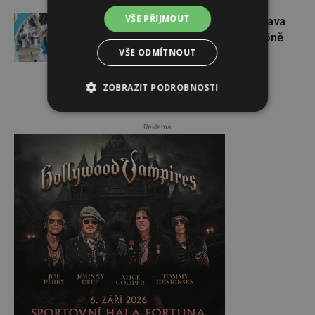
VŠE PŘIJMOUT
Dopřejte si na Colours of Ostrava
pauzu plnou zážitků v IQOS zóně
VŠE ODMÍTNOUT
ZOBRAZIT PODROBNOSTI
Reklama