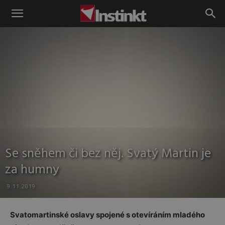
Instinkt
Se sněhem či bez něj. Svatý Martin je
za humny
9.11.2019
Svatomartinské oslavy spojené s otevíráním mladého