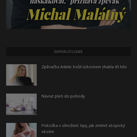
DOPORUČUJEME
Zpěvačka Adele: kvůli úzkostem zhubla 45 kilo
Návrat pleti do pohody
Pokožka v ohrožení: tipy, jak zmírnit atopický
ekzém