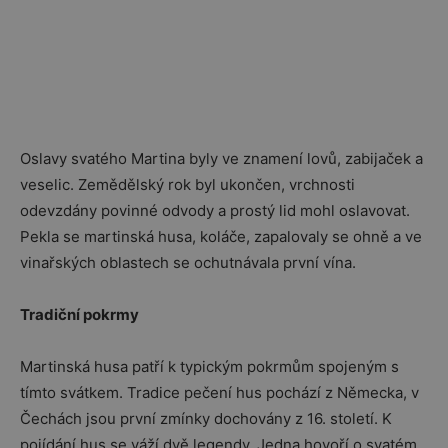
Oslavy svatého Martina byly ve znamení lovů, zabijaček a
veselic. Zemědělský rok byl ukončen, vrchnosti
odevzdány povinné odvody a prostý lid mohl oslavovat.
Pekla se martinská husa, koláče, zapalovaly se ohně a ve
vinařských oblastech se ochutnávala první vína.
Tradiční pokrmy
Martinská husa patří k typickým pokrmům spojeným s
tímto svátkem. Tradice pečení hus pochází z Německa, v
Čechách jsou první zmínky dochovány z 16. století. K
pojídání hus se váží dvě legendy. Jedna hovoří o svatém