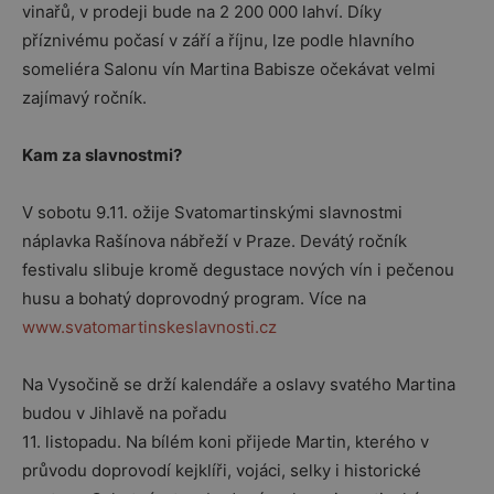
vinařů, v prodeji bude na 2 200 000 lahví. Díky
příznivému počasí v září a říjnu, lze podle hlavního
someliéra Salonu vín Martina Babisze očekávat velmi
zajímavý ročník.
Kam za slavnostmi?
V sobotu 9.11. ožije Svatomartinskými slavnostmi
náplavka Rašínova nábřeží v Praze. Devátý ročník
festivalu slibuje kromě degustace nových vín i pečenou
husu a bohatý doprovodný program. Více na
www.svatomartinskeslavnosti.cz
Na Vysočině se drží kalendáře a oslavy svatého Martina
budou v Jihlavě na pořadu
11. listopadu. Na bílém koni přijede Martin, kterého v
průvodu doprovodí kejklíři, vojáci, selky i historické