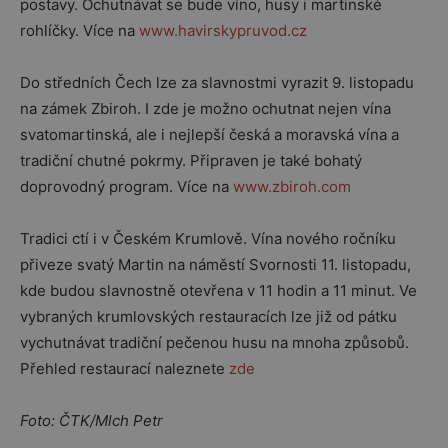
postavy. Ochutnávat se bude víno, husy i martinské
rohlíčky. Více na
www.havirskypruvod.cz
Do středních Čech lze za slavnostmi vyrazit 9. listopadu
na zámek Zbiroh. I zde je možno ochutnat nejen vína
svatomartinská, ale i nejlepší česká a moravská vína a
tradiční chutné pokrmy. Připraven je také bohatý
doprovodný program. Více na
www.zbiroh.com
Tradici ctí i v Českém Krumlově. Vína nového ročníku
přiveze svatý Martin na náměstí Svornosti 11. listopadu,
kde budou slavnostně otevřena v 11 hodin a 11 minut. Ve
vybraných krumlovských restauracích lze již od pátku
vychutnávat tradiční pečenou husu na mnoha způsobů.
Přehled restaurací naleznete
zde
Foto: ČTK/Mlch Petr