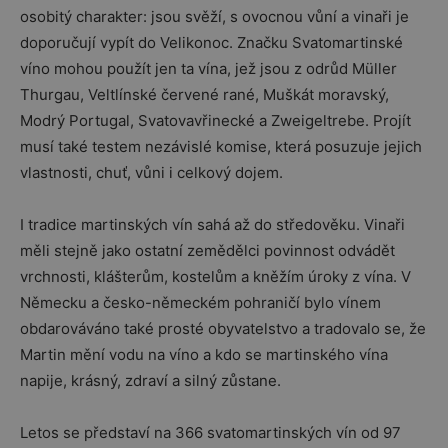
osobitý charakter: jsou svěží, s ovocnou vůní a vinaři je
doporučují vypít do Velikonoc. Značku Svatomartinské
víno mohou použít jen ta vína, jež jsou z odrůd Müller
Thurgau, Veltlínské červené rané, Muškát moravský,
Modrý Portugal, Svatovavřinecké a Zweigeltrebe. Projít
musí také testem nezávislé komise, která posuzuje jejich
vlastnosti, chuť, vůni i celkový dojem.
I tradice martinských vín sahá až do středověku. Vinaři
měli stejně jako ostatní zemědělci povinnost odvádět
vrchnosti, klášterům, kostelům a kněžím úroky z vína. V
Německu a česko-německém pohraničí bylo vínem
obdarováváno také prosté obyvatelstvo a tradovalo se, že
Martin mění vodu na víno a kdo se martinského vína
napije, krásný, zdraví a silný zůstane.
Letos se představí na 366 svatomartinských vín od 97