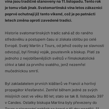
vína jsou tradičně stanoveny na 11. listopadu. Tento rok
je tomu však jinak. Svatomartinská vína letos zákazníci
poprvé ochutnají již tento víkend, což je po patnácti
letech změna oproti zavedené tradici.
Historie svatomartinských tradic sahá až do raného
středověku a postupem času si získala oblibu po celé
Evropě. Svatý Martin z Tours, od jehož osoby se slavnosti
odvozují, byl římský voják, poustevník a biskup. Platí za
jednoho z nejoblíbenějších světců v římskokatolické
církvi a také za prvního svatého, jenž nezemřel
mučednickou smrtí.
Byl zakladatelem prvních klášterů ve Francii a horlivý
propagátor křesťanství. Zemřel během jedné ze svých
misijních cest ve věku 80 let; stalo se tak 8. listopadu 397
v Candes. Ostatky biskupa Martina byly převezeny do
Tours a slavnostní pohřeb se konal o tři dny později, 11.