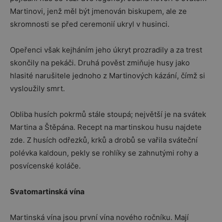
Martinovi, jenž měl být jmenován biskupem, ale ze
skromnosti se před ceremonií ukryl v husinci.
Opeřenci však kejháním jeho úkryt prozradily a za trest
skončily na pekáči. Druhá pověst zmiňuje husy jako
hlasité narušitele jednoho z Martinových kázání, čímž si
vysloužily smrt.
Obliba husích pokrmů stále stoupá; největší je na svátek
Martina a Štěpána. Recept na martinskou husu najdete
zde. Z husích odřezků, krků a drobů se vařila sváteční
polévka kaldoun, pekly se rohlíky se zahnutými rohy a
posvícenské koláče.
Svatomartinská vína
Martinská vína jsou první vína nového ročníku. Mají