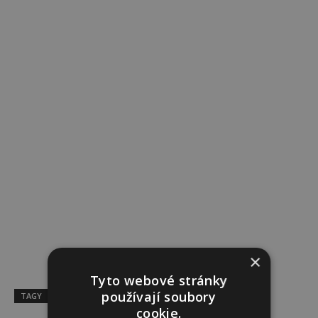
×
Tyto webové stránky
používají soubory
TAGY
kultura
Lucie Vondráčková
rozhovor
cookie.