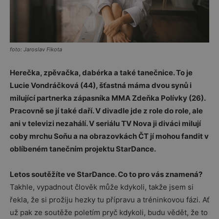
foto: Jaroslav Fikota
Herečka, zpěvačka, dabérka a také tanečnice. To je
Lucie Vondráčková (44), šťastná máma dvou synů i
milující partnerka zápasníka MMA Zdeňka Polívky (26).
Pracovně se jí také daří. V divadle jde z role do role, ale
ani v televizi nezahálí. V seriálu TV Nova ji diváci milují
coby mrchu Soňu a na obrazovkách ČT jí mohou fandit v
oblíbeném tanečním projektu StarDance.
Letos soutěžíte ve StarDance. Co to pro vás znamená?
Takhle, vypadnout člověk může kdykoli, takže jsem si
řekla, že si prožiju hezky tu přípravu a tréninkovou fázi. Ať
už pak ze soutěže poletím pryč kdykoli, budu vědět, že to