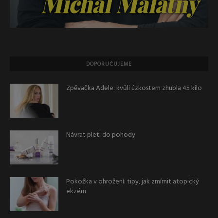
DOPORUČUJEME
Zpěvačka Adele: kvůli úzkostem zhubla 45 kilo
Návrat pleti do pohody
Pokožka v ohrožení: tipy, jak zmírnit atopický
ekzém