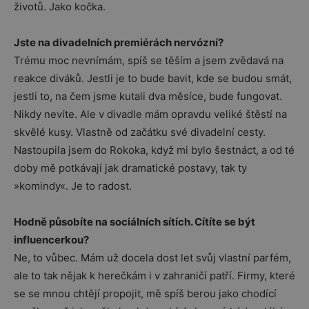
životů. Jako kočka.
Jste na divadelních premiérách nervózní?
Trému moc nevnímám, spíš se těším a jsem zvědavá na
reakce diváků. Jestli je to bude bavit, kde se budou smát,
jestli to, na čem jsme kutali dva měsíce, bude fungovat.
Nikdy nevíte. Ale v divadle mám opravdu veliké štěstí na
skvělé kusy. Vlastně od začátku své divadelní cesty.
Nastoupila jsem do Rokoka, když mi bylo šestnáct, a od té
doby mě potkávají jak dramatické postavy, tak ty
»komindy«. Je to radost.
Hodně působíte na sociálních sítích. Cítíte se být
influencerkou?
Ne, to vůbec. Mám už docela dost let svůj vlastní parfém,
ale to tak nějak k herečkám i v zahraničí patří. Firmy, které
se se mnou chtějí propojit, mě spíš berou jako chodící