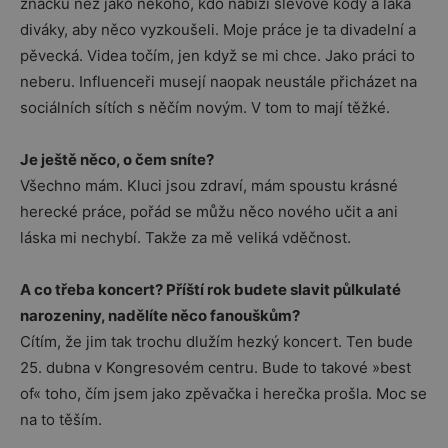
značku než jako někoho, kdo nabízí slevové kódy a láká
diváky, aby něco vyzkoušeli. Moje práce je ta divadelní a
pěvecká. Videa točím, jen když se mi chce. Jako práci to
neberu. Influenceři musejí naopak neustále přicházet na
sociálních sítích s něčím novým. V tom to mají těžké.
Je ještě něco, o čem sníte?
Všechno mám. Kluci jsou zdraví, mám spoustu krásné
herecké práce, pořád se můžu něco nového učit a ani
láska mi nechybí. Takže za mě veliká vděčnost.
A co třeba koncert? Příští rok budete slavit půlkulaté
narozeniny, nadělíte něco fanouškům?
Cítím, že jim tak trochu dlužím hezký koncert. Ten bude
25. dubna v Kongresovém centru. Bude to takové »best
of« toho, čím jsem jako zpěvačka i herečka prošla. Moc se
na to těším.