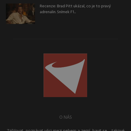
Recenze: Brad Pitt ukázal, co je to pravý
adrenalin. Snímek F1...
O NÁS
Zjišťovat, poznávat věci mezi nebem a zemí, bavit se – takové