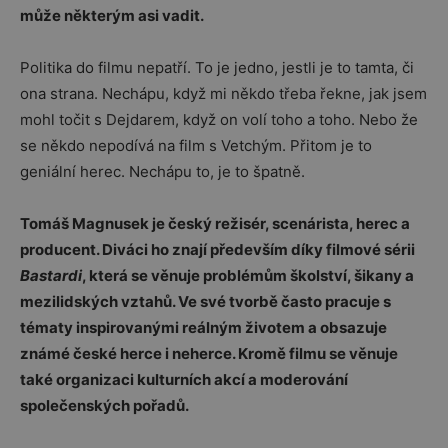
může některým asi vadit.
Politika do filmu nepatří. To je jedno, jestli je to tamta, či
ona strana. Nechápu, když mi někdo třeba řekne, jak jsem
mohl točit s Dejdarem, když on volí toho a toho. Nebo že
se někdo nepodívá na film s Vetchým. Přitom je to
geniální herec. Nechápu to, je to špatně.
Tomáš Magnusek
je český režisér, scenárista, herec a
producent. Diváci ho znají především díky filmové sérii
Bastardi
, která se věnuje problémům školství, šikany a
mezilidských vztahů. Ve své tvorbě často pracuje s
tématy inspirovanými reálným životem a obsazuje
známé české herce i neherce. Kromě filmu se věnuje
také organizaci kulturních akcí a moderování
společenských pořadů.