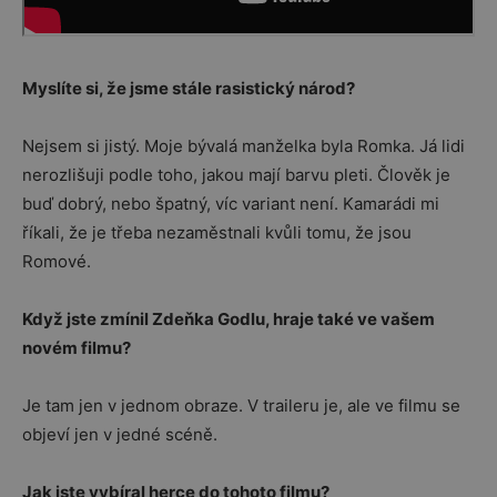
Myslíte si, že jsme stále rasistický národ?
Nejsem si jistý. Moje bývalá manželka byla Romka. Já lidi
nerozlišuji podle toho, jakou mají barvu pleti. Člověk je
buď dobrý, nebo špatný, víc variant není. Kamarádi mi
říkali, že je třeba nezaměstnali kvůli tomu, že jsou
Romové.
Když jste zmínil Zdeňka Godlu, hraje také ve vašem
novém filmu?
Je tam jen v jednom obraze. V traileru je, ale ve filmu se
objeví jen v jedné scéně.
Jak jste vybíral herce do tohoto filmu?