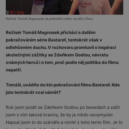
Režisér Tomáš Magnusek na premiéře svého nového filmu.
Režisér Tomáš Magnusek přichází s dalším
pokračováním série
Bastardi
, tentokrát však v
odlehčeném duchu. V rozhovoru promluvil o inspiraci
skutečnými zážitky se Zdeňkem Godlou, návratu
známých herců i o tom, proč podle něj politika do filmu
nepatří.
Tomáši, uvádíte do kin pokračování filmu
Bastardi
. Kde
jste tentokrát vzal námět?
Rok jsem jezdil se Zdeňkem Godlou po besedách a zažil
jsem s ním takové kraviny, že by je nikdo nevymyslel.
Napsal jsem to do scénáře a vznikl z toho tento film. Je to