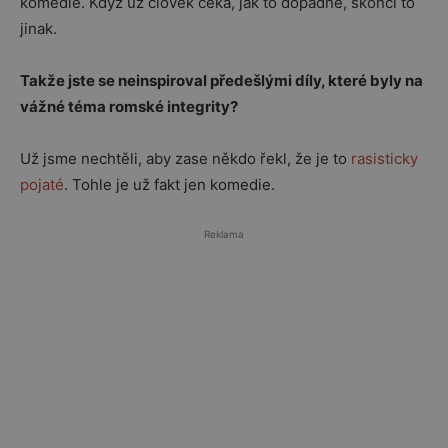
komedie. Když už člověk čeká, jak to dopadne, skončí to
jinak.
Takže jste se neinspiroval předešlými díly, které byly na
vážné téma romské integrity?
Už jsme nechtěli, aby zase někdo řekl, že je to
rasisticky
pojaté
. Tohle je už fakt jen komedie.
Reklama