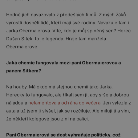
Hodně jich navazovalo z předešlých filmů. Z mých žáků
vyrostli dospělí lidé, kteří mají své rodiny. Navazuje tam i
Jarka Obermaierová. Víte, kdo je můj splněný sen? Herec
Dušan Sitek, to je legenda. Hraje tam manžela
Obermaierové.
Jaká chemie fungovala mezi paní Obermaierovou a
panem Sitkem?
Na houby. Málokdo má stejnou chemii jako Jarka.
Herecky to fungovalo, ale říkal jsem jí, aby sršela dobrou
náladou a
nelamentovala od rána do večera
. Jen vylezla z
auta a už jsem ji slyšel, jak se rozčiluje. Ale miluji ji a vím,
že někteří kolegové jsou z ní na palici.
Paní Obermaierová se dost vyhraňuje politicky, což