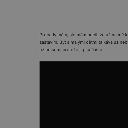
Propady mám, ale mám pocit, že už na mě káva
zastavím. Byť s malými dětmi ta káva už neb
už nejsem, protože ji piju často.