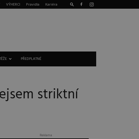
T
VÝHERCI
Pravidla
Kariéra
TĚŽE
PŘEDPLATNÉ
jsem striktní
Reklama