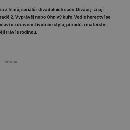
z filmů, seriálů i divadelních scén. Diváci ji znají
radě 2, Vyprávěj nebo Ohnivý kuře. Vedle herectví se
luví o zdravém životním stylu, přírodě a mateřství.
i tráví s rodinou.
Reklama