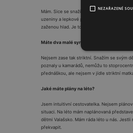
NEZAŘAZENÉ SO
Mám. Sice se snažím jíst zdravě, ale samozř
uzeniny a lepkové pečivo. To jsou moje nejvě
zaženou hlad. Je to spíš tím, že nestíhám.
Máte dva malé syny. Jste maminka, která jim
Nejsem zase tak striktní. Snažím se svým d
poznaly u kamarádů, nemůžu to stoprocentn
přednáškou, ale nejsem v jídle striktní mat
Jaké máte plány na léto?
Jsem intuitivní cestovatelka. Nejsem pláno
situaci. Na léto mám naplánovaná představe
dětmi Valašsko. Mám ráda léto u nás. Jestli
překvapit.