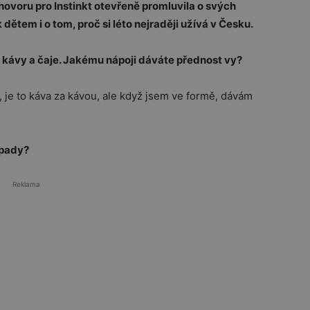
hovoru pro Instinkt otevřeně promluvila o svých
 dětem i o tom, proč si léto nejraději užívá v Česku.
é kávy a čaje. Jakému nápoji dáváte přednost vy?
 je to káva za kávou, ale když jsem ve formě, dávám
opady?
Reklama