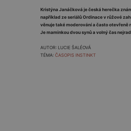
Kristýna Janáčková
je česká herečka známá 
například ze seriálů Ordinace v růžové zah
věnuje také moderování a často otevřeně m
Je maminkou dvou synů a volný čas nejraděj
AUTOR: LUCIE ŠALÉOVÁ
TÉMA:
ČASOPIS INSTINKT