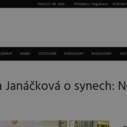
Pátek 07. 08. 2026
Přihlášení / Registrace
KONTAK
Reklama
 ZDRAVÍ
HOBBY
CESTOVÁNÍ
HOROSKOPY
ROZHOVORY
SOU
a Janáčková o synech: Ne