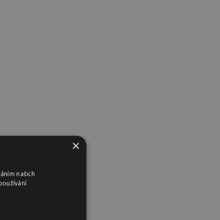
×
váním našich
používání