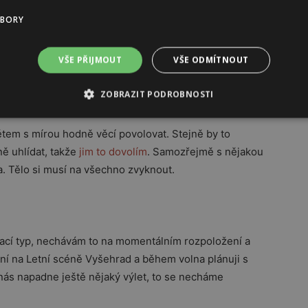
UBORY
ejmě, když jsem unavená a nemám sílu vařit, dám si i
tší neřesti. Můj žaludek za to sice není rád, ale rychle
VŠE PŘIJMOUT
VŠE ODMÍTNOUT
ZOBRAZIT PODROBNOSTI
 dovolí i jídlo z fast foodu?
ětem s mírou hodně věcí povolovat. Stejně by to
ě uhlídat, takže
jim to dovolím
. Samozřejmě s nějakou
ka. Tělo si musí na všechno zvyknout.
vací typ, nechávám to na momentálním rozpoložení a
ní na Letní scéně Vyšehrad a během volna plánuji s
 nás napadne ještě nějaký výlet, to se necháme