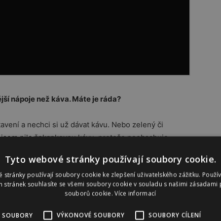
jší nápoje než káva. Máte je ráda?
avení a nechci si už dávat kávu. Nebo zelený či
tví jsem pila čekankovou kávu, protože neobsahuje
iškovou kávu, protože jsem milovnice pampelišek.
Tyto webové stránky používají soubory cookie.
připravuji si z nich saláty. Vím, jaký je to dar přírody
 stránky používají soubory cookie ke zlepšení uživatelského zážitku. Použí
 imunitě, což si mnoho lidí neuvědomuje, a pampelišky
 stránek souhlasíte se všemi soubory cookie v souladu s našimi zásadami 
souborů cookie.
Více informací
 SOUBORY
VÝKONOVÉ SOUBORY
SOUBORY CÍLENÍ