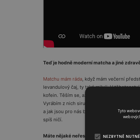
Teď je hodně moderní matcha a jiné zdravě
Matchu mám ráda
, když mám večerní předst
levandulový čaj, ty také miluji. V těhotens
kofein. Těším se, až dnes ochutnám pampel
Vyrábím z nich sirupy, dělám výluh z kořene a 
Tyto webové
a jak jsou pro nás blahodárné. Napomáhají i
webových
spíš ničí.
Máte nějaké neřesti, co se týče jídelníčku?
NEZBYTNĚ NUTNÉ