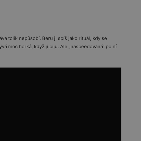
 tolik nepůsobí. Beru ji spíš jako rituál, kdy se
ývá moc horká, když ji piju. Ale „naspeedovaná“ po ní