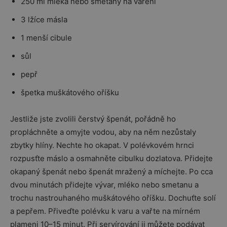
250 ml mléka nebo smetany na vaření
3 lžíce másla
1 menší cibule
sůl
pepř
špetka muškátového oříšku
Jestliže jste zvolili čerstvý špenát, pořádně ho
propláchněte a omyjte vodou, aby na něm nezůstaly
zbytky hlíny. Nechte ho okapat. V polévkovém hrnci
rozpusťte máslo a osmahněte cibulku dozlatova. Přidejte
okapaný špenát nebo špenát mražený a míchejte. Po cca
dvou minutách přidejte vývar, mléko nebo smetanu a
trochu nastrouhaného muškátového oříšku. Dochuťte solí
a pepřem. Přiveďte polévku k varu a vařte na mírném
plameni 10–15 minut. Při servírování ji můžete podávat