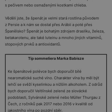
s pečivem nebo osmaženými kostkami chleba.
Věděli jste, že špenát je velmi stará rostlina původem
z Persie a k nám se dostal přes Arábii a poté přes
Španělsko? Špenát je bohatým zdrojem draslíku, železa,
betakarotenu, ale také luteinu a mnoho jiných vitaminů,
stopových prvků a antioxidantů.
Tip sommeliera Marka Babisze
Ke špenátové polévce bych doporučil bílé
nearomatické suché víno. Charakter vína by měl být
lehčí se svěží kyselinkou a nižším alkoholem. Z odrůd
bych doporučil Veltlínské zelené ze slovácké
podoblasti, Sylvánské zelené nebo Müller Thurgau z
Čech, z ročníků pak 2017 nebo 2016 v kvalitě od
jakostního vína po pozdní sběr.