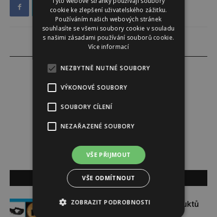
Tyto webové stránky používají soubory
cookie ke zlepšení uživatelského zážitku.
Používáním našich webových stránek
souhlasíte se všemi soubory cookie v souladu
s našimi zásadami používání souborů cookie.
Více informací
NEZBYTNĚ NUTNÉ SOUBORY
VÝKONOVÉ SOUBORY
Redakce
SOUBORY CÍLENÍ
Redakce magazínu Instinkt.
NEZAŘAZENÉ SOUBORY
VŠE PŘIJMOUT
SOUVISEJÍCÍ ČLÁNKY
VŠE ODMÍTNOUT
ZOBRAZIT PODROBNOSTI
Soutěž o set praktických produktů
značky FIXED