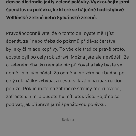
den se dle tradic jedly zelené polévky. Vyzkoušejte jarní
špenátovou polévku, ke které se báječně hodí stylové
Veltlínské zelené nebo Sylvánské zelené.
Pravděpodobně víte, že o tomto dni byste měli jíst
špenát, zelí nebo třeba do pokrmů přidávat čerstvé
bylinky či mladé kopřivy. To vše dle tradice právě proto,
abyste byli po celý rok zdraví. Možná jste ale nevěděli, že
o zeleném čtvrtku nemáte nic půjčovat a taky byste se
neměli s nikým hádat. Za odměnu se vám pak budou po
celý rok hádky vyhýbat a cestu si k vám naopak najdou
peníze. Pokud máte na zahrádce stromy rodící ovoce,
zatřeste s nimi a budete ho mít letos více. Pojďme se
podívat, jak připravit jarní špenátovou polévku.
Reklama