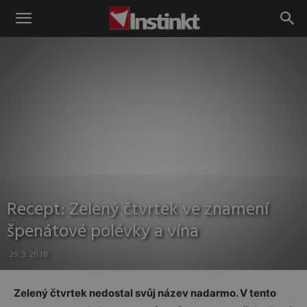
Instinkt
Recept: Zelený čtvrtek ve znamení
špenátové polévky a vína
29.3.2018
Zelený čtvrtek nedostal svůj název nadarmo. V tento