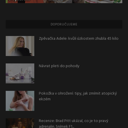
DOPORUČUJEME
Zpěvačka Adele: kvůli úzkostem zhubla 45 kilo
Návrat pleti do pohody
Pokožka v ohrožení: tipy, jak zmírnit atopický
ekzém
Recenze: Brad Pitt ukázal, co je to pravý
adrenalin. Snímek F1...