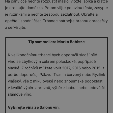
Na pánvičce nechte rozpustit máslo, vložte jablka a krátce
je orestujte doměkka. Potom vlijte polovinu těsta, zasypte
je rozinkami a nechte zespodu zezlátnout. Obraťte a
opečte i spodní část. Trhanec natrhejte hranou obracečky
a servírujte.
Tip sommeliera Marka Babisze
K velikonočnímu trhanci bych doporučil sladší bílé
víno se zbytkovým cukrem polosladké, popřípadě
sladké. Z ročníků můžete volit 2017, 2016 nebo 2015, z
odrůd doporučuji Pálavu, Tramín červený nebo Ryzlink
vlašský, vše z mikulovské nebo znojemské podoblasti
v kvalitě výběr z hroznů, výběr z bobulí nebo ledové či
slámové víno.
Vybírejte vína ze Salonu vín: