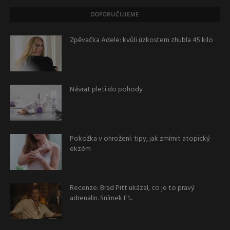
DOPORUČUJEME
Zpěvačka Adele: kvůli úzkostem zhubla 45 kilo
Návrat pleti do pohody
Pokožka v ohrožení: tipy, jak zmírnit atopický
ekzém
Recenze: Brad Pitt ukázal, co je to pravý
adrenalin. Snímek F1...