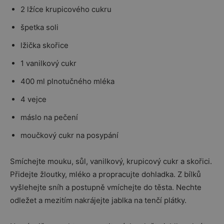
2 lžíce krupicového cukru
špetka soli
lžička skořice
1 vanilkový cukr
400 ml plnotučného mléka
4 vejce
máslo na pečení
moučkový cukr na posypání
Smíchejte mouku, sůl, vanilkový, krupicový cukr a skořici.
Přidejte žloutky, mléko a propracujte dohladka. Z bílků
vyšlehejte sníh a postupně vmíchejte do těsta. Nechte
odležet a mezitím nakrájejte jablka na tenčí plátky.