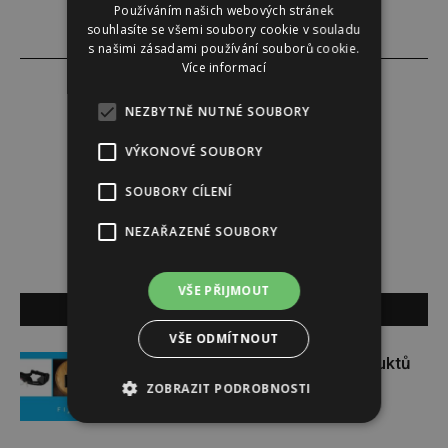
Používáním našich webových stránek
souhlasíte se všemi soubory cookie v souladu
s našimi zásadami používání souborů cookie.
Více informací
NEZBYTNĚ NUTNÉ SOUBORY
Redakce
VÝKONOVÉ SOUBORY
SOUBORY CÍLENÍ
Redakce magazínu Instinkt.
NEZAŘAZENÉ SOUBORY
VŠE PŘIJMOUT
SOUVISEJÍCÍ ČLÁNKY
VŠE ODMÍTNOUT
Soutěž o set praktických produktů
značky FIXED
ZOBRAZIT PODROBNOSTI