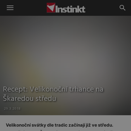
Instinkt
Recept: Velikonoční trhance na
Škaredou středu
29.3.2018
Velikonoční svátky dle tradic začínají již ve středu.