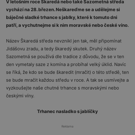
V letošním roce Škaredá nebo také Sazometná středa
vychází na 28. březen. Neškareďme se a udělejme si
báječné sladké trhance s jablky, které k tomuto dni
patří, a vychutnejme si k nim moravské nebo české víno.
Název Škaredá středa nevznikl jen tak, měl připomínat
Jidášovu zradu, a tedy škaredý skutek. Druhý název
Sazometná se používá dle tradice z důvodu, že se v ten
den vymetaly saze z komína a probíhal velký úklid. Navíc
se říká, že kdo se bude škaredit (mračit) o této středě, ten
se bude mračit každou středu v roce. A tak se usmívejte a
vyzkoušejte naše chutné trhance s moravskými nebo
českými víny.
Trhanec nasladko s jablíčky
Reklama