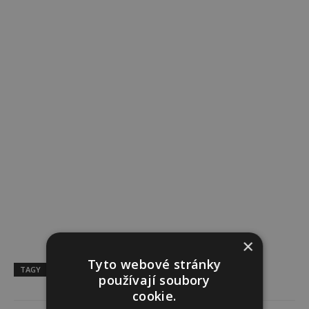
×
Tyto webové stránky
TAGY
droždí
kvasnice
Recept
výroba
používají soubory
cookie.