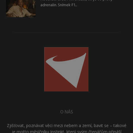
adrenalin. Snímek F1...
O NÁS
Zjišťovat, poznávat věci mezi nebem a zemí, bavit se – takové
je motto měsíčníku Instinkt, který svým čtenářům přináší