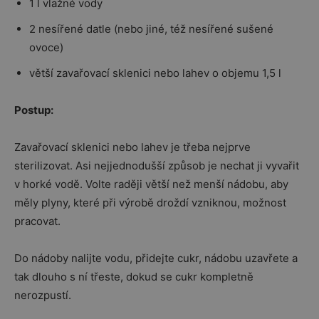
1 l vlažné vody
2 nesířené datle (nebo jiné, též nesířené sušené
ovoce)
větší zavařovací sklenici nebo lahev o objemu 1,5 l
Postup:
Zavařovací sklenici nebo lahev je třeba nejprve
sterilizovat. Asi nejjednodušší způsob je nechat ji vyvařit
v horké vodě. Volte raději větší než menší nádobu, aby
měly plyny, které při výrobě droždí vzniknou, možnost
pracovat.
Do nádoby nalijte vodu, přidejte cukr, nádobu uzavřete a
tak dlouho s ní třeste, dokud se cukr kompletně
nerozpustí.