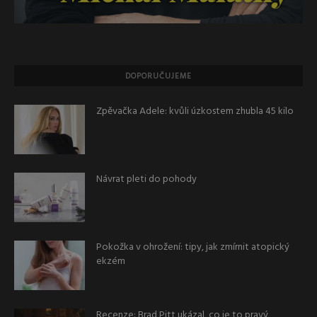
DOPORUČUJEME
Zpěvačka Adele: kvůli úzkostem zhubla 45 kilo
Návrat pleti do pohody
Pokožka v ohrožení: tipy, jak zmírnit atopický
ekzém
Recenze: Brad Pitt ukázal, co je to pravý