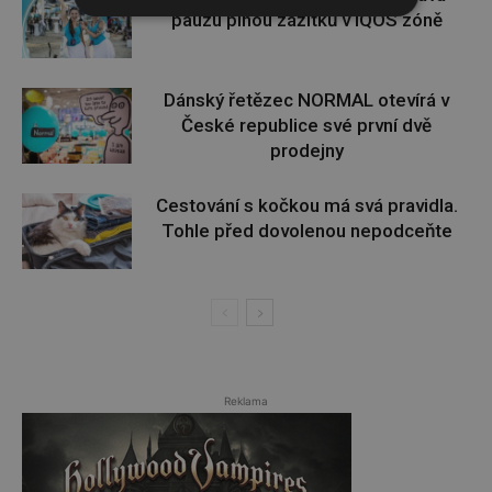
pauzu plnou zážitků v IQOS zóně
Dánský řetězec NORMAL otevírá v
České republice své první dvě
prodejny
Cestování s kočkou má svá pravidla.
Tohle před dovolenou nepodceňte
Reklama