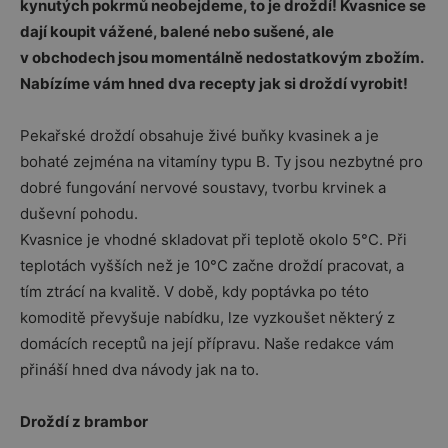
kynutých pokrmů neobejdeme, to je droždí! Kvasnice se
dají koupit vážené, balené nebo sušené, ale
v obchodech jsou momentálně nedostatkovým zbožím.
Nabízíme vám hned dva recepty jak si droždí vyrobit!
Pekařské droždí obsahuje živé buňky kvasinek a je
bohaté zejména na vitamíny typu B. Ty jsou nezbytné pro
dobré fungování nervové soustavy, tvorbu krvinek a
duševní pohodu.
Kvasnice je vhodné skladovat při teplotě okolo 5°C. Při
teplotách vyšších než je 10°C začne droždí pracovat, a
tím ztrácí na kvalitě. V době, kdy poptávka po této
komoditě převyšuje nabídku, lze vyzkoušet některý z
domácích receptů na její přípravu. Naše redakce vám
přináší hned dva návody jak na to.
Droždí z brambor