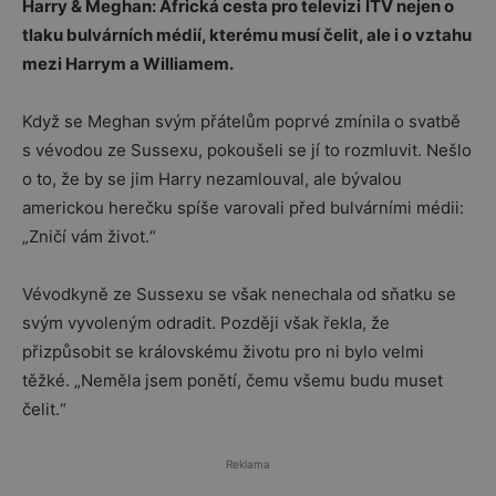
Harry & Meghan: Africká cesta pro televizi
ITV nejen o
tlaku bulvárních médií, kterému musí čelit, ale i o vztahu
mezi Harrym a Williamem.
Když se Meghan svým přátelům poprvé zmínila o svatbě
s vévodou ze Sussexu, pokoušeli se jí to rozmluvit. Nešlo
o to, že by se jim Harry nezamlouval, ale bývalou
americkou herečku spíše varovali před bulvárními médii:
„Zničí vám život.“
Vévodkyně ze Sussexu se však nenechala od sňatku se
svým vyvoleným odradit. Později však řekla, že
přizpůsobit se královskému životu pro ni bylo velmi
těžké. „Neměla jsem ponětí, čemu všemu budu muset
čelit.“
Reklama