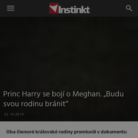
Instinkt
Princ Harry se bojí o Meghan. „Budu
svou rodinu bránit“
22.10.2019
Oba členové královské rodiny promluvili v dokumentu