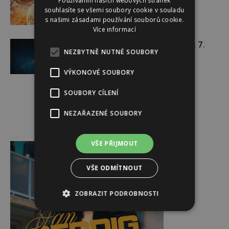
Používáním našich webových stránek
souhlasíte se všemi soubory cookie v souladu
s našimi zásadami používání souborů cookie.
Více informací
Týdenní horoskop 20. 7. – 26. 7.
NEZBYTNĚ NUTNÉ SOUBORY
VÝKONOVÉ SOUBORY
SOUBORY CÍLENÍ
NEZAŘAZENÉ SOUBORY
Reklama
VŠE PŘIJMOUT
VŠE ODMÍTNOUT
ZOBRAZIT PODROBNOSTI