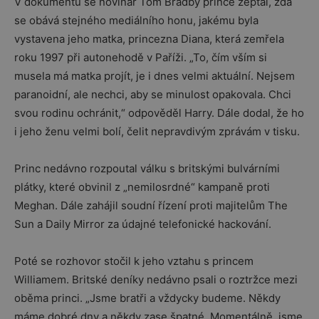
V dokumentu se novinář Tom Bradby prince zeptal, zda
se obává stejného mediálního honu, jakému byla
vystavena jeho matka, princezna Diana, která zemřela
roku 1997 při autonehodě v Paříži. „To, čím vším si
musela má matka projít, je i dnes velmi aktuální. Nejsem
paranoidní, ale nechci, aby se minulost opakovala. Chci
svou rodinu ochránit,“ odpověděl Harry. Dále dodal, že ho
i jeho ženu velmi bolí, čelit nepravdivým zprávám v tisku.
Princ nedávno rozpoutal válku s britskými bulvárními
plátky, které obvinil z „nemilosrdné“ kampaně proti
Meghan. Dále zahájil soudní řízení proti majitelům The
Sun a Daily Mirror za údajné telefonické hackování.
Poté se rozhovor stočil k jeho vztahu s princem
Williamem. Britské deníky nedávno psali o roztržce mezi
oběma princi. „Jsme bratři a vždycky budeme. Někdy
máme dobré dny a někdy zase špatné. Momentálně, jsme