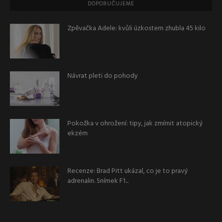
DOPORUČUJEME
Zpěvačka Adele: kvůli úzkostem zhubla 45 kilo
Návrat pleti do pohody
Pokožka v ohrožení: tipy, jak zmírnit atopický
ekzém
Recenze: Brad Pitt ukázal, co je to pravý
adrenalin. Snímek F1...