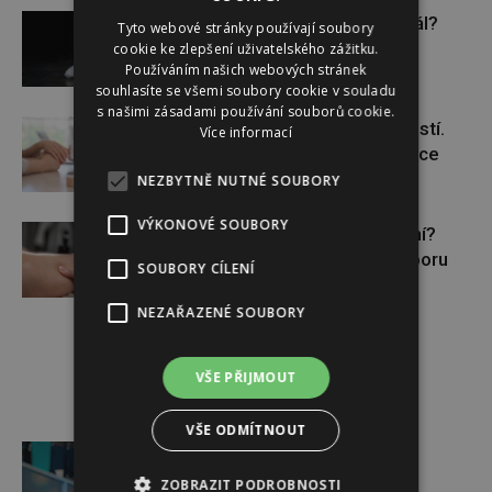
Budou se vraždit malé děti dál?
Tyto webové stránky používají soubory
cookie ke zlepšení uživatelského zážitku.
Používáním našich webových stránek
souhlasíte se všemi soubory cookie v souladu
s našimi zásadami používání souborů cookie.
Těhotenství není samozřejmostí.
Více informací
Pomáhá asistovaná reprodukce
NEZBYTNĚ NUTNÉ SOUBORY
VÝKONOVÉ SOUBORY
Lymfatický systém v ohrožení?
Využijte moderní nutriční podporu
SOUBORY CÍLENÍ
NEZAŘAZENÉ SOUBORY
VŠE PŘIJMOUT
VŠE ODMÍTNOUT
Reklama
ZOBRAZIT PODROBNOSTI