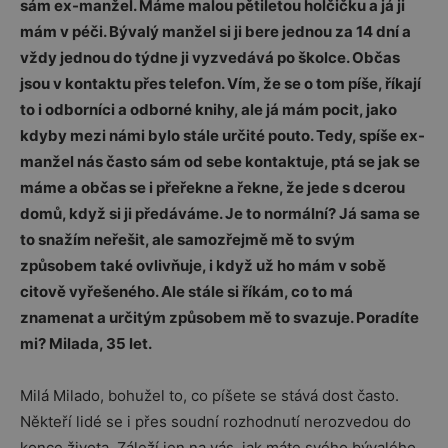
sám ex-manžel. Máme malou pětiletou holčičku a já ji
mám v péči. Bývalý manžel si ji bere jednou za 14 dní a
vždy jednou do týdne ji vyzvedává po školce. Občas
jsou v kontaktu přes telefon. Vím, že se o tom píše, říkají
to i odborníci a odborné knihy, ale já mám pocit, jako
kdyby mezi námi bylo stále určité pouto. Tedy, spíše ex-
manžel nás často sám od sebe kontaktuje, ptá se jak se
máme a občas se i přeřekne a řekne, že jede s dcerou
domů, když si ji předáváme. Je to normální? Já sama se
to snažím neřešit, ale samozřejmě mě to svým
způsobem také ovlivňuje, i když už ho mám v sobě
citově vyřešeného. Ale stále si říkám, co to má
znamenat a určitým způsobem mě to svazuje. Poradíte
mi? Milada, 35 let.
Milá Milado, bohužel to, co píšete se stává dost často.
Někteří lidé se i přes soudní rozhodnutí nerozvedou do
konce života. Záleží jen na vás, jak máte svého bývalého