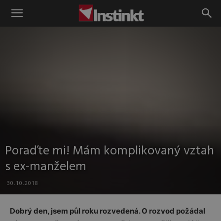
Instinkt
Poraďte mi! Mám komplikovaný vztah
s ex-manželem
30.10.2018
Dobrý den, jsem půl roku rozvedená. O rozvod požádal