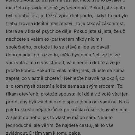
manžela opravdu v sobě „vyřešeného“. Pokud jste spolu
byli dlouhá léta, je těžké zpřetrhat pouto, i když to nebylo
třeba zrovna ideální manželství. To je taková zákonitost,
která se v lidské psychice děje. Pokud jste si jista, že už
nechcete s vaším ex-partnerem nikdy nic mít
společného, protože i to se stává a lidé se dávají
dohromady i po rozvodu, měla byste mu říct, že to, že
vám volá a má o vás starost, vám nedělá dobře a že je
prostě konec. Pokud to však máte jinak, zkuste se sama
zeptat, co vlastně chcete?! Nehleďte hlavně na okolí, co
si o tom myslí ostatní a jděte sama za svým srdcem. To
říkám otevřeně, protože spousta lidí dělá v životě věci jen
proto, aby byli všichni okolo spokojeni a oni sami ne. No a
pak to zkuste nějak krůček po krůčku řešit – hlavně s ním.
A zjistit od něho, jak to vlastně má on sám. Není to
jednoduché, ale věřím, že najdete cestu, jak to vše
zvládnout. Držím vám k tomu palce.