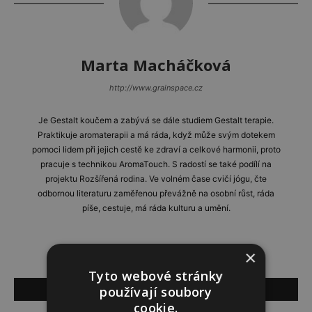
Marta Macháčková
http://www.grainspace.cz
Je Gestalt koučem a zabývá se dále studiem Gestalt terapie.
Praktikuje aromaterapii a má ráda, když může svým dotekem
pomoci lidem při jejich cestě ke zdraví a celkové harmonii, proto
pracuje s technikou AromaTouch. S radostí se také podílí na
projektu Rozšířená rodina. Ve volném čase cvičí jógu, čte
odbornou literaturu zaměřenou převážně na osobní růst, ráda
píše, cestuje, má ráda kulturu a umění.
×
Tyto webové stránky
SOUVISEJÍCÍ ČLÁNKY
používají soubory
cookie.