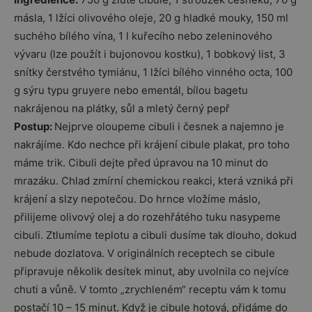
másla, 1 lžíci olivového oleje, 20 g hladké mouky, 150 ml
suchého bílého vína, 1 l kuřecího nebo zeleninového
vývaru (lze použít i bujonovou kostku), 1 bobkový list, 3
snítky čerstvého tymiánu, 1 lžíci bílého vinného octa, 100
g sýru typu gruyere nebo ementál, bílou bagetu
nakrájenou na plátky, sůl a mletý černý pepř
Postup:
Nejprve oloupeme cibuli i česnek a najemno je
nakrájíme. Kdo nechce při krájení cibule plakat, pro toho
máme trik. Cibuli dejte před úpravou na 10 minut do
mrazáku. Chlad zmírní chemickou reakci, která vzniká při
krájení a slzy nepotečou. Do hrnce vložíme máslo,
přilijeme olivový olej a do rozehřátého tuku nasypeme
cibuli. Ztlumíme teplotu a cibuli dusíme tak dlouho, dokud
nebude dozlatova. V originálních receptech se cibule
připravuje několik desítek minut, aby uvolnila co nejvíce
chuti a vůně. V tomto „zrychleném“ receptu vám k tomu
postačí 10 – 15 minut. Když je cibule hotová, přidáme do