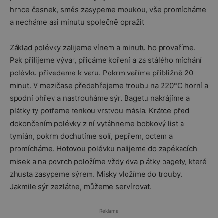
hrnce česnek, směs zasypeme moukou, vše promícháme
a necháme asi minutu společně opražit.
Základ polévky zalijeme vínem a minutu ho provaříme.
Pak přilijeme vývar, přidáme koření a za stálého míchání
polévku přivedeme k varu. Pokrm vaříme přibližně 20
minut. V mezičase předehřejeme troubu na 220°C horní a
spodní ohřev a nastrouháme sýr. Bagetu nakrájíme a
plátky ty potřeme tenkou vrstvou másla. Krátce před
dokončením polévky z ní vytáhneme bobkový list a
tymián, pokrm dochutíme solí, pepřem, octem a
promícháme. Hotovou polévku nalijeme do zapékacích
misek a na povrch položíme vždy dva plátky bagety, které
zhusta zasypeme sýrem. Misky vložíme do trouby.
Jakmile sýr zezlátne, můžeme servírovat.
Reklama