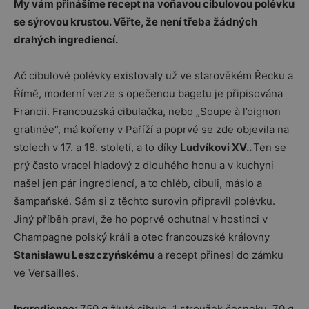
My vám přinášíme recept na voňavou cibulovou polévku
se sýrovou krustou. Věřte, že není třeba žádných
drahých ingrediencí.
Ač cibulové polévky existovaly už ve starověkém Řecku a
Římě, moderní verze s opečenou bagetu je připisována
Francii. Francouzská cibulačka, nebo „Soupe à l’oignon
gratinée“, má kořeny v Paříží a poprvé se zde objevila na
stolech v 17. a 18. století, a to díky
Ludvíkovi XV..
Ten se
prý často vracel hladový z dlouhého honu a v kuchyni
našel jen pár ingrediencí, a to chléb, cibuli, máslo a
šampaňské. Sám si z těchto surovin připravil polévku.
Jiný příběh praví, že ho poprvé ochutnal v hostinci v
Champagne polský králi a otec francouzské královny
Stanisławu Leszczyńskému
a recept přinesl do zámku
ve Versailles.
Ingredience:
750 g žluté cibule, 1 stroužek česneku, 70 g