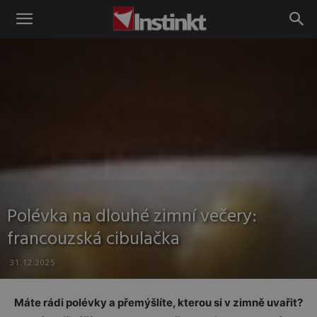
Instinkt
Polévka na dlouhé zimní večery:
francouzská cibulačka
31.12.2025
Máte rádi polévky a přemýšlíte, kterou si v zimně uvařit?