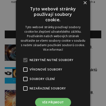
×
rozhovory, domácí i zahraniční reportáže, příběhy zajímavých a
neobyčejných lidí.
Tyto webové stránky
používají soubory
cookie.
Tyto webové stránky používají soubory
cookie ke zlepšení uživatelského zážitku.
SOUVISEJÍCÍ ČLÁNKY
Používáním našich webových stránek
souhlasíte se všemi soubory cookie v souladu
s našimi zásadami používání souborů cookie.
Týdenní horoskop 3. 8. – 9. 8.
Více informací
NEZBYTNĚ NUTNÉ SOUBORY
VÝKONOVÉ SOUBORY
Soutěž o set praktických produktů
značky FIXED
SOUBORY CÍLENÍ
NEZAŘAZENÉ SOUBORY
Týdenní horoskop 27. 7. – 2. 8.
VŠE PŘIJMOUT