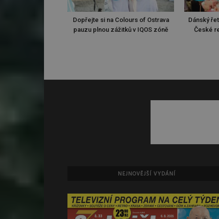
Dopřejte si na Colours of Ostrava
Dánský ře
pauzu plnou zážitků v IQOS zóně
České re
NEJNOVĚJŠÍ VYDÁNÍ