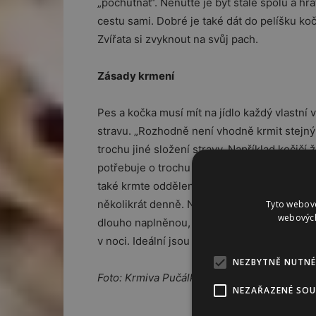
„pochutnat“. Nenuťte je být stále spolu a hrá
cestu sami. Dobré je také dát do pelíšku ko
Zvířata si zvyknout na svůj pach.
Zásady krmení
Pes a kočka musí mít na jídlo každý vlastní vo
stravu. „Rozhodně není vhodně krmit stejným
trochu jiné složení stravy. Například kočičí 
potřebuje o trochu méně. Takže pes krmený 
také krmte odděleně, “ říká Martin Pučálka, 
několikrát denně. Na rozdíl od psa, kde z 
Tyto webové
webových
dlouho naplněnou, tak u kočky nevadí ji nech
v noci. Ideální jsou 2-3 porce denně v pravi
NEZBYTNĚ NUTNÉ
Foto: Krmiva Pučálka
NEZAŘAZENÉ SO