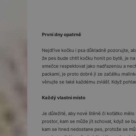
První dny opatrně
Nejdříve kočku i psa důkladně pozorujte, ab
že pes bude chtít kočku honit po bytě, je n
smečce respektovat jako nadřazenou a nechaj
packami, je proto dobré ji ze začátku malink
věnujte se také každému zvlášť. Když pohlad
Každý vlastní místo
Je důležité, aby nové štěně či koťátko mělo v
prostor, kam se může jít schovat, když se bu
kam se hned nedostane pes, protože se může