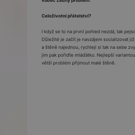
vůbec žádný problém.
Celoživotní přátelství?
I když se to na první pohled nezdá, tak pejs
Důležité je začít je navzájem socializovat ji
a štěně najednou, rychleji si tak na sebe z
jim pak pořiďte mláďátko. Nejlepší varianto
větší problém přijmout malé štěně.