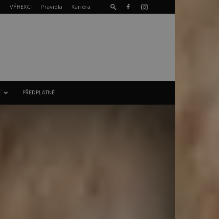
T
VÝHERCI
Pravidla
Kariéra
E
PŘEDPLATNÉ