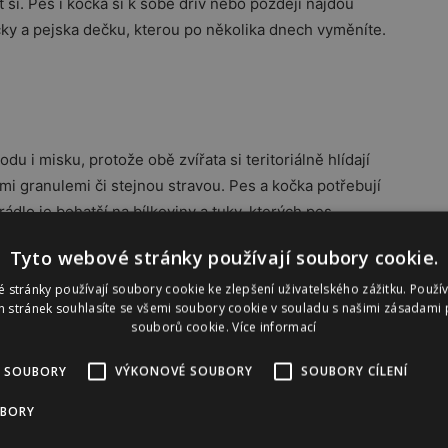
t si. Pes i kočka si k sobě dřív nebo později najdou
čky a pejska dečku, kterou po několika dnech vyměníte.
du i misku, protože obě zvířata si teritoriálně hlídají
i granulemi či stejnou stravou. Pes a kočka potřebují
žrádlo je bohatší na bílkoviny a tuky, kterých pes
kočičím žrádlem může více přibývat na váze. Zvířata
Tyto webové stránky používají soubory cookie.
odborník na výživu psů a koček. Kočku je lepší krmit
výchovných důvodů není dobré nechávat misku příliš
 stránky používají soubory cookie ke zlepšení uživatelského zážitku. Použí
 stránek souhlasíte se všemi soubory cookie v souladu s našimi zásadami 
at přes noc. Je to šelmička, která je zvyklá chodit lovit
souborů cookie.
Více informací
delných intervalech.
 SOUBORY
VÝKONOVÉ SOUBORY
SOUBORY CÍLENÍ
UBORY
Reklama