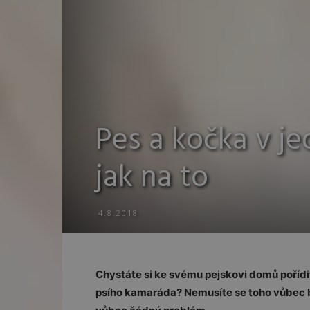
Pes a kočka v j
jak na to
4.8.2018
Chystáte si ke svému pejskovi domů pořídit
psího kamaráda? Nemusíte se toho vůbec b