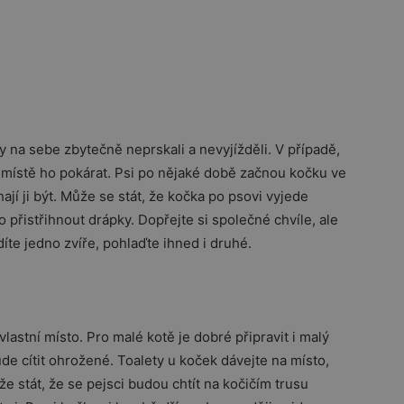
y na sebe zbytečně neprskali a nevyjížděli. V případě,
a místě ho pokárat. Psi po nějaké době začnou kočku ve
í ji být. Může se stát, že kočka po psovi vyjede
o přistřihnout drápky. Dopřejte si společné chvíle, ale
íte jedno zvíře, pohlaďte ihned i druhé.
lastní místo. Pro malé kotě je dobré připravit i malý
de cítit ohrožené. Toalety u koček dávejte na místo,
 stát, že se pejsci budou chtít na kočičím trusu