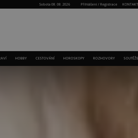
Sobota 08. 08. 2026
Přihlášení / Registrace
KONTAK
Reklama
RAVÍ
HOBBY
CESTOVÁNÍ
HOROSKOPY
ROZHOVORY
SOUTĚŽ