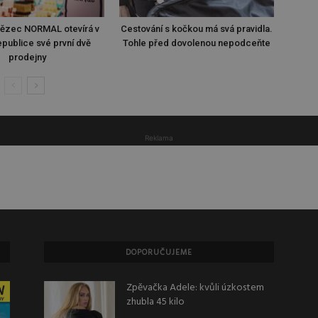
tězec NORMAL otevírá v
Cestování s kočkou má svá pravidla.
publice své první dvě
Tohle před dovolenou nepodceňte
prodejny
Reklama
DOPORUČUJEME
Zpěvačka Adele: kvůli úzkostem
zhubla 45 kilo