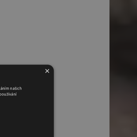
×
váním našich
používání