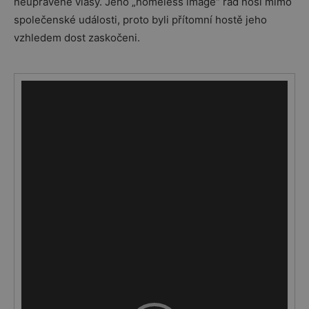
neupravené vlasy. Jeho „homeless image“ rád nosí mimo
společenské události, proto byli přítomní hostě jeho
vzhledem dost zaskočeni.
Video
přehrávač