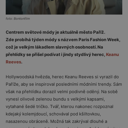
foto: Bontonfilm
Centrem světové módy je aktuálně město Paříž.
Zde probíhá týden módy s názvem Paris Fashion Week,
což je velkým lákadlem slavných osobností. Na
přehlídky se přišel podívat i jindy stydlivý herec,
Keanu
Reeves
.
Hollywoodská hvězda, herec Keanu Reeves si vyrazil do
Paříže, aby se inspiroval posledními módními trendy. Sám
však na přehlídku dorazil velmi podivně oděný. Na sobě
vynesl olivově zelenou bundu s velkými kapsami,
vytahané šedé tričko. Tvář, kterou nakonec rozpoznal
kdejaký kolemjdoucí, schovával pod kšiltovkou,
nasazenou obráceně. Možná tak zakrýval dlouhé a