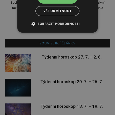
Společensko-reportážní týdeník, přinášející profilové a exkluzivní
rozhovory, domácí i zahraniční reportáže, příběhy zajímavých a
VŠE ODMÍTNOUT
neobyčejných lidí.
ZOBRAZIT PODROBNOSTI
SOUVISEJÍCÍ ČLÁNKY
Týdenní horoskop 27. 7. – 2. 8.
Týdenní horoskop 20. 7. – 26. 7.
Týdenní horoskop 13. 7. – 19. 7.