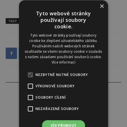
×
Tyto webové stránky
používají soubory
TAGY
Keanu Reeves
Paris Fashion Week
cookie.
Tyto webové stránky používají soubory
cookie ke zlepšení uživatelského zážitku.
Používáním našich webových stránek
souhlasíte se všemi soubory cookie v souladu
s našimi zásadami používání souborů cookie.
Více informací
NEZBYTNĚ NUTNÉ SOUBORY
VÝKONOVÉ SOUBORY
SOUBORY CÍLENÍ
Instinkt
NEZAŘAZENÉ SOUBORY
http://www.instinkt-online.cz
VŠE PŘIJMOUT