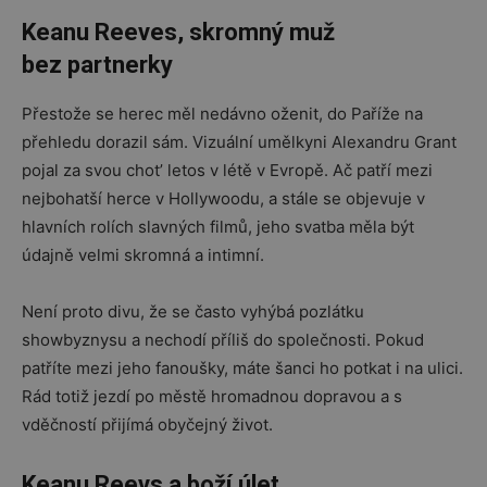
Keanu Reeves, skromný muž
bez partnerky
Přestože se herec měl nedávno oženit, do Paříže na
přehledu dorazil sám. Vizuální umělkyni Alexandru Grant
pojal za svou chot’ letos v létě v Evropě. Ač patří mezi
nejbohatší herce v Hollywoodu, a stále se objevuje v
hlavních rolích slavných filmů, jeho svatba měla být
údajně velmi skromná a intimní.
Není proto divu, že se často vyhýbá pozlátku
showbyznysu a nechodí příliš do společnosti. Pokud
patříte mezi jeho fanoušky, máte šanci ho potkat i na ulici.
Rád totiž jezdí po městě hromadnou dopravou a s
vděčností přijímá obyčejný život.
Keanu Reevs a boží úlet