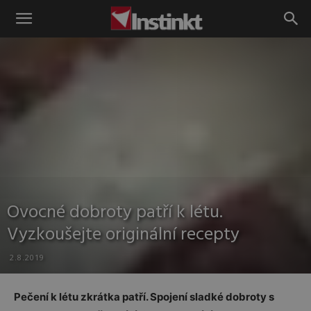
Instinkt
Ovocné dobroty patří k létu.
Vyzkoušejte originální recepty
2.8.2019
Pečení k létu zkrátka patří. Spojení sladké dobroty s