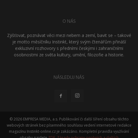
O NÁS
Zjišťovat, poznávat věci mezi nebem a zemí, bavit se – takové
je motto měsíčníku Instinkt, který svým čtenářům přináší
exkluzivní rozhovory s předními českými i zahraničními
osobnostmi ze světa kultury, umění, filozofie a historie.
NÁSLEDUJ NÁS
© 2026 EMPRESA MEDIA, a.s. Publikování či další šíření obsahu těchto
webových stránek bez písemného souhlasu vedení internetové redakce
magazínu Instinkt-online.cz je zakázáno. Kompletní pravidla využívání
obsahu najdete
ZDE
.
Zásady ochrany osobních a dalších