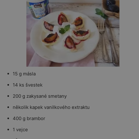
15 g másla
14 ks švestek
200 g zakysané smetany
několik kapek vanilkového extraktu
400 g brambor
1 vejce