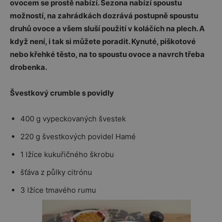
ovocem se prostě nabízí. Sezona nabízí spoustu
možností, na zahrádkách dozrává postupně spoustu
druhů ovoce a všem sluší použití v koláčích na plech. A
když není, i tak si můžete poradit. Kynuté, piškotové
nebo křehké těsto, na to spoustu ovoce a navrch třeba
drobenka.
Švestkový crumble s povidly
400 g vypeckovaných švestek
220 g švestkových povidel Hamé
1 lžíce kukuřičného škrobu
šťáva z půlky citrónu
3 lžíce tmavého rumu