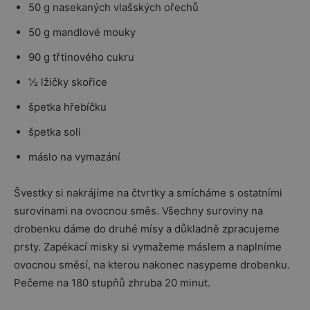
50 g nasekaných vlašských ořechů
50 g mandlové mouky
90 g třtinového cukru
½ lžičky skořice
špetka hřebíčku
špetka soli
máslo na vymazání
Švestky si nakrájíme na čtvrtky a smícháme s ostatními
surovinami na ovocnou směs. Všechny suroviny na
drobenku dáme do druhé mísy a důkladně zpracujeme
prsty. Zapékací misky si vymažeme máslem a naplníme
ovocnou směsí, na kterou nakonec nasypeme drobenku.
Pečeme na 180 stupňů zhruba 20 minut.