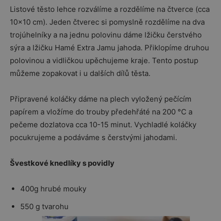
Listové těsto lehce rozválíme a rozdělíme na čtverce (cca
10×10 cm). Jeden čtverec si pomyslně rozdělíme na dva
trojúhelníky a na jednu polovinu dáme lžičku čerstvého
sýra a lžičku Hamé Extra Jamu jahoda. Přiklopíme druhou
polovinou a vidličkou upěchujeme kraje. Tento postup
můžeme zopakovat i u dalších dílů těsta.
Připravené koláčky dáme na plech vyložený pečícím
papírem a vložíme do trouby předehřáté na 200 °C a
pečeme dozlatova cca 10-15 minut. Vychladlé koláčky
pocukrujeme a podáváme s čerstvými jahodami.
Švestkové knedlíky s povidly
400g hrubé mouky
550 g tvarohu