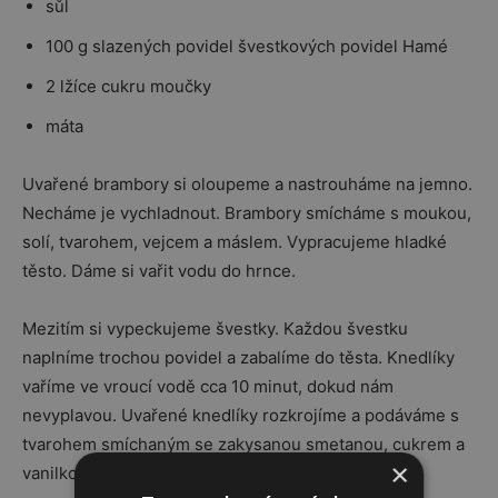
sůl
100 g slazených povidel švestkových povidel Hamé
2 lžíce cukru moučky
máta
Uvařené brambory si oloupeme a nastrouháme na jemno.
Necháme je vychladnout. Brambory smícháme s moukou,
solí, tvarohem, vejcem a máslem. Vypracujeme hladké
těsto. Dáme si vařit vodu do hrnce.
Mezitím si vypeckujeme švestky. Každou švestku
naplníme trochou povidel a zabalíme do těsta. Knedlíky
vaříme ve vroucí vodě cca 10 minut, dokud nám
nevyplavou. Uvařené knedlíky rozkrojíme a podáváme s
tvarohem smíchaným se zakysanou smetanou, cukrem a
×
vanilkovým extraktem. Zdobíme mátou.