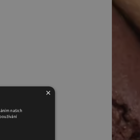
×
váním našich
používání