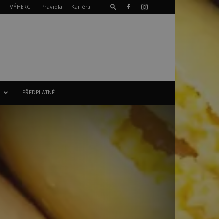
T
VÝHERCI
Pravidla
Kariéra
E
PŘEDPLATNÉ