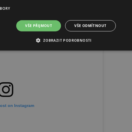
UBORY
VŠE PŘIJMOUT
VŠE ODMÍTNOUT
ZOBRAZIT PODROBNOSTI
post on Instagram