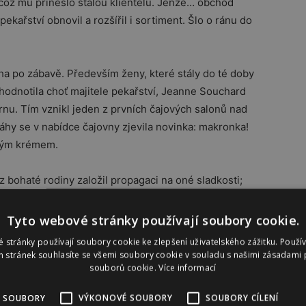
, což mu přineslo stálou klientelu. Jenže… obchod
ekařství obnovil a rozšířil i sortiment. Šlo o ránu do
ouha po zábavě. Především ženy, které stály do té doby
zhodnotila choť majitele pekařství, Jeanne Souchard
rnu. Tím vznikl jeden z prvních čajových salonů nad
áhy se v nabídce čajovny zjevila novinka: makronka!
vým krémem.
z bohaté rodiny založil propagaci na oné sladkosti;
u variant cukrovinky za pomoci různých náplní a…
p. 75. Poté koupil na levém břehu řeky legendární
Tyto webové stránky používají soubory cookie.
interiérů 20. století, čímž získal prestižní adresu a
 stránky používají soubory cookie ke zlepšení uživatelského zážitku. Použí
dním duchu, prezentoval makronky jako luxusní zboží.
 stránek souhlasíte se všemi soubory cookie v souladu s našimi zásadami 
souborů cookie.
Více informací
idět dodnes.
 SOUBORY
VÝKONOVÉ SOUBORY
SOUBORY CÍLENÍ