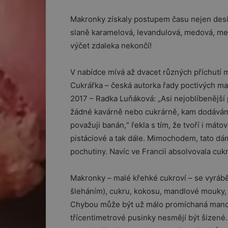
Makronky získaly postupem času nejen desítk
slaně karamelová, levandulová, medová, m
výčet zdaleka nekončí!
V nabídce mívá až dvacet různých příchutí 
Cukrářka – česká autorka řady poctivých ma
2017 – Radka Luňáková: „Asi nejoblíbenější 
žádné kavárně nebo cukrárně, kam dodávám
považuji banán,“ řekla s tím, že tvoří i má
pistáciové a tak dále. Mimochodem, tato dám
pochutiny. Navíc ve Francii absolvovala cukrá
Makronky – malé křehké cukroví – se vyrábě
šleháním), cukru, kokosu, mandlové mouky, e
Chybou může být už málo promíchaná mand
třícentimetrové pusinky nesmějí být šizené