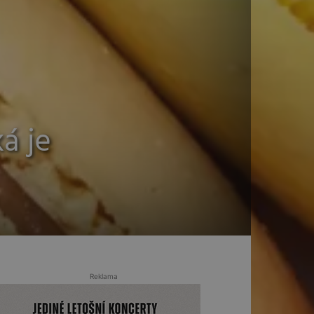
á je
Reklama