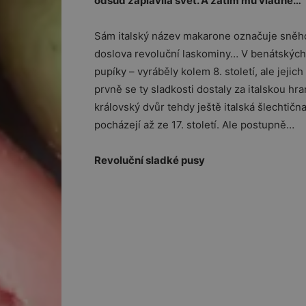
odsud zaplavila svět. A zatím mu vládne…
Sám italský název makarone označuje sněho
doslova revoluční laskominy… V benátských
pupíky – vyráběly kolem 8. století, ale jej
prvně se ty sladkosti dostaly za italskou hra
královský dvůr tehdy ještě italská šlechtičn
pocházejí až ze 17. století. Ale postupně…
Revoluční sladké pusy