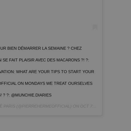
UR BIEN DÉMARRER LA SEMAINE ? CHEZ
SE FAIT PLAISIR AVEC DES MACARONS ?! ?:
VATION: WHAT ARE YOUR TIPS TO START YOUR
FFICIAL ON MONDAYS WE TREAT OURSELVES
 ? ?: @MUNCHIE.DIARIES
É PARIS
(@PIERREHERMEOFFICIAL) ON
OCT 7, 2019 AT 3:54AM PDT