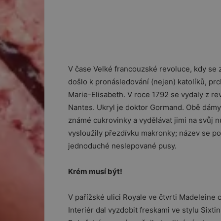
V čase Velké francouzské revoluce, kdy se 
došlo k pronásledování (nejen) katolíků, prc
Marie-Elisabeth. V roce 1792 se vydaly z re
Nantes. Ukryl je doktor Gormand. Obě dámy 
známé cukrovinky a vydělávat jimi na svůj n
vysloužily přezdívku makronky; název se poté
jednoduché neslepované pusy.
Krém musí být!
V pařížské ulici Royale ve čtvrti Madeleine
Interiér dal vyzdobit freskami ve stylu Sixti