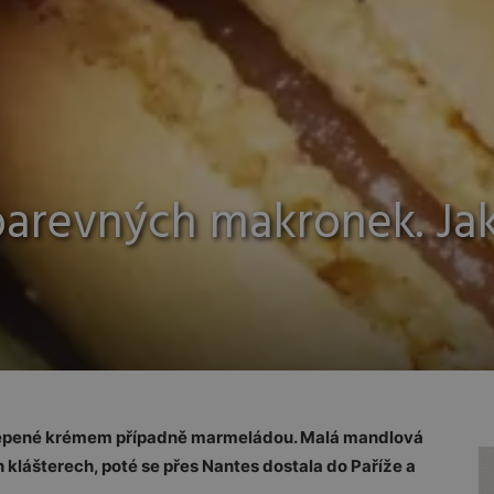
arevných makronek. Jak
lepené krémem případně marmeládou. Malá mandlová
ch klášterech, poté se přes Nantes dostala do Paříže a