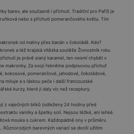
y barev, ale současně i příchutí. Tradiční pro Paříž je
eruňková nebo s příchutí pomerančového květu. Tím
makronek od maliny přes banán v čokoládě. Kdo?
kronek a též krajská vítězka soutěže Živnostník roku
příchutí je právě slaný karamel, ten nesmí chybět v
e makronky. Za svoji řekněme podpisovou příchuť
tové, kokosové, pomerančové, jahodové, čokoládové,
a miluje a s láskou peče i další francouzské
řské kurzy, které jí daly víc než receptury.
jí z vaječných bílků (odleženy 24 hodiny před
xtraktu vanilky a špetky soli. Nejsou těžké, ani lehké.
lová mouka s cukrem. Každopádně ony v průměru
… Různorodých barevných variací se docílí užitím