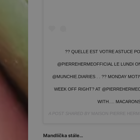
?? QUELLE EST VOTRE ASTUCE PO
@PIERREHERMEOFFICIAL LE LUNDI ON 
@MUNCHIE.DIARIES . . ?? MONDAY MOTI
WEEK OFF RIGHT? AT @PIERREHERMEO
WITH…. MACARONS!
A POST SHARED BY
MAISON PIERRE HERM
Mandlička stále…