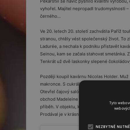
Pekařství se navíc pyšnilo kvalitní výrobou
vyhořel. Majitel nepropadl trudomyslnosti – p
černého…
Ve 20. letech 20. století zachvátila Paříž t
stranou, chtěly vést společenský život. To 
Ladurée, a nechala k podniku přistavět kavá
Seinou, kam se začala stahovat smetánka. Z
Tenkrát už dvě laskonky slepené čokoládo
Později koupil kavárnu Nicolas Holder. Muž 
makronce. S cukráři a kuchaři připravil řad
Otevřel čajový salón na Champs-Elysées č. 
obchod Madeleine Castaing, slavné návrhářky 
Tyto webové
příběh. V objektu, který restauroval v půvo
webových
Prodával je v krásných krabičkách, což je v
NEZBYTNĚ NUTNÉ