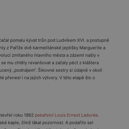
začal pomalu kývat trůn pod Ludvíkem XVI. a postupně
hly z Paříže dvě karmelitánské jeptišky Marguerite a
volucí zmítaného hlavního města a zázemí našly v
se mu chtěly revanšovat a začaly péct z kláštera
ucený „podnájem“. Šikovné sestry si údajně v okolí
 přenesl i na jejich výtvory. V této etapě šlo o
 otevřel roku 1862
pekařství Louis Ernest Ladurée
.
nské kaple, čímž lákal pozornost. A podařilo se!