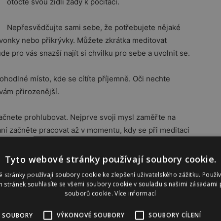
otočte svou židli zády k počítači.
Nepřesvědčujte sami sebe, že potřebujete nějaké
zvonky nebo přikrývky. Můžete zkrátka meditovat
e pro vás snazší najít si chvilku pro sebe a uvolnit se.
hodlné místo, kde se cítíte příjemně. Oči nechte
 vám přirozenější.
začnete prohlubovat. Nejprve svoji mysl zaměřte na
ní začněte pracovat až v momentu, kdy se při meditaci
řeďte. Vnímejte, jak vzduch proudí do těla a zase z něj
duch prostupuje tělem a jak ho opouští při výdechu.
Tyto webové stránky používají soubory cookie.
vědomém dýchání cítíte. Zažeňte všechny negativní
 stránky používají soubory cookie ke zlepšení uživatelského zážitku. Použí
 stránek souhlasíte se všemi soubory cookie v souladu s našimi zásadami 
souborů cookie.
Více informací
 které máte před
 SOUBORY
VÝKONOVÉ SOUBORY
SOUBORY CÍLENÍ
o udělat a soustřeďte