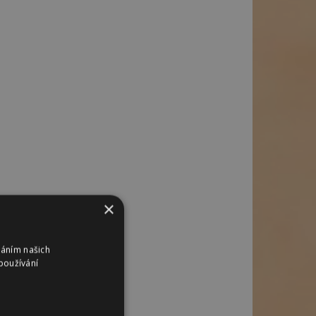
×
váním našich
používání