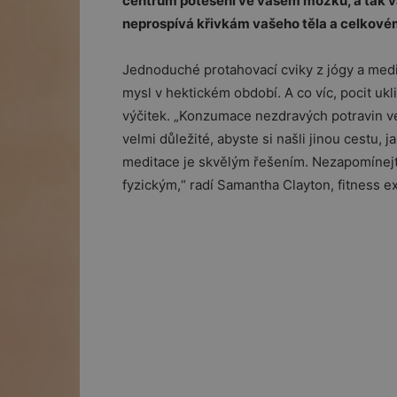
centrum potěšení ve vašem mozku, a tak 
neprospívá křivkám vašeho těla a celkové
Jednoduché protahovací cviky z jógy a med
mysl v hektickém období. A co víc, pocit uk
výčitek. „Konzumace nezdravých potravin ved
velmi důležité, abyste si našli jinou cestu,
meditace je skvělým řešením. Nezapomínejte
fyzickým,“ radí Samantha Clayton, fitness e