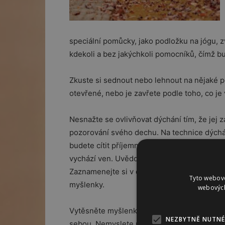
speciální pomůcky, jako podložku na jógu, 
kdekoli a bez jakýchkoli pomocníků, čímž bud
Zkuste si sednout nebo lehnout na nějaké po
otevřené, nebo je zavřete podle toho, co je
Nesnažte se ovlivňovat dýchání tím, že jej 
pozorování svého dechu. Na technice dýchá
budete cítit příjemně. Na svůj dech se soust
vychází ven. Uvědomte si, jak vdechnutý vz
Zaznamenejte si v duchu, jak se při tomto 
Tyto webové
myšlenky.
webových
Vytěsněte myšlenky na všechny povinnosti,
NEZBYTNĚ NUTNÉ
sebou. Nemyslete na to, co máte koupit neb