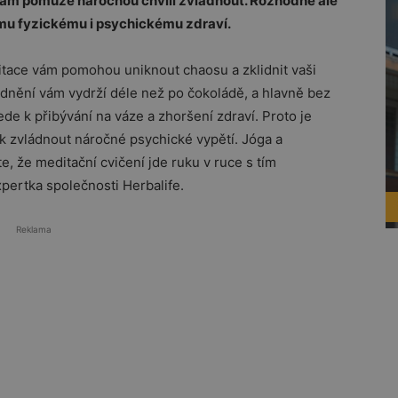
vám pomůže náročnou chvíli zvládnout. Rozhodně ale
mu fyzickému i psychickému zdraví.
itace vám pomohou uniknout chaosu a zklidnit vaši
lidnění vám vydrží déle než po čokoládě, a hlavně bez
e k přibývání na váze a zhoršení zdraví. Proto je
 jak zvládnout náročné psychické vypětí. Jóga a
, že meditační cvičení jde ruku v ruce s tím
xpertka společnosti Herbalife.
Reklama