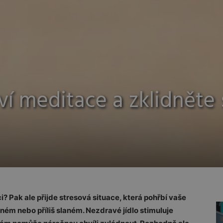
í meditace a zklidněte 
ci? Pak ale přijde stresová situace, která pohřbí vaše
ém nebo příliš slaném. Nezdravé jídlo stimuluje