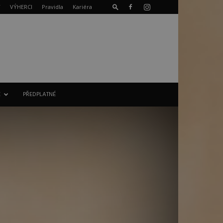
T
VÝHERCI
Pravidla
Kariéra
E
PŘEDPLATNÉ