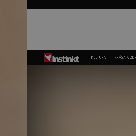
Instinkt
KULTURA
KRÁSA A ZD