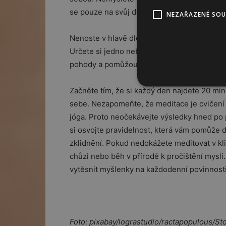
se pouze na svůj dech.
NEZAŘAZENÉ SO
Nenoste v hlavě dlouhý seznam cílů nebo n
Určete si jedno nebo dvě slova, která vám
pohody a pomůžou vám dívat se na svět pozi
Začněte tím, že si každý den najdete 20 min
sebe. Nezapomeňte, že meditace je cvičení 
jóga. Proto neočekávejte výsledky hned po
si osvojte pravidelnost, která vám pomůže 
zklidnění. Pokud nedokážete meditovat v kl
chůzi nebo běh v přírodě k pročištění mysli.
vytěsnit myšlenky na každodenní povinnosti
Foto: pixabay/lograstudio/ractapopulous/S