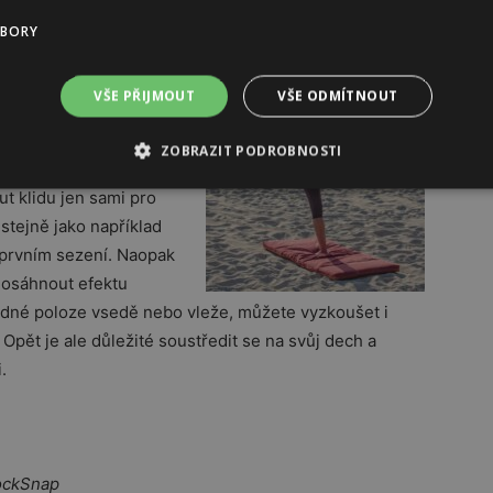
UBORY
ápadů, které máte.
VŠE PŘIJMOUT
VŠE ODMÍTNOUT
 pomohou dostat se do
tivněji.
ZOBRAZIT PODROBNOSTI
ut klidu jen sami pro
stejně jako například
 prvním sezení. Naopak
dosáhnout efektu
idné poloze vsedě nebo vleže, můžete vyzkoušet i
 Opět je ale důležité soustředit se na svůj dech a
.
tockSnap