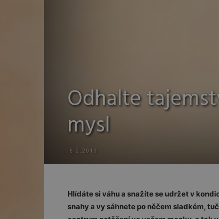
Odhalte tajemstv
mysl
6.2.2019
Hlídáte si váhu a snažíte se udržet v kondi
snahy a vy sáhnete po něčem sladkém, tučn