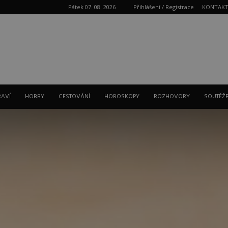
Pátek 07. 08. 2026
Přihlášení / Registrace
KONTAK
Reklama
RAVÍ
HOBBY
CESTOVÁNÍ
HOROSKOPY
ROZHOVORY
SOUTĚŽ