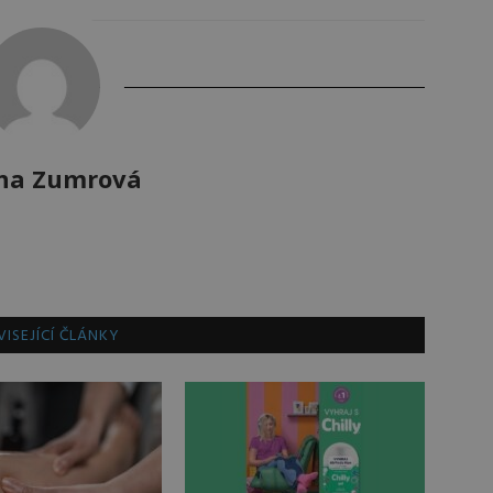
na Zumrová
ISEJÍCÍ ČLÁNKY