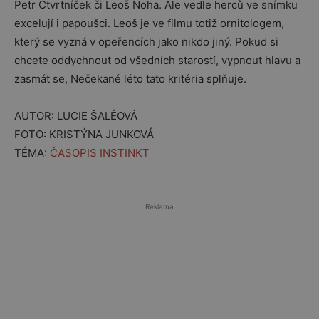
Petr Čtvrtníček či Leoš Noha. Ale vedle herců ve snímku
excelují i papoušci. Leoš je ve filmu totiž ornitologem,
který se vyzná v opeřencích jako nikdo jiný. Pokud si
chcete oddychnout od všedních starostí, vypnout hlavu a
zasmát se, Nečekané léto tato kritéria splňuje.
AUTOR: LUCIE ŠALÉOVÁ
FOTO: KRISTÝNA JUNKOVÁ
TÉMA:
ČASOPIS INSTINKT
Reklama