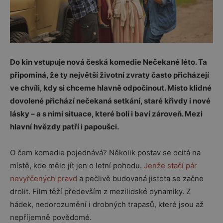
Do kin vstupuje nová česká komedie
Nečekané léto. Ta
p
řipomíná, že ty největší životní zvraty často přicházejí
ve chvíli, kdy si chceme hlavně odpočinout. Místo klidné
dovolené přichází nečekaná setkání, staré křivdy i nové
lásky – a s nimi situace, které bolí i baví zároveň. Mezi
hlavní hvězdy patří i papoušci.
O čem komedie pojednává? Několik postav se ocitá na
místě, kde mělo jít jen o letní pohodu.
Jenže stačí pár
nevyřčených pravd
a pečlivě budovaná jistota se začne
drolit. Film těží především z mezilidské dynamiky. Z
hádek, nedorozumění i drobných trapasů, které jsou až
nepříjemně povědomé.