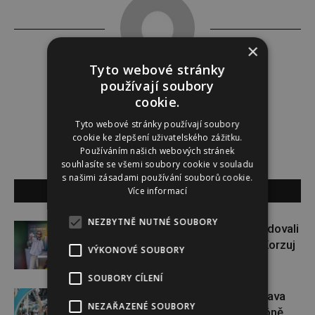
×
Tyto webové stránky
používají soubory
Lucie Šáleová
cookie.
Tyto webové stránky používají soubory
cookie ke zlepšení uživatelského zážitku.
Používáním našich webových stránek
souhlasíte se všemi soubory cookie v souladu
s našimi zásadami používání souborů cookie.
SOUVISEJÍCÍ ČLÁNKY
Více informací
NEZBYTNĚ NUTNÉ SOUBORY
Paulie Garand a Slávek Pham bodovali
na Colours of Ostrava. Projekt Korzuj
VÝKONOVÉ SOUBORY
za snem pokračuje dál
SOUBORY CÍLENÍ
Dopřejte si na Colours of Ostrava
NEZAŘAZENÉ SOUBORY
pauzu plnou zážitků v IQOS zóně