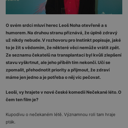
O svém srdci mluví herec Leoš Noha otevřeně a s
humorem. Na druhou stranu přiznává, že úplně zdravý
už nikdy nebude. V rozhovoru pro Instinkt popisuje, jaké
to je žít s vědomím, že některé věci nemůže vrátit zpět.
Ze seznamu čekatelů na transplantaci byl kvůli zlepšení
stavu vyškrtnut, ale jeho příběh tím nekončí. Učí se
zpomalit, přehodnotit priority a přijmout, že zdraví
máme jen jedno a je potřeba o něj víc pečovat.
Leoši, vy hrajete v nové české komedii Nečekané léto. O
čem ten film je?
Kupodivu o nečekaném létě. Významnou roli tam hraje
pták.