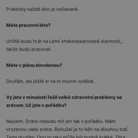
Prakticky každé léto je nečekané.
Máte pracovní léto?
Určitě budu hrát na Letní shakespearovské slavnosti,,
takže budu pracovat.
Máte v plánu dovolenou?
Doufám, ale ještě si na ni musím vydělat.
Vy jste v minulosti řešil velké zdravotní problémy se
srdcem. Už jste v pořádku?
Nejsem. Srdce nebudu mít jen tak v pořádku. Mám
vrozenou vadu srdce. Bohužel je to běh na dlouhou trať.
Teda doufám. Ono to taky může být hodně krátké. Zítra