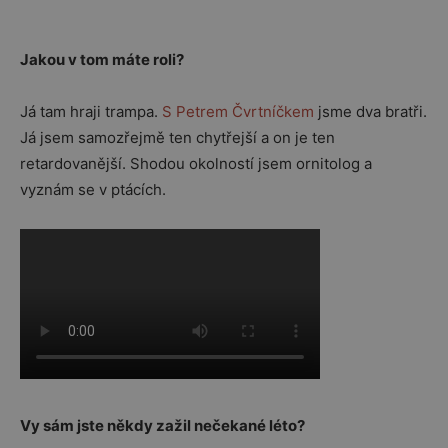
Jakou v tom máte roli?
Já tam hraji trampa.
S Petrem Čvrtníčkem
jsme dva bratři.
Já jsem samozřejmě ten chytřejší a on je ten
retardovanější. Shodou okolností jsem ornitolog a
vyznám se v ptácích.
Vy sám jste někdy zažil nečekané léto?