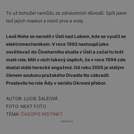
To už bohužel nemůžu ze zdravotních důvodů. Spíš jsem
teď jejich maskot a nosič piva a vody.
Leoš Noha se narodil v Ústí nad Labem, kde se vyučil se
elektromechanikem. V roce 1992 nastoupil jako
osvětlovač do Činoherního studia v Ústí a začal tu hrát
malé role. Měl v nich takový úspěch, že v roce 1994 zde
dostal stálé herecké angažmá. Od roku 2005 je stálým
členem souboru pražského Divadla Na zábradlí.
Proslavila ho role Ády v seriálu Okresní přebor.
AUTOR: LUCIE ŠALÉOVÁ
FOTO: NEXT FOTO
TÉMA:
ČASOPIS INSTINKT
Reklama