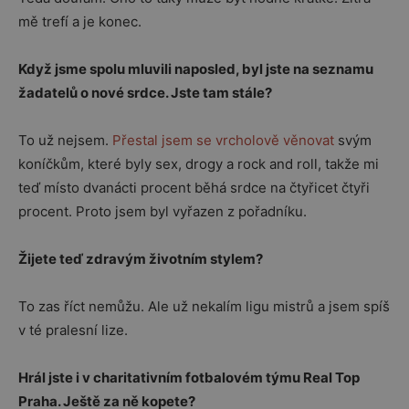
mě trefí a je konec.
Když jsme spolu mluvili naposled, byl jste na seznamu
žadatelů o nové srdce. Jste tam stále?
To už nejsem.
Přestal jsem se vrcholově věnovat
svým
koníčkům, které byly sex, drogy a rock and roll, takže mi
teď místo dvanácti procent běhá srdce na čtyřicet čtyři
procent. Proto jsem byl vyřazen z pořadníku.
Žijete teď zdravým životním stylem?
To zas říct nemůžu. Ale už nekalím ligu mistrů a jsem spíš
v té pralesní lize.
Hrál jste i v charitativním fotbalovém týmu Real Top
Praha. Ještě za ně kopete?