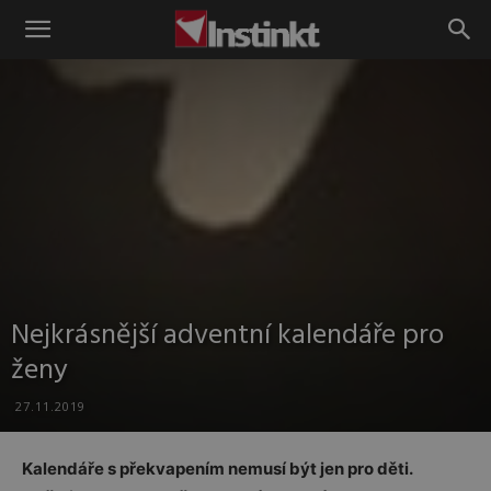
Instinkt
Nejkrásnější adventní kalendáře pro
ženy
27.11.2019
Kalendáře s překvapením nemusí být jen pro děti.