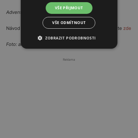
VŠE PŘIJMOUT
Adventní kalendář, Douglas, 925 Kč
VŠE ODMÍTNOUT
Návod jak vyrobit vlastní adventní kalendář naleznete
zde
ZOBRAZIT PODROBNOSTI
Foto: archiv firem, Depositphotos
Reklama