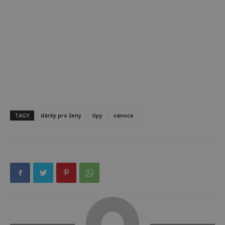
TAGY
dárky pro ženy
tipy
vánoce