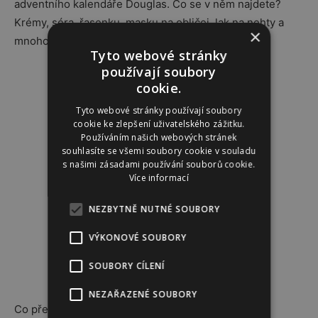
adventního kalendáře Douglas. Co se v něm najdete?
Krémy, séra, řasenku, masku na obličej, lak na nehty a
×
mnoho dalšího.
Tyto webové stránky
používají soubory
cookie.
Tyto webové stránky používají soubory
cookie ke zlepšení uživatelského zážitku.
Používáním našich webových stránek
souhlasíte se všemi soubory cookie v souladu
s našimi zásadami používání souborů cookie.
Více informací
NEZBYTNĚ NUTNÉ SOUBORY
VÝKONOVÉ SOUBORY
SOUBORY CÍLENÍ
NEZAŘAZENÉ SOUBORY
Co přesně najdete za jednotlivými okénky
zde