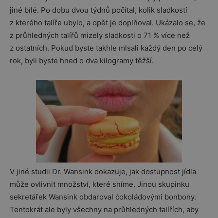
jiné bílé. Po dobu dvou týdnů počítal, kolik sladkostí
z kterého talíře ubylo, a opět je doplňoval. Ukázalo se, že
z průhledných talířů mizely sladkosti o 71 % více než
z ostatních. Pokud byste takhle mlsali každý den po celý
rok, byli byste hned o dva kilogramy těžší.
V jiné studii Dr. Wansink dokazuje, jak dostupnost jídla
může ovlivnit množství, které sníme. Jinou skupinku
sekretářek Wansink obdaroval čokoládovými bonbony.
Tentokrát ale byly všechny na průhledných talířích, aby