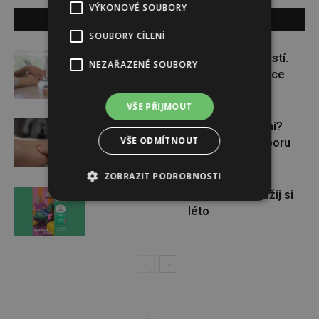
VÝKONOVÉ SOUBORY
SOUVISEJÍCÍ ČLÁNKY
SOUBORY CÍLENÍ
Těhotenství není samozřejmostí.
NEZAŘAZENÉ SOUBORY
Pomáhá asistovaná reprodukce
VŠE PŘIJMOUT
Lymfatický systém v ohrožení?
VŠE ODMÍTNOUT
Využijte moderní nutriční podporu
ZOBRAZIT PODROBNOSTI
Vyhraj s Chilly AirPods Max a užij si
léto