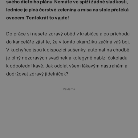
svého dietního plánu. Nemáte ve spíži žádné sladkosti,
lednice je plná čerstvé zeleniny a mísa na stole přetéká
ovocem. Tentokrát to vyjde!
Do práce si nesete zdravý oběd v krabičce a po příchodu
do kanceláře zjistíte, že v tomto okamžiku začíná váš boj.
V kuchyňce jsou k dispozici sušenky, automat na chodbě
je plný nezdravých svačinek a kolegyně nabízí čokoládu
k odpolední kávě. Jak odolat všem lákavým nástrahám a
dodržovat zdravý jídelníček?
Reklama