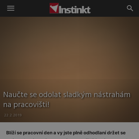
Instinkt
Naučte se odolat sladkým nástrahám
na pracovišti!
22.2.2019
Blíží se pracovní den a vy jste plně odhodlaní držet se