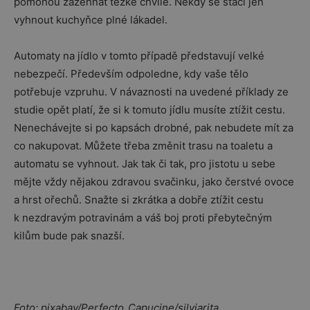
pomohou zažehnat těžké chvíle. Někdy se stačí jen
vyhnout kuchyňce plné lákadel.
Automaty na jídlo v tomto případě představují velké
nebezpečí. Především odpoledne, kdy vaše tělo
potřebuje vzpruhu. V návaznosti na uvedené příklady ze
studie opět platí, že si k tomuto jídlu musíte ztížit cestu.
Nenechávejte si po kapsách drobné, pak nebudete mít za
co nakupovat. Můžete třeba změnit trasu na toaletu a
automatu se vyhnout. Jak tak či tak, pro jistotu u sebe
mějte vždy nějakou zdravou svačinku, jako čerstvé ovoce
a hrst ořechů. Snažte si zkrátka a dobře ztížit cestu
k nezdravým potravinám a váš boj proti přebytečným
kilům bude pak snazší.
Foto: pixabay/Perfecto_Capucine/silviarita