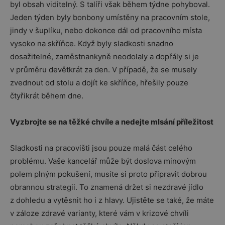
byl obsah viditelný. S talíři však během týdne pohyboval.
Jeden týden byly bonbony umístěny na pracovním stole,
jindy v šuplíku, nebo dokonce dál od pracovního místa
vysoko na skříňce. Když byly sladkosti snadno
dosažitelné, zaměstnankyně neodolaly a dopřály si je
v průměru devětkrát za den. V případě, že se musely
zvednout od stolu a dojít ke skříňce, hřešily pouze
čtyřikrát během dne.
Vyzbrojte se na těžké chvíle a nedejte mlsání příležitost
Sladkosti na pracovišti jsou pouze malá část celého
problému. Vaše kancelář může být doslova minovým
polem plným pokušení, musíte si proto připravit dobrou
obrannou strategii. To znamená držet si nezdravé jídlo
z dohledu a vytěsnit ho i z hlavy. Ujistěte se také, že máte
v záloze zdravé varianty, které vám v krizové chvíli