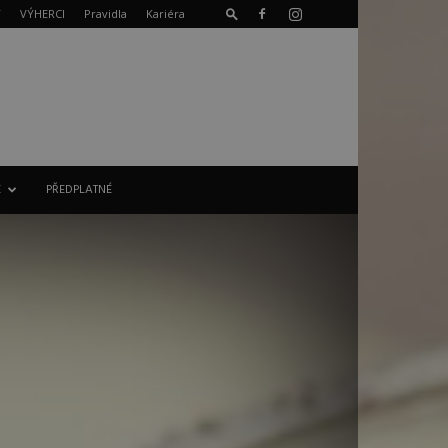
T
VÝHERCI
Pravidla
Kariéra
E
PŘEDPLATNÉ