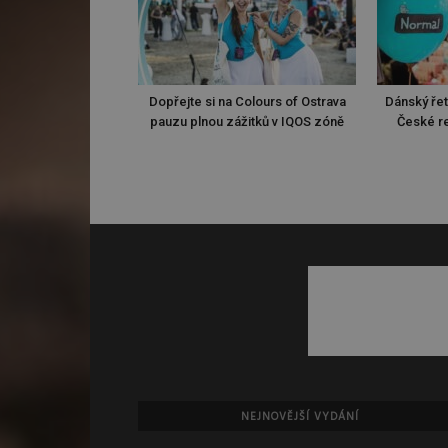
Dopřejte si na Colours of Ostrava
Dánský ře
pauzu plnou zážitků v IQOS zóně
České re
NEJNOVĚJŠÍ VYDÁNÍ