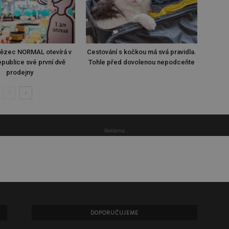
tězec NORMAL otevírá v
Cestování s kočkou má svá pravidla.
publice své první dvě
Tohle před dovolenou nepodceňte
prodejny
Reklama
DOPORUČUJEME