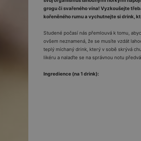
svůj organismus lahodnými horkými nápoji.
grogu či svařeného vína! Vyzkoušejte třeb
kořeněného rumu a vychutnejte si drink, k
Studené počasí nás přemlouvá k tomu, abych
ovšem neznamená, že se musíte vzdát lahod
teplý míchaný drink, který v sobě skrývá c
likéru a nalaďte se na správnou notu předv
Ingredience (na 1 drink):