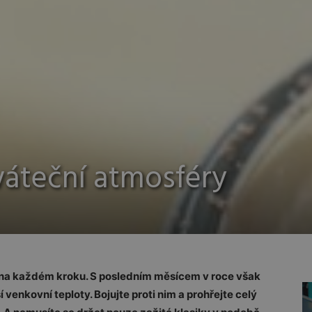
váteční atmosféry
 na každém kroku. S posledním měsícem v roce však
 venkovní teploty. Bojujte proti nim a prohřejte celý