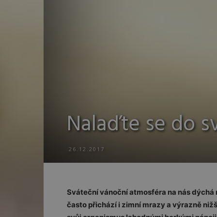
Nalaďte se do s
26.12.2017
Sváteční vánoční atmosféra na nás dýchá
často přichází i zimní mrazy a výrazně nižší