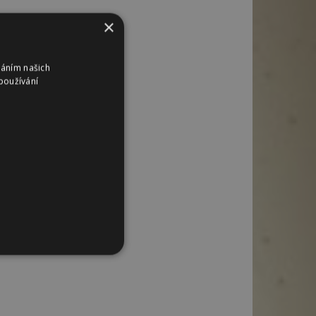
×
váním našich
používání