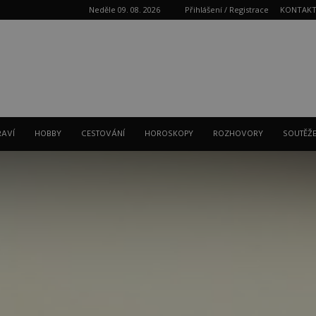
Neděle 09. 08. 2026
Přihlášení / Registrace
KONTAK
Reklama
RAVÍ
HOBBY
CESTOVÁNÍ
HOROSKOPY
ROZHOVORY
SOUTĚŽ