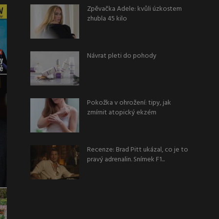
Zpěvačka Adele: kvůli úzkostem
zhubla 45 kilo
Návrat pleti do pohody
Pokožka v ohrožení: tipy, jak
zmírnit atopický ekzém
Recenze: Brad Pitt ukázal, co je to
pravý adrenalin. Snímek F1...