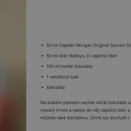
50 ml Captain Morgan Original Spiced G
50 ml likér Baileys, či vaječný likér
100 ml horké čokolády
1 vanilkový lusk
šlehačka
Na slabém plameni nechte ohřát čokoládu a d
vysoký hrnek a nalijte do něj vaječný likér
můžete také šlehačkou. Drink lze dochutit i