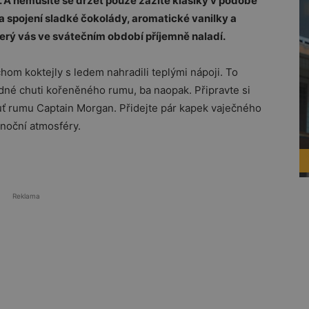
 A nemusíte se držet pouze zažité klasiky v podobě
a spojení sladké čokolády, aromatické vanilky a
terý vás ve svátečním období příjemně naladí.
om koktejly s ledem nahradili teplými nápoji. To
né chuti kořeněného rumu, ba naopak. Připravte si
huť rumu Captain Morgan. Přidejte pár kapek vaječného
ánoční atmosféry.
Reklama