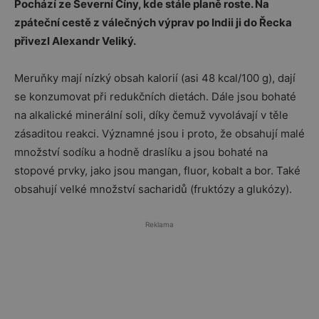
Pochází ze Severní Číny, kde stále planě roste. Na
zpáteční cestě z válečných výprav po Indii ji do Řecka
přivezl Alexandr Veliký.
Meruňky mají nízký obsah kalorií (asi 48 kcal/100 g), dají
se konzumovat při redukčních dietách. Dále jsou bohaté
na alkalické minerální soli, díky čemuž vyvolávají v těle
zásaditou reakci. Významné jsou i proto, že obsahují malé
množství sodíku a hodně draslíku a jsou bohaté na
stopové prvky, jako jsou mangan, fluor, kobalt a bor. Také
obsahují velké množství sacharidů (fruktózy a glukózy).
Reklama