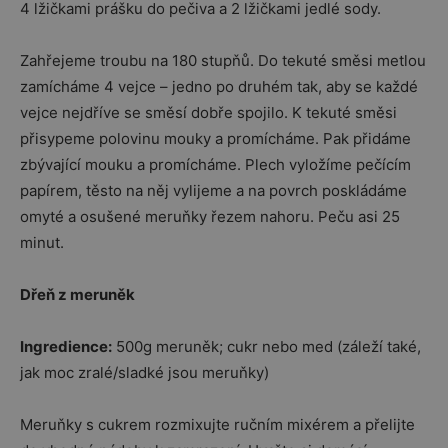
4 lžičkami prášku do pečiva a 2 lžičkami jedlé sody.
Zahřejeme troubu na 180 stupňů. Do tekuté směsi metlou
zamícháme 4 vejce – jedno po druhém tak, aby se každé
vejce nejdříve se směsí dobře spojilo. K tekuté směsi
přisypeme polovinu mouky a promícháme. Pak přidáme
zbývající mouku a promícháme. Plech vyložíme pečícím
papírem, těsto na něj vylijeme a na povrch poskládáme
omyté a osušené meruňky řezem nahoru. Peču asi 25
minut.
Dřeň z meruněk
Ingredience:
500g meruněk; cukr nebo med (záleží také,
jak moc zralé/sladké jsou meruňky)
Meruňky s cukrem rozmixujte ručním mixérem a přelijte