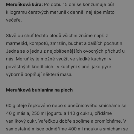
Meruňková kúra:
Po dobu 15 dní se konzumuje půl
kilogramu čerstvých meruněk denně, nejlépe místo
večeře.
Skvělou chuť těchto plodů všichni známe např. z
marmelád, kompotů, zmrzlin, buchet a dalších pochutin.
Jedná se o jednu z nejoblíbenějších ovocných příchutí u
nás. Meruňky je možné využít ve sladké kuchyni v
pověstných knedlících i v kuchyni slané, jako pyré
výborně doplňují některá masa.
Meruňková bublanina na plech
60 g oleje řepkového nebo slunečnicového smícháme se
40 g másla, 250 ml jogurtu a 140 g cukru, přidáme
vanilkový cukr. Vařečkou dobře spojíme a promícháme. V
samostatné misce odměříme 400 ml mouky a smíchám se