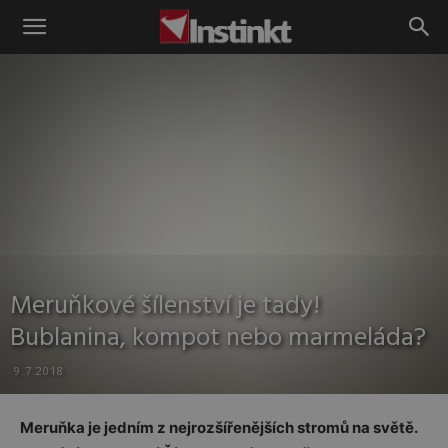
Instinkt
Meruňkové šílenství je tady!
Bublanina, kompot nebo marmeláda?
9.7.2018
Meruňka je jedním z nejrozšířenějších stromů na světě.