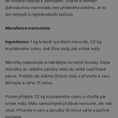
do vhodné nádoby k zamrazení. Uvařte si domácí
jednoduchou marmeládu bez přidaného pektinu. Je to
ten nejlepší a nejjednodušší způsob.
Meruňková marmeláda
Ingredience:
1 kg krásně vyzrálých meruněk, 1/2 kg
krystalového cukru, dvě lžíce vody, pár snítek máty.
Meruňky odpeckujte a nakrájejte na menší kousky. Dejte
meruňky do velkého pekáče nebo do velké nepřilnavé
pánve. Podlijte tak dvěma lžícemi vody a přiveďte k varu.
Míchejte a vařte 15 minut.
Potom přidejte 1/2 kg krystalového cukru a vhoďte pár
snítek máty. Mátu samozřejmě přidávat nemusíte, dle vaši
chuti. Přiveďte k varu a zprudka 10 minut vařte a pečlivě
míchejte.