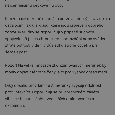
nejcennějšímu peckovému ovoci.
Konzumace meruněk pomáhá udržovat dobrý stav zraku a
dává očím jiskru a krásu, které jsou projevem dobrého
zdraví. Meruňky se doporučují v případě suchých
spojivek, při jejich chronickém podráždění nebo svědění,
ztrátě ostrosti vidění v důsledku atrofie čoček a při
šerosleposti.
Pozor! Na velké množství zkonzumovaných meruněk by
mohly doplatit těhotné ženy, a to pro vysoký obsah mědi.
Díky obsahu provitaminu A meruňky zvyšují odolnost
proti infekcím. Doporučují se při chronickém zánětu
sliznice hltanu, zánětu vedlejších dutin nosních a
ekzémech.