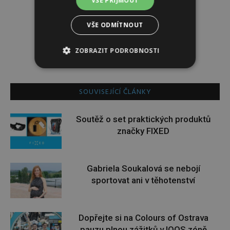
VŠE PŘIJMOUT
Redakce
VŠE ODMÍTNOUT
Redakce magazínu Instinkt.
ZOBRAZIT PODROBNOSTI
SOUVISEJÍCÍ ČLÁNKY
Soutěž o set praktických produktů
značky FIXED
Gabriela Soukalová se nebojí
sportovat ani v těhotenství
Dopřejte si na Colours of Ostrava
pauzu plnou zážitků v IQOS zóně