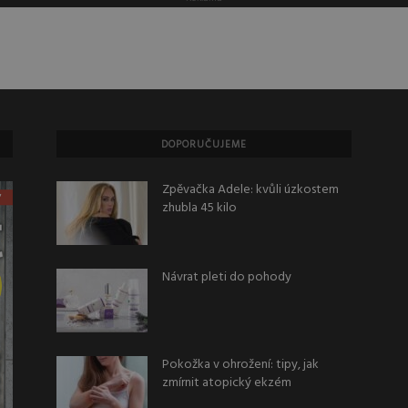
DOPORUČUJEME
Zpěvačka Adele: kvůli úzkostem
zhubla 45 kilo
Návrat pleti do pohody
Pokožka v ohrožení: tipy, jak
zmírnit atopický ekzém