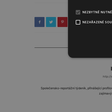
NEZBYTNĚ NUTNÉ
NEZAŘAZENÉ SO
http://
Společensko-reportážní týdeník, přinášející profilo
zajímavý