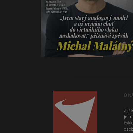
O N
Zjiš
je m
exkl
osob