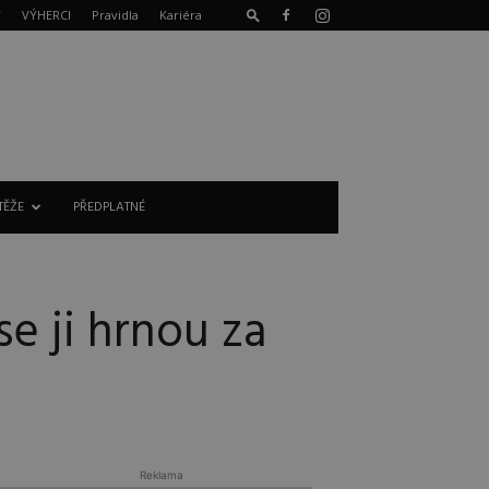
T
VÝHERCI
Pravidla
Kariéra
TĚŽE
PŘEDPLATNÉ
e ji hrnou za
Reklama