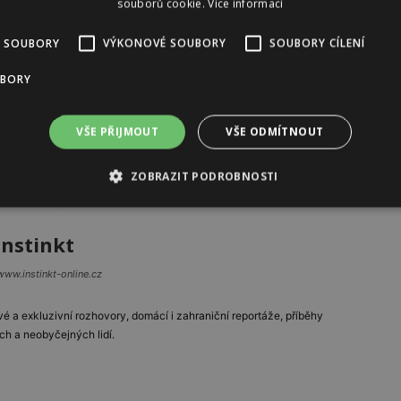
souborů cookie.
Více informací
 SOUBORY
VÝKONOVÉ SOUBORY
SOUBORY CÍLENÍ
UBORY
VŠE PŘIJMOUT
VŠE ODMÍTNOUT
ZOBRAZIT PODROBNOSTI
Instinkt
www.instinkt-online.cz
vé a exkluzivní rozhovory, domácí i zahraniční reportáže, příběhy
ch a neobyčejných lidí.