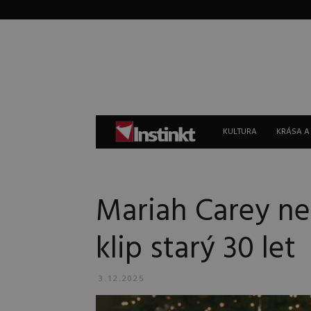
Instinkt
KULTURA
KRÁSA A
Mariah Carey nem
klip starý 30 let
3.12.2025