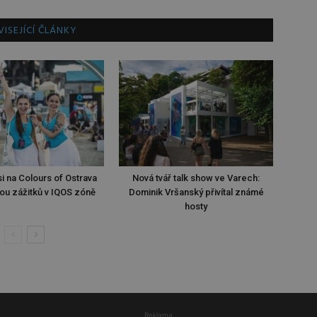
ISEJÍCÍ ČLÁNKY
i na Colours of Ostrava
Nová tvář talk show ve Varech:
ou zážitků v IQOS zóně
Dominik Vršanský přivítal známé
hosty
Reklama