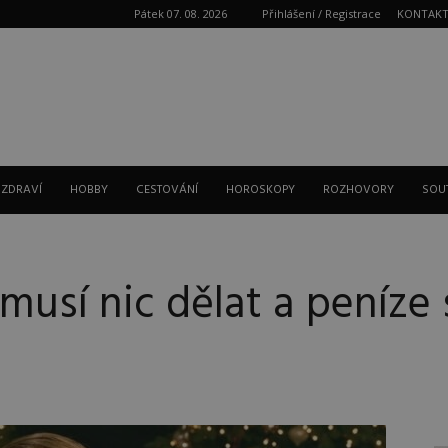
Pátek 07. 08. 2026
Přihlášení / Registrace
KONTAK
Reklama
 ZDRAVÍ
HOBBY
CESTOVÁNÍ
HOROSKOPY
ROZHOVORY
SOU
usí nic dělat a peníze s