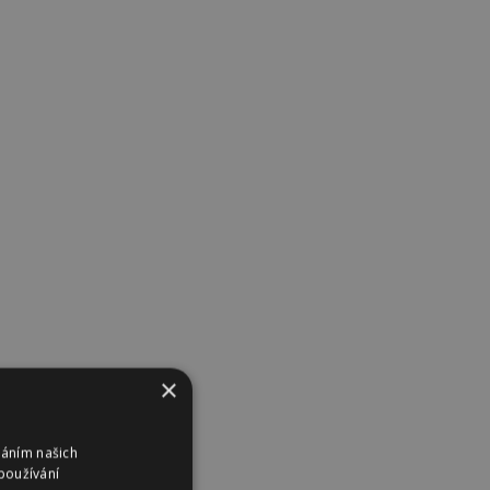
×
váním našich
používání