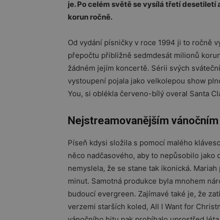
je. Po celém světě se vysílá třetí desetile
korun ročně.
Od vydání písničky v roce 1994 ji to ročně v
přepočtu přibližně sedmdesát milionů korun. 
žádném jejím koncertě. Sérii svých svátečn
vystoupení pojala jako velkolepou show plno
You, si oblékla červeno-bílý overal Santa Cl
Nejstreamovanějším vánočním h
Píseň kdysi složila s pomocí malého kláves
něco nadčasového, aby to nepůsobilo jako de
nemyslela, že se stane tak ikonická. Mariah
minut. Samotná produkce byla mnohem náročn
budoucí evergreen. Zajímavé také je, že za
verzemi starších koled, All I Want for Christ
vánočního hitu pak probíhalo uprostřed léta