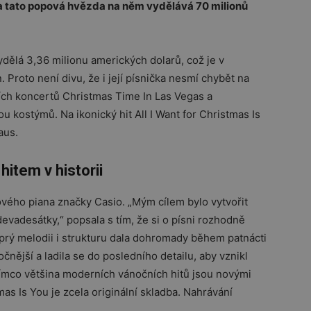
tí a tato popová hvězda na něm vydělává 70 milionů
ydělá 3,36 milionu amerických dolarů, což je v
Proto není divu, že i její písnička nesmí chybět na
ích koncertů Christmas Time In Las Vegas a
u kostýmů. Na ikonický hit All I Want for Christmas Is
aus.
item v historii
ového piana značky Casio. „Mým cílem bylo vytvořit
vadesátky,“ popsala s tím, že si o písni rozhodně
 prý melodii i strukturu dala dohromady během patnácti
ější a ladila se do posledního detailu, aby vznikl
tímco většina moderních vánočních hitů jsou novými
mas Is You je zcela originální skladba. Nahrávání
.