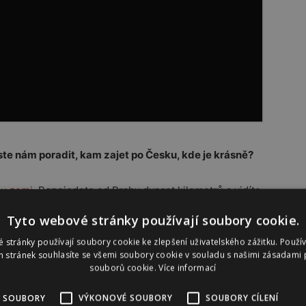
ste nám poradit, kam zajet po Česku, kde je krásně?
ou zemi
. Popojedete od Prahy dvacet kilometrů a vidíte,
h vyzdvihovala jen jeden kraj. Zrovna před rokem jsme
Tyto webové stránky používají soubory cookie.
e do
Broumovský výběžek
, koukneme se na
 stránky používají soubory cookie ke zlepšení uživatelského zážitku. Použí
tívíme tam všechny kostely. To je výlet, který stojí za
 stránek souhlasíte se všemi soubory cookie v souladu s našimi zásadami 
souborů cookie.
Více informací
?
 SOUBORY
VÝKONOVÉ SOUBORY
SOUBORY CÍLENÍ