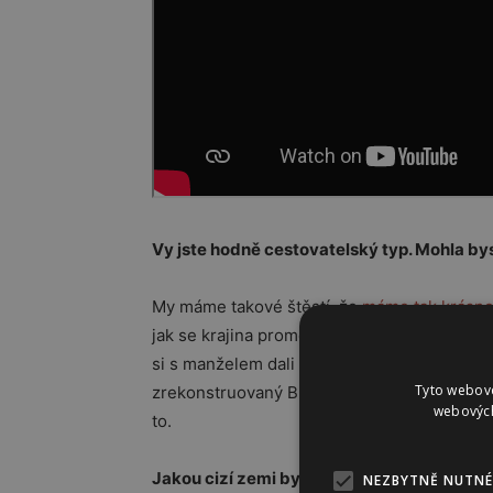
Vy jste hodně cestovatelský typ. Mohla by
My máme takové štěstí, že
máme tak krásn
jak se krajina promění. Strašně nerada byc
si s manželem dali závazek, že se podívám
Tyto webové
zrekonstruovaný
Broumovský klášter
a navš
webových
to.
Jakou cizí zemi byste doporučila navštívit
NEZBYTNĚ NUTNÉ