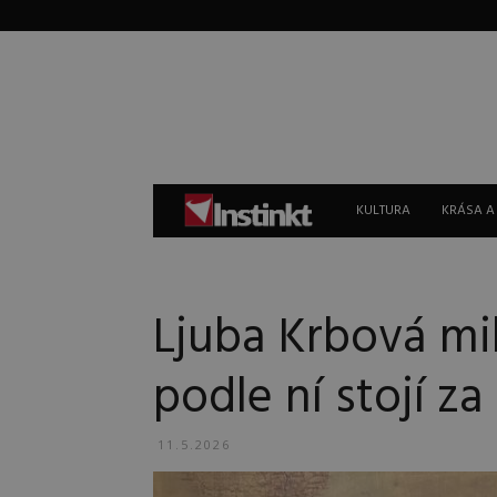
Instinkt
KULTURA
KRÁSA A
Ljuba Krbová mil
podle ní stojí z
11.5.2026