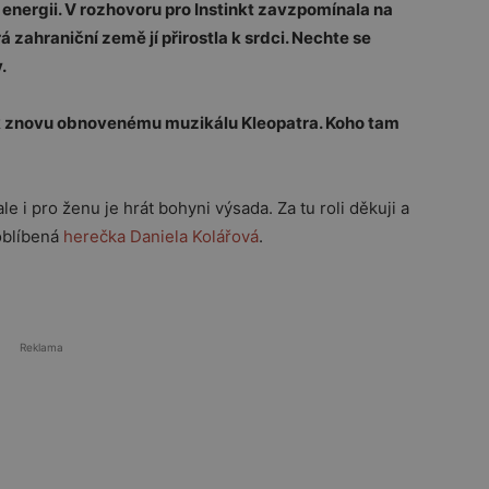
i energii. V rozhovoru pro Instinkt zavzpomínala na
rá zahraniční země jí přirostla k srdci. Nechte se
y.
i k znovu obnovenému muzikálu Kleopatra. Koho tam
le i pro ženu je hrát bohyni výsada. Za tu roli děkuji a
 oblíbená
herečka
Daniela Kolářová
.
Reklama