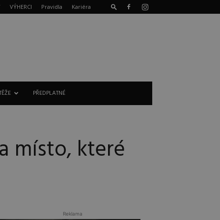
T
VÝHERCI
Pravidla
Kariéra
TĚŽE
PŘEDPLATNÉ
a místo, které
Reklama