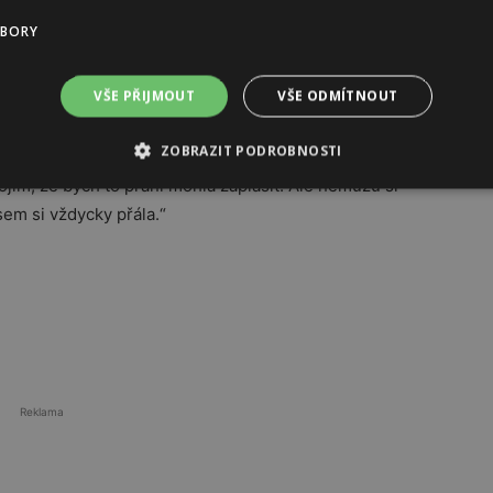
UBORY
í tam úžasné víno a gastronomii. Líbí se mi, jak jsou
poručila.
VŠE PŘIJMOUT
VŠE ODMÍTNOUT
e se chtěla podívat?
ZOBRAZIT PODROBNOSTI
bojím, že bych to přání mohla zaplašit. Ale nemůžu si
jsem si vždycky přála.“
Reklama