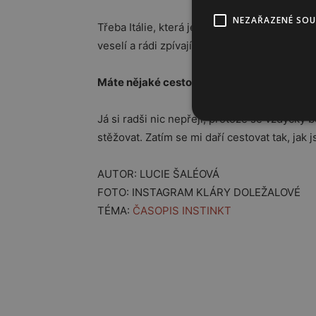
NEZAŘAZENÉ SO
Třeba
Itálie
, která je vlídná a přátelská. Maj
veselí a rádi zpívají, takže tu bych klidně do
Máte nějaké cestovatelské přání, kam byst
Já si radši nic nepřeji, protože se vždycky 
stěžovat. Zatím se mi daří cestovat tak, jak 
AUTOR: LUCIE ŠALÉOVÁ
FOTO: INSTAGRAM KLÁRY DOLEŽALOVÉ
TÉMA:
ČASOPIS INSTINKT