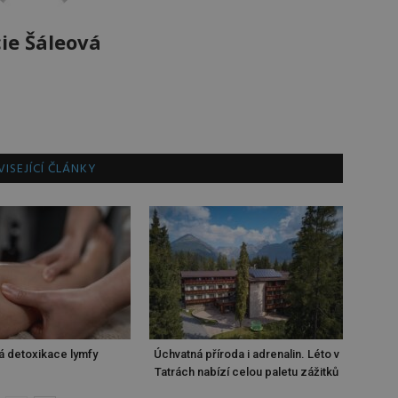
ie Šáleová
ISEJÍCÍ ČLÁNKY
á detoxikace lymfy
Úchvatná příroda i adrenalin. Léto v
Tatrách nabízí celou paletu zážitků