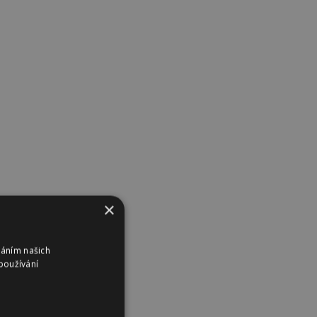
×
váním našich
používání