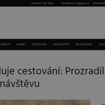
Pátek 07. 08. 2026
Přihlášení / Registrace
KONTAK
Reklama
 ZDRAVÍ
HOBBY
CESTOVÁNÍ
HOROSKOPY
ROZHOVORY
SOU
uje cestování: Prozradil
a návštěvu