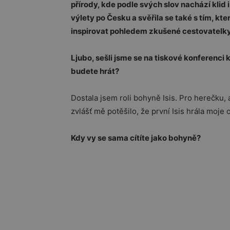
přírody, kde podle svých slov nachází klid 
výlety po Česku a svěřila se také s tím, kte
inspirovat pohledem zkušené cestovatelk
Ljubo, sešli jsme se na tiskové konferenc
budete hrát?
Dostala jsem roli bohyně Isis. Pro herečku, a
zvlášť mě potěšilo, že první Isis hrála moje
Kdy vy se sama cítíte jako bohyně?