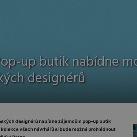
: Pop-up butik nabídne 
kých designérů
českých designérů nabídne zájemcům pop-up butik
lní kolekce všech návrhářů si bude možné prohlédnout