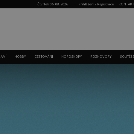
Čtvrtek 06. 08. 2026
Přihlášení / Registrace
KONTAK
Reklama
RAVÍ
HOBBY
CESTOVÁNÍ
HOROSKOPY
ROZHOVORY
SOUTĚŽ