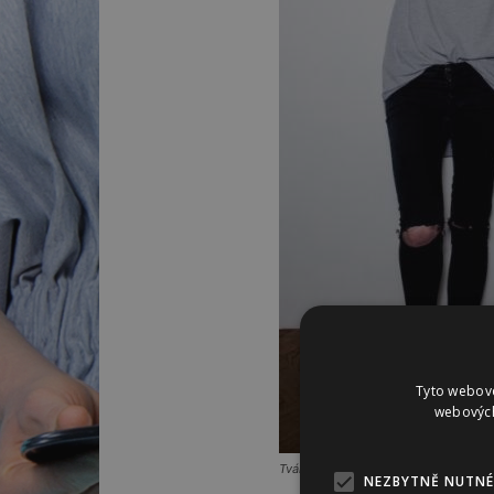
Tyto webové
webových
Tváří letošního ročníku Life is Fashio
NEZBYTNĚ NUTNÉ