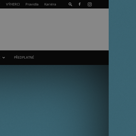
T
VÝHERCI
Pravidla
Kariéra
E
PŘEDPLATNÉ