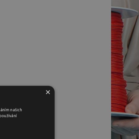
×
váním našich
používání