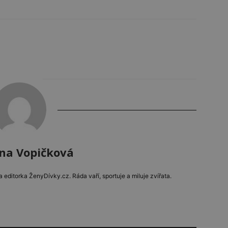
ína Vopičková
ditorka ŽenyDívky.cz. Ráda vaří, sportuje a miluje zvířata.