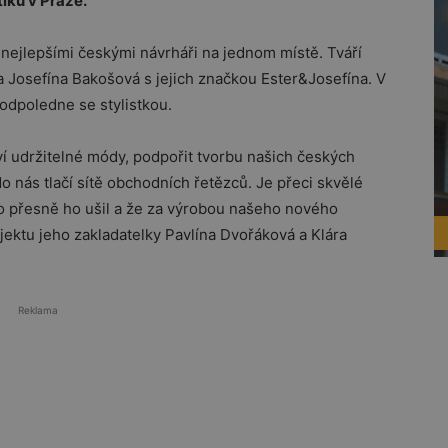
tiků v Praze.
 nejlepšími českými návrháři na jednom místě. Tváří
 a Josefína Bakošová s jejich značkou Ester&Josefína. V
 odpoledne se stylistkou.
tví udržitelné módy, podpořit tvorbu našich českých
o nás tlačí sítě obchodních řetězců. Je přeci skvělé
o přesně ho ušil a že za výrobou našeho nového
rojektu jeho zakladatelky Pavlína Dvořáková a Klára
Reklama