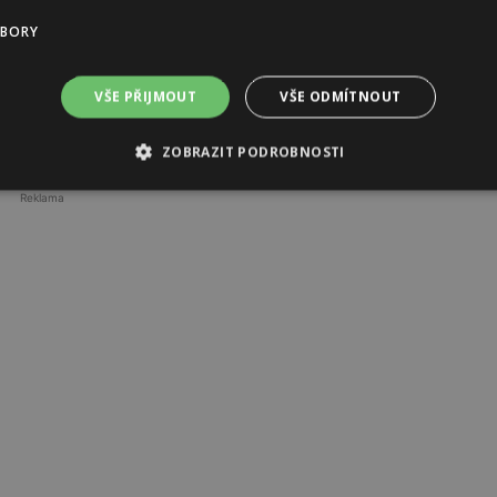
ojovat o podporu a přízeň na crowdfundingovém webu
UBORY
í o udržitelné módě mezi širokou českou veřejnost.
Facebooku
.
VŠE PŘIJMOUT
VŠE ODMÍTNOUT
ZOBRAZIT PODROBNOSTI
Reklama