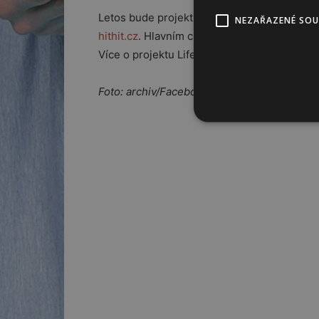
Letos bude projekt Life is Fashion také b
NEZAŘAZENÉ SO
hithit.cz
. Hlavním cílem je rozšířit povědom
Více o projektu Life is Fashion
zde
nebo na
Foto: archiv/Facebook/Life is fashion