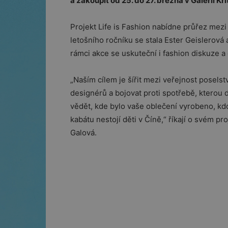
a zakoupit od 25. do 27. března v Galerii Kri
Projekt Life is Fashion nabídne průřez mezi
letošního ročníku se stala Ester Geislerová
rámci akce se uskuteční i fashion diskuze a
„Naším cílem je šířit mezi veřejnost posels
designérů a bojovat proti spotřebě, kterou d
vědět, kde bylo vaše oblečení vyrobeno, kd
kabátu nestojí děti v Číně,“ říkají o svém p
Galová.