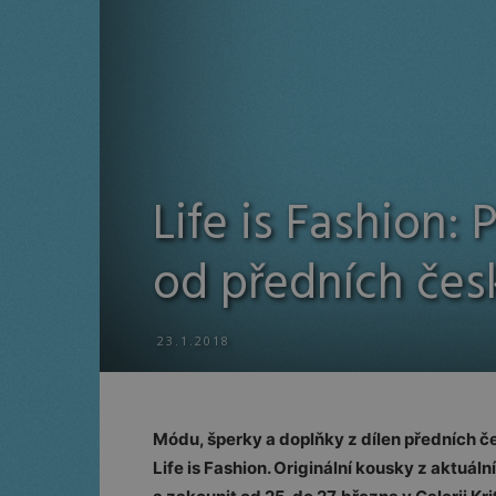
Life is Fashion
od předních čes
23.1.2018
Módu, šperky a doplňky z dílen předních 
Life is Fashion. Originální kousky z aktuá