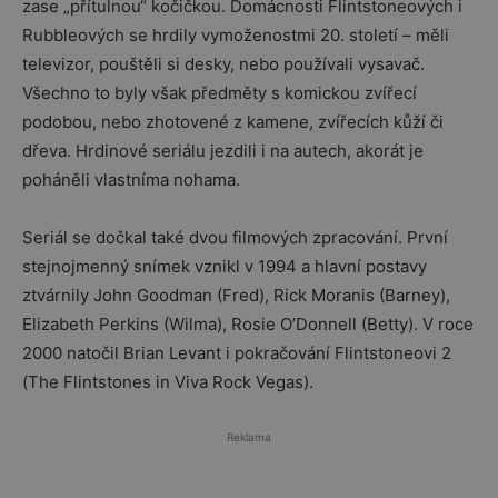
zase „přítulnou“ kočičkou. Domácnosti Flintstoneových i
Rubbleových se hrdily vymoženostmi 20. století – měli
televizor, pouštěli si desky, nebo používali vysavač.
Všechno to byly však předměty s komickou zvířecí
podobou, nebo zhotovené z kamene, zvířecích kůží či
dřeva. Hrdinové seriálu jezdili i na autech, akorát je
poháněli vlastníma nohama.
Seriál se dočkal také dvou filmových zpracování. První
stejnojmenný snímek vznikl v 1994 a hlavní postavy
ztvárnily John Goodman (Fred), Rick Moranis (Barney),
Elizabeth Perkins (Wilma), Rosie O’Donnell (Betty). V roce
2000 natočil Brian Levant i pokračování Flintstoneovi 2
(The Flintstones in Viva Rock Vegas).
Reklama