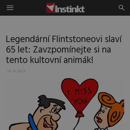
Instinkt
Legendární Flintstoneovi slaví
65 let: Zavzpomínejte si na
tento kultovní animák!
14.10.2025