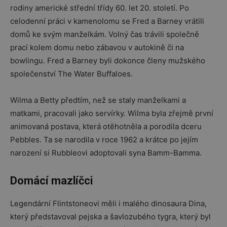
rodiny americké střední třídy 60. let 20. století. Po
celodenní práci v kamenolomu se Fred a Barney vrátili
domů ke svým manželkám. Volný čas trávili společně
prací kolem domu nebo zábavou v autokině či na
bowlingu. Fred a Barney byli dokonce členy mužského
společenství The Water Buffaloes.
Wilma a Betty předtím, než se staly manželkami a
matkami, pracovali jako servírky. Wilma byla zřejmě první
animovaná postava, která otěhotněla a porodila dceru
Pebbles. Ta se narodila v roce 1962 a krátce po jejím
narození si Rubbleovi adoptovali syna Bamm-Bamma.
Domácí mazlíčci
Legendární Flintstoneovi měli i malého dinosaura Dina,
který představoval pejska a šavlozubého tygra, který byl