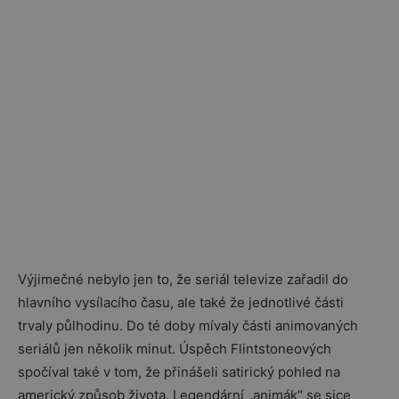
Výjimečné nebylo jen to, že seriál televize zařadil do
hlavního vysílacího času, ale také že jednotlivé části
trvaly půlhodinu. Do té doby mívaly části animovaných
seriálů jen několik minut. Úspěch Flintstoneových
spočíval také v tom, že přinášeli satirický pohled na
americký způsob života. Legendární „animák“ se sice