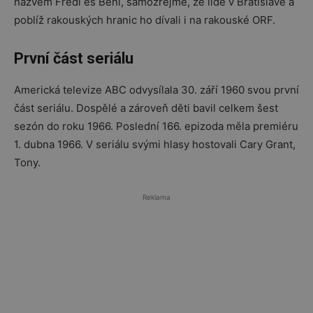
názvem Frédi és Béni, samozřejmě, že lidé v Bratislavě a
poblíž rakouských hranic ho dívali i na rakouské ORF.
První část seriálu
Americká televize ABC odvysílala 30. září 1960 svou první
část seriálu. Dospělé a zároveň děti bavil celkem šest
sezón do roku 1966. Poslední 166. epizoda měla premiéru
1. dubna 1966. V seriálu svými hlasy hostovali Cary Grant,
Tony.
Reklama