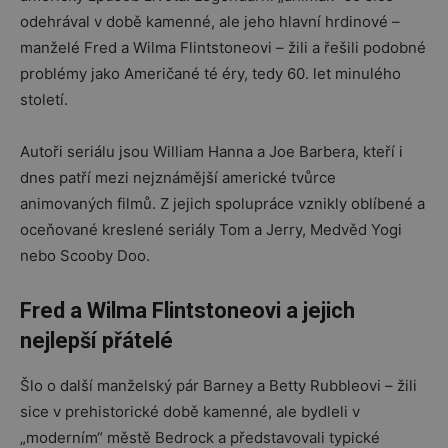
odehrával v době kamenné, ale jeho hlavní hrdinové –
manželé Fred a Wilma Flintstoneovi – žili a řešili podobné
problémy jako Američané té éry, tedy 60. let minulého
století.
Autoři seriálu jsou William Hanna a Joe Barbera, kteří i
dnes patří mezi nejznámější americké tvůrce
animovaných filmů. Z jejich spolupráce vznikly oblíbené a
oceňované kreslené seriály Tom a Jerry, Medvěd Yogi
nebo Scooby Doo.
Fred a Wilma Flintstoneovi a jejich
nejlepší přátelé
Šlo o další manželský pár Barney a Betty Rubbleovi – žili
sice v prehistorické době kamenné, ale bydleli v
„moderním“ městě Bedrock a představovali typické