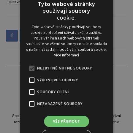
kultovní seriál
kultura
první animák
Tyto webové stránky
používají soubory
cookie.
Tyto webové stránky používají soubory
cookie ke zlepšení uživatelského zážitku.
Používáním našich webových stránek
souhlasíte se všemi soubory cookie v souladu
s našimi zásadami používání souborů cookie.
Více informací
NEZBYTNĚ NUTNÉ SOUBORY
VÝKONOVÉ SOUBORY
Instinkt
SOUBORY CÍLENÍ
http://www.instinkt-online.cz
NEZAŘAZENÉ SOUBORY
Společensko-reportážní týdeník, přinášející profilové a exkluzivní
VŠE PŘIJMOUT
rozhovory, domácí i zahraniční reportáže, příběhy zajímavých a
neobyčejných lidí.