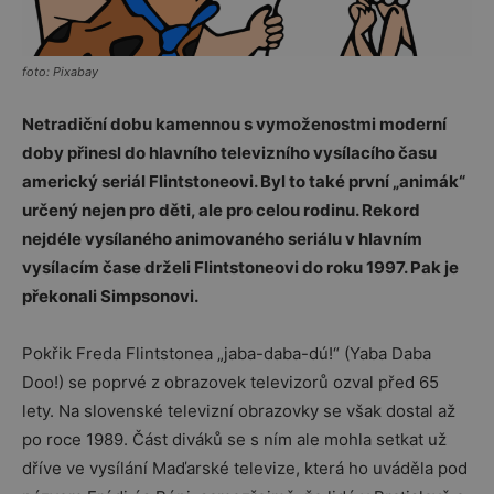
foto: Pixabay
Netradiční dobu kamennou s vymoženostmi moderní
doby přinesl do hlavního televizního vysílacího času
americký seriál Flintstoneovi. Byl to také první „animák“
určený nejen pro děti, ale pro celou rodinu. Rekord
nejdéle vysílaného animovaného seriálu v hlavním
vysílacím čase drželi Flintstoneovi do roku 1997. Pak je
překonali Simpsonovi.
Pokřik Freda Flintstonea „jaba-daba-dú!“ (Yaba Daba
Doo!) se poprvé z obrazovek televizorů ozval před 65
lety. Na slovenské televizní obrazovky se však dostal až
po roce 1989. Část diváků se s ním ale mohla setkat už
dříve ve vysílání Maďarské televize, která ho uváděla pod