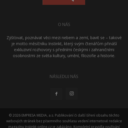
O NÁS
Zjišťovat, poznávat věci mezi nebem a zemí, bavit se – takové
je motto měsíčníku Instinkt, který svým čtenářům přináší
exkluzivní rozhovory s předními českými i zahraničními
osobnostmi ze světa kultury, umění, filozofie a historie.
NÁSLEDUJ NÁS
© 2026 EMPRESA MEDIA, a.s. Publikování či další šíření obsahu těchto
webových stránek bez písemného souhlasu vedení internetové redakce
magazínu Instinkt-online.cz je zakázáno. Kompletní pravidla využívání