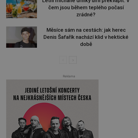
Letní míchané drinky umí překvapit. V
čem jsou během teplého počasí
zrádné?
Měsíce sám na cestách: jak herec
Denis Šafařík nachází klid v hektické
době
Reklama