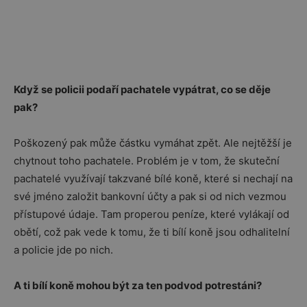
Když se policii podaří pachatele vypátrat, co se děje
pak?
Poškozený pak může částku vymáhat zpět. Ale nejtěžší je
chytnout toho pachatele. Problém je v tom, že skuteční
pachatelé využívají takzvané bílé koně, které si nechají na
své jméno založit bankovní účty a pak si od nich vezmou
přístupové údaje. Tam properou peníze, které vylákají od
obětí, což pak vede k tomu, že ti bílí koně jsou odhalitelní
a policie jde po nich.
A ti bílí koně mohou být za ten podvod potrestáni?