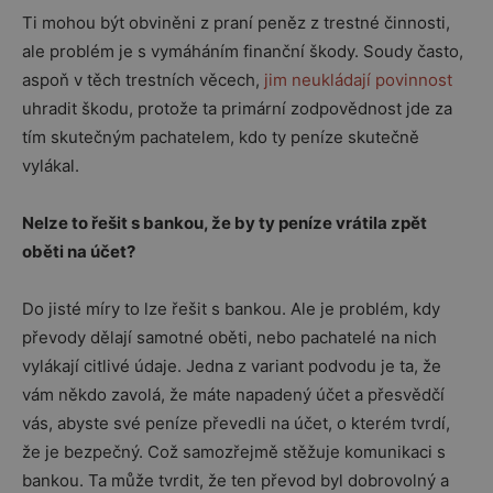
Ti mohou být obviněni z praní peněz z trestné činnosti,
ale problém je s vymáháním finanční škody. Soudy často,
aspoň v těch trestních věcech,
jim neukládají povinnost
uhradit škodu, protože ta primární zodpovědnost jde za
tím skutečným pachatelem, kdo ty peníze skutečně
vylákal.
Nelze to řešit s bankou, že by ty peníze vrátila zpět
oběti na účet?
Do jisté míry to lze řešit s bankou. Ale je problém, kdy
převody dělají samotné oběti, nebo pachatelé na nich
vylákají citlivé údaje. Jedna z variant podvodu je ta, že
vám někdo zavolá, že máte napadený účet a přesvědčí
vás, abyste své peníze převedli na účet, o kterém tvrdí,
že je bezpečný. Což samozřejmě stěžuje komunikaci s
bankou. Ta může tvrdit, že ten převod byl dobrovolný a