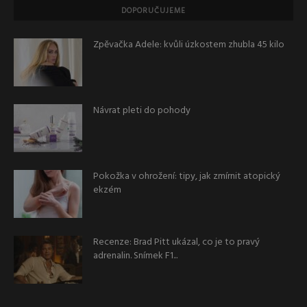
DOPORUČUJEME
Zpěvačka Adele: kvůli úzkostem zhubla 45 kilo
Návrat pleti do pohody
Pokožka v ohrožení: tipy, jak zmírnit atopický
ekzém
Recenze: Brad Pitt ukázal, co je to pravý
adrenalin. Snímek F1...