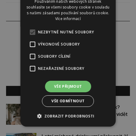
Používáním našich webových stránek
souhlasíte se všemi soubory cookie v souladu
s našimi zásadami používání souborů cookie.
Více informací
NEZBYTNĚ NUTNÉ SOUBORY
VÝKONOVÉ SOUBORY
Lucie Šáleová
SOUBORY CÍLENÍ
NEZAŘAZENÉ SOUBORY
VŠE PŘIJMOUT
SOUVISEJÍCÍ ČLÁNKY
VŠE ODMÍTNOUT
Padesátka jako nový začátek?
Generace žen má pocit, že není vidět
ZOBRAZIT PODROBNOSTI