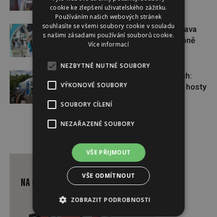
za snem pokračuje dál
cookie ke zlepšení uživatelského zážitku.
Používáním našich webových stránek
souhlasíte se všemi soubory cookie v souladu
Dopřejte si na Colours of Ostrava
s našimi zásadami používání souborů cookie.
pauzu plnou zážitků v IQOS zóně
Více informací
NEZBYTNĚ NUTNÉ SOUBORY
Nová tvář talk show ve Varech:
VÝKONOVÉ SOUBORY
Dominik Vršanský přivítal známé hosty
SOUBORY CÍLENÍ
NEZAŘAZENÉ SOUBORY
Reklama
VŠE PŘIJMOUT
VŠE ODMÍTNOUT
ZOBRAZIT PODROBNOSTI