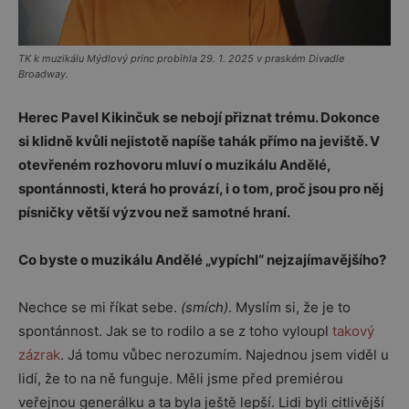
TK k muzikálu Mýdlový princ probìhla 29. 1. 2025 v praském Divadle
Broadway.
Herec Pavel Kikinčuk se nebojí přiznat trému. Dokonce
si klidně kvůli nejistotě napíše tahák přímo na jeviště. V
otevřeném rozhovoru mluví o muzikálu Andělé,
spontánnosti, která ho provází, i o tom, proč jsou pro něj
písničky větší výzvou než samotné hraní.
Co byste o muzikálu Andělé „vypíchl“ nejzajímavějšího?
Nechce se mi říkat sebe.
(smích)
. Myslím si, že je to
spontánnost. Jak se to rodilo a se z toho vyloupl
takový
zázrak
. Já tomu vůbec nerozumím. Najednou jsem viděl u
lidí, že to na ně funguje. Měli jsme před premiérou
veřejnou generálku a ta byla ještě lepší. Lidi byli citlivější