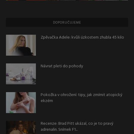
DOPORUČUJEME
Zpěvačka Adele: kvůli úzkostem zhubla 45 kilo
Návrat pleti do pohody
Pokožka v ohrožení: tipy, jak zmírnit atopický
ekzém
Recenze: Brad Pitt ukázal, co je to pravý
adrenalin. Snímek F1...