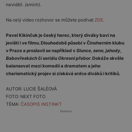
neviděli.
(smích)
.
Na celý video rozhovor se můžete podívat
ZDE
.
Pavel Kikinčuk je český herec, který diváky baví na
jevišti i ve filmu. Dlouhodobě působí v Činoherním klubu
v Praze a proslavil se například v
Slunce, seno, jahody
,
Babovřeskách
či seriálu
Okresní přebor
. Dokáže skvěle
balansovat mezi komedií a dramatem a jeho
charismatický projev si získává srdce diváků i kritiků.
AUTOR: LUCIE ŠALÉOVÁ
FOTO: NEXT FOTO
TÉMA:
ČASOPIS INSTINKT
Reklama