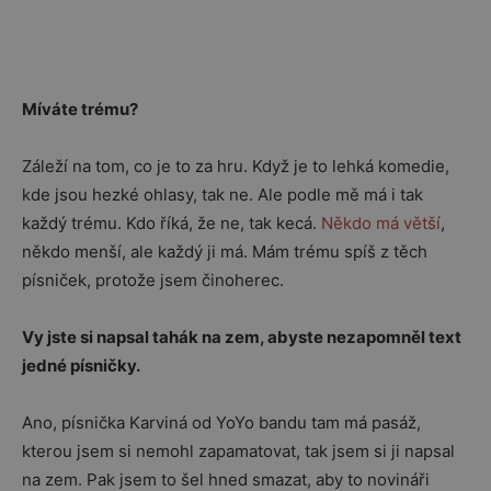
Míváte trému?
Záleží na tom, co je to za hru. Když je to lehká komedie,
kde jsou hezké ohlasy, tak ne. Ale podle mě má i tak
každý trému. Kdo říká, že ne, tak kecá.
Někdo má větší
,
někdo menší, ale každý ji má. Mám trému spíš z těch
písniček, protože jsem činoherec.
Vy jste si napsal tahák na zem, abyste nezapomněl text
jedné písničky.
Ano, písnička Karviná od YoYo bandu tam má pasáž,
kterou jsem si nemohl zapamatovat, tak jsem si ji napsal
na zem. Pak jsem to šel hned smazat, aby to novináři