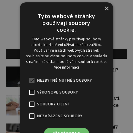
×
Lucie Šáleová
Tyto webové stránky
používají soubory
cookie.
Tyto webové stránky používají soubory
cookie ke zlepšení uživatelského zážitku.
Používáním našich webových stránek
SOUVISEJÍCÍ ČLÁNKY
souhlasíte se všemi soubory cookie v souladu
s našimi zásadami používání souborů cookie.
Více informací
Budou se vraždit malé děti dál?
NEZBYTNĚ NUTNÉ SOUBORY
VÝKONOVÉ SOUBORY
Těhotenství není samozřejmostí.
SOUBORY CÍLENÍ
Pomáhá asistovaná reprodukce
NEZAŘAZENÉ SOUBORY
Lymfatický systém v ohrožení?