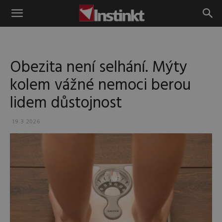
Instinkt
Obezita není selhání. Mýty
kolem vážné nemoci berou
lidem důstojnost
19.3.2026