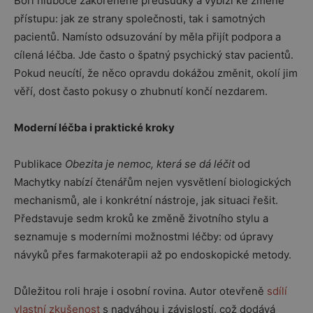
Boří hluboce zakořeněné předsudky a vybízí ke změně
přístupu: jak ze strany společnosti, tak i samotných
pacientů. Namísto odsuzování by měla přijít podpora a
cílená léčba. Jde často o špatný psychický stav pacientů.
Pokud neucítí, že něco opravdu dokážou změnit, okolí jim
věří, dost často pokusy o zhubnutí končí nezdarem.
Moderní léčba i praktické kroky
Publikace
Obezita je nemoc, která se dá léčit
od
Machytky nabízí čtenářům nejen vysvětlení biologických
mechanismů, ale i konkrétní nástroje, jak situaci řešit.
Představuje sedm kroků ke změně životního stylu a
seznamuje s moderními možnostmi léčby: od úpravy
návyků přes farmakoterapii až po endoskopické metody.
Důležitou roli hraje i osobní rovina. Autor otevřeně
sdílí
vlastní zkušenost
s nadváhou i závislostí, což dodává