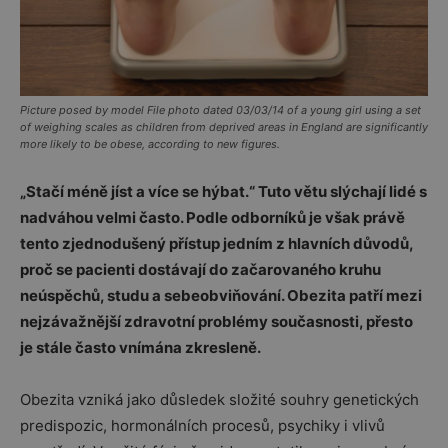
Picture posed by model File photo dated 03/03/14 of a young girl using a set
of weighing scales as children from deprived areas in England are significantly
more likely to be obese, according to new figures.
„Stačí méně jíst a více se hýbat.“ Tuto větu slýchají lidé s
nadváhou velmi často. Podle odborníků je však právě
tento zjednodušený přístup jedním z hlavních důvodů,
proč se pacienti dostávají do začarovaného kruhu
neúspěchů, studu a sebeobviňování. Obezita patří mezi
nejzávažnější zdravotní problémy současnosti, přesto
je stále často vnímána zkresleně.
Obezita vzniká jako důsledek složité souhry genetických
predispozic, hormonálních procesů, psychiky i vlivů