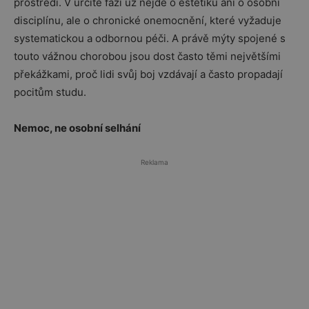
prostředí. V určité fázi už nejde o estetiku ani o osobní
disciplínu, ale o chronické onemocnění, které vyžaduje
systematickou a odbornou péči. A právě mýty spojené s
touto vážnou chorobou jsou dost často těmi největšími
překážkami, proč lidi svůj boj vzdávají a často propadají
pocitům studu.
Nemoc, ne osobní selhání
Reklama