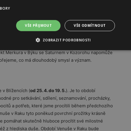
hatší život jistě výrazně napomůže harmoničtějšímu
UBORY
onstelace, nastávající jednou za 84 let.
VŠE PŘIJMOUT
VŠE ODMÍTNOUT
a bude nám zde až do konce měsíce sdělovat mnoho
hodnotě, bude nás učit správně smýšlet o penězích,
ZOBRAZIT PODROBNOSTI
k svou realitu – podobně jako sochař tvoří své sochy…
kt Merkura v Býku se Saturnem v Kozorohu napomůže
 přejeme, co má dlouhodobý smysl a význam.
v Blížencích (
od 25. 4. do 19. 5.
). Je to období
hodné pro setkávání, sdílení, seznamování, procházky,
pocitů a potřeb, které jsme procítili během předchozího
nuše v Raku tyto poněkud povrchní prožitky krásně
 pomáhat skutečně hluboce procítit své milostné
e též z hlediska duše. Období Venuše v Raku bude