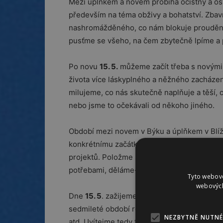
Mezi úplňkem a novem probíhá očistný a o
především na téma obživy a bohatství. Zb
nashromážděného, co nám blokuje proudění 
pusťme se všeho, na čem zbytečně lpíme a 
Po novu
15. 5.
můžeme začít třeba s novými 
života více láskyplného a něžného zacházen
milujeme, co nás skutečně naplňuje a těší, o
nebo jsme to očekávali od někoho jiného.
Období mezi novem v Býku a úplňkem v Blíž
konkrétnímu začátku úspěšného podnikání a
projektů. Položme si však otázku, jsou-li ty
potřebami, děláme-li to, co milujeme a co ná
Tyto webové
webových
Dne
15. 5
. zažijeme zásadní astrologickou u
sedmileté období revolučních změn v oblasti
NEZBYTNĚ NUTNÉ
atd. Uvítejme tedy tuto změnu pokud možno