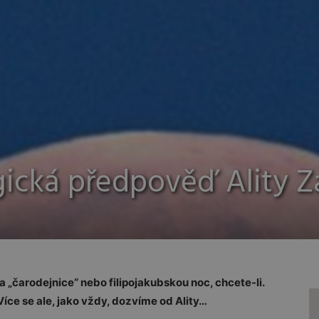
gická předpověď Ality Z
 „čarodejnice“ nebo filipojakubskou noc, chcete-li.
íce se ale, jako vždy, dozvíme od Ality…