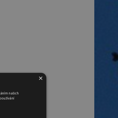
×
váním našich
používání