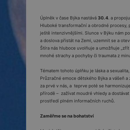
Úplněk v čase Býka nastává
30. 4
. a propoj
Hluboké transformační a obrodné procesy, pr
ještě intenzivnějšími. Slunce v Býku nám 
a doslova přistát na Zemi, uzemnit se a otev
Štíra nás hluboce uvolňuje a umožňuje „zřít 
mnohé strachy a pochyby či traumata z minu
Tématem tohoto úplňku je láska a sexualita
Průzračné emoce dětského Býka a vášeň a z
za prvé v nás, a teprve poté se harmonizuje 
přírodě – zažívat moudré vhledy a dostáva
prostředí plném informačních ruchů.
Zaměřme se na bohatství