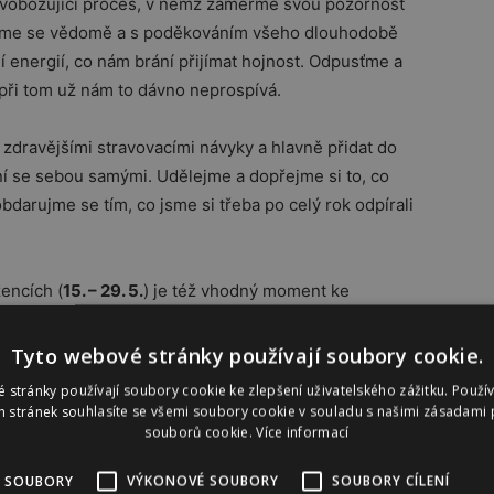
svobozující proces, v němž zaměřme svou pozornost
avme se vědomě a s poděkováním všeho dlouhodobě
energií, co nám brání přijímat hojnost. Odpusťme a
při tom už nám to dávno neprospívá.
zdravějšími stravovacími návyky a hlavně přidat do
í se sebou samými. Udělejme a dopřejme si to, co
bdarujme se tím, co jsme si třeba po celý rok odpírali
encích (
15. – 29. 5.
) je též vhodný moment ke
 obchodních či jinak výdělečných a užitečných
to projekty v souladu a rezonanci s našimi bytostnými
Tyto webové stránky používají soubory cookie.
š těší!
 stránky používají soubory cookie ke zlepšení uživatelského zážitku. Použí
 stránek souhlasíte se všemi soubory cookie v souladu s našimi zásadami 
souborů cookie.
Více informací
dálost: vstup planety Uran do znamení Býka. Začíná tak
 emocionálního zdraví, ekologie, financí, stravování
 SOUBORY
VÝKONOVÉ SOUBORY
SOUBORY CÍLENÍ
 s otevřeným srdcem a myslí. Ochota změnit se a žít