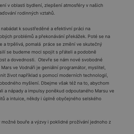
ní v oblasti bydlení, zlepšení atmosféry v našich
aďování rodinných vztahů.
 nabádat k soustředěné a efektivní práci na
obých problémů a překonávání překážek. Poté se na
e a trpělivá, pomalá práce se změní ve skutečný
ilí se budeme moci spojit s přáteli a podobně
pnost a dovednosti. Otevře se nám nové svobodné
 Mars ve Vodnáři je geniální programátor, myslitel,
it život například s pomocí moderních technologií,
obodného myšlení. Dbejme však též na to, abychom
ali a nápady a impulsy poněkud odpoutaného Marsu ve
itů a intuice, někdy i úplně obyčejného selského
 možné bouře a výzvy i poklidné prožívání jednoho z