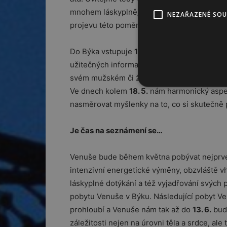
mnohem láskyplnější a ve všech směrech bo
NEZAŘAZENÉ SO
projevu této poměrně náročné astrologické k
Do Býka vstupuje
14. 5.
též planeta Merkur 
užitečných informací o sebelásce a vlastní 
svém mužském či ženském těle a tvarovat ta
Ve dnech kolem
18. 5.
nám harmonický aspe
nasměrovat myšlenky na to, co si skutečně
Je čas na seznámení se…
Venuše bude během května pobývat nejprve 
intenzivní energetické výměny, obzvláště v
láskyplné dotýkání a též vyjadřování svých 
pobytu Venuše v Býku. Následující pobyt Ve
prohloubí a Venuše nám tak až do
13. 6.
bude
záležitosti nejen na úrovni těla a srdce, al