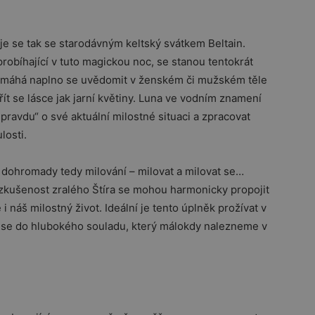
uje se tak se starodávným keltský svátkem Beltain.
obíhající v tuto magickou noc, se stanou tentokrát
pomáhá naplno se uvědomit v ženském či mužském těle
řít se lásce jak jarní květiny. Luna ve vodním znamení
pravdu“ o své aktuální milostné situaci a zpracovat
losti.
, dohromady tedy milování – milovat a milovat se…
kušenost zralého Štíra se mohou harmonicky propojit
i náš milostný život. Ideální je tento úplněk prožívat v
t se do hlubokého souladu, který málokdy nalezneme v