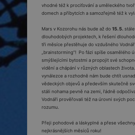
vhodné též k prociťování a uměleckého tvoře
domech a příbytcích a samozřejmě též k vyl
Mars v Kozorohu nás bude až do
15. 5.
stále
dlouhodobých projektech, k řešení dlouhod
tři měsíce přestěhuje do vzdušného Vodnář
„brainstorming“! Po fázi spíše osamělého ús
smýšlejícími bytostmi a propojit své scho
vidění a chápání v různých oblastech života.
vynálezce a rozhodně nám bude chtít usnadn
vědeckých objevů a především skutečně sv
stáli nohama pevně na zemi, řádně odpočív
Vodnáři prověřovali též na úrovni svých poc
rozumu.
Přeji pohodové a láskyplné a přese všechny
nejkrásnějších měsíců roku!