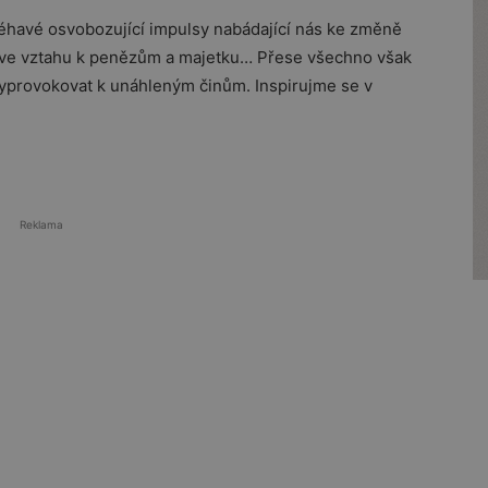
éhavé osvobozující impulsy nabádající nás ke změně
éž ve vztahu k penězům a majetku… Přese všechno však
yprovokovat k unáhleným činům. Inspirujme se v
Reklama