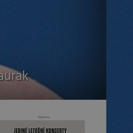
aurak
Reklama