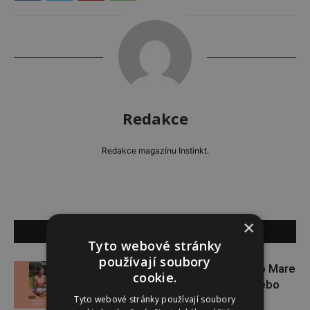
Redakce
Redakce magazínu Instinkt.
×
SOUVISEJÍCÍ ČLÁNKY
Tyto webové stránky
používají soubory
Zapojte se do letní soutěže s Rio Mare
cookie.
a vyhrajte iWatch Series 11 nebo
Tyto webové stránky používají soubory
jógamatku