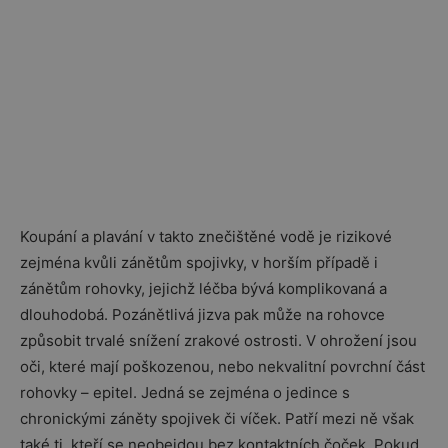
Koupání a plavání v takto znečištěné vodě je rizikové
zejména kvůli zánětům spojivky, v horším případě i
zánětům rohovky, jejichž léčba bývá komplikovaná a
dlouhodobá. Pozánětlivá jizva pak může na rohovce
způsobit trvalé snížení zrakové ostrosti. V ohrožení jsou
oči, které mají poškozenou, nebo nekvalitní povrchní část
rohovky – epitel. Jedná se zejména o jedince s
chronickými záněty spojivek či víček. Patří mezi ně však
také ti, kteří se neobejdou bez kontaktních čoček. Pokud