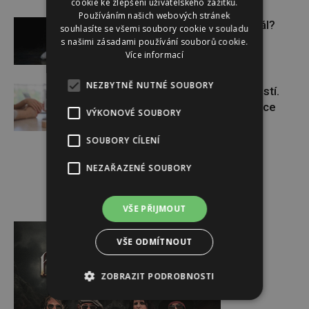
cookie ke zlepšení uživatelského zážitku.
Používáním našich webových stránek
Budou se vraždit malé děti dál?
souhlasíte se všemi soubory cookie v souladu
s našimi zásadami používání souborů cookie.
Více informací
NEZBYTNĚ NUTNÉ SOUBORY
Těhotenství není samozřejmostí.
Pomáhá asistovaná reprodukce
VÝKONOVÉ SOUBORY
SOUBORY CÍLENÍ
NEZAŘAZENÉ SOUBORY
VŠE PŘIJMOUT
Reklama
VŠE ODMÍTNOUT
ZOBRAZIT PODROBNOSTI