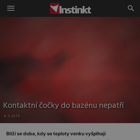
Instinkt
Kontaktní čočky do bazénu nepatří
8.5.2019
Blíží se doba, kdy se teploty venku vyšplhají