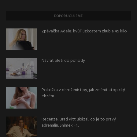
DOPORUČUJEME
Zpěvačka Adele: kvůli úzkostem zhubla 45 kilo
Návrat pleti do pohody
Pokožka v ohrožení: tipy, jak zmírnit atopický
ekzém
Recenze: Brad Pitt ukázal, co je to pravý
adrenalin. Snímek F1...