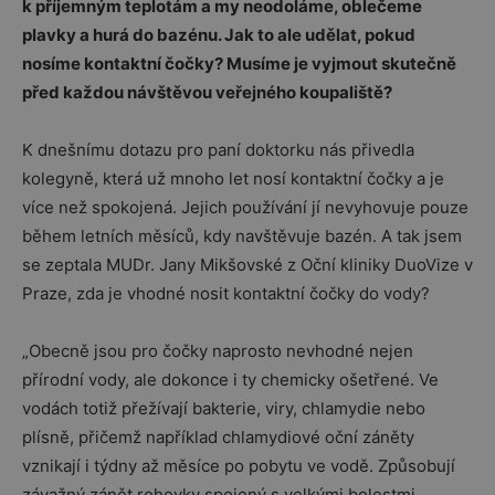
k příjemným teplotám a my neodoláme, oblečeme
plavky a hurá do bazénu. Jak to ale udělat, pokud
nosíme kontaktní čočky? Musíme je vyjmout skutečně
před každou návštěvou veřejného koupaliště?
K dnešnímu dotazu pro paní doktorku nás přivedla
kolegyně, která už mnoho let nosí kontaktní čočky a je
více než spokojená. Jejich používání jí nevyhovuje pouze
během letních měsíců, kdy navštěvuje bazén. A tak jsem
se zeptala MUDr. Jany Mikšovské z Oční kliniky DuoVize v
Praze, zda je vhodné nosit kontaktní čočky do vody?
„Obecně jsou pro čočky naprosto nevhodné nejen
přírodní vody, ale dokonce i ty chemicky ošetřené. Ve
vodách totiž přežívají bakterie, viry, chlamydie nebo
plísně, přičemž například chlamydiové oční záněty
vznikají i týdny až měsíce po pobytu ve vodě. Způsobují
závažný zánět rohovky spojený s velkými bolestmi,