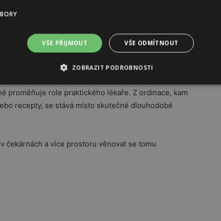
UBORY
né nasazení moderní léčby
například u pacientů s
ž o 7 až 13 let. A právě to je jeden z důvodů, proč
a historický krok.
VŠE PŘIJMOUT
VŠE ODMÍTNOUT
ZOBRAZIT PODROBNOSTI
ě proměňuje role praktického lékaře. Z ordinace, kam
 nebo recepty, se stává místo skutečné dlouhodobé
 čekárnách a více prostoru věnovat se tomu