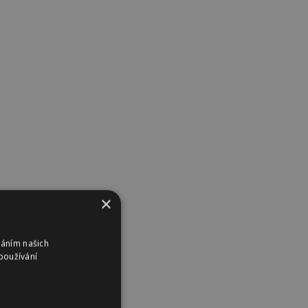
×
váním našich
používání