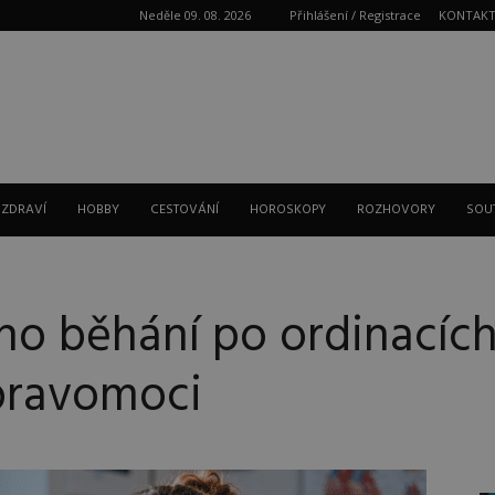
Neděle 09. 08. 2026
Přihlášení / Registrace
KONTAK
Reklama
 ZDRAVÍ
HOBBY
CESTOVÁNÍ
HOROSKOPY
ROZHOVORY
SOU
o běhání po ordinacích?
pravomoci