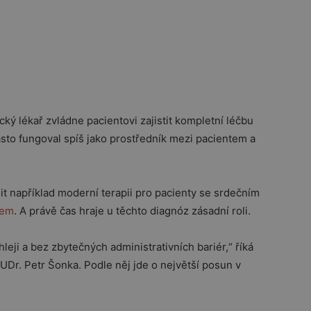
ký lékař zvládne pacientovi zajistit kompletní léčbu
to fungoval spíš jako prostředník mezi pacientem a
it například moderní terapii pro pacienty se srdečním
tem
. A právě čas hraje u těchto diagnóz zásadní roli.
leji a bez zbytečných administrativních bariér,“ říká
Dr. Petr Šonka. Podle něj jde o největší posun v