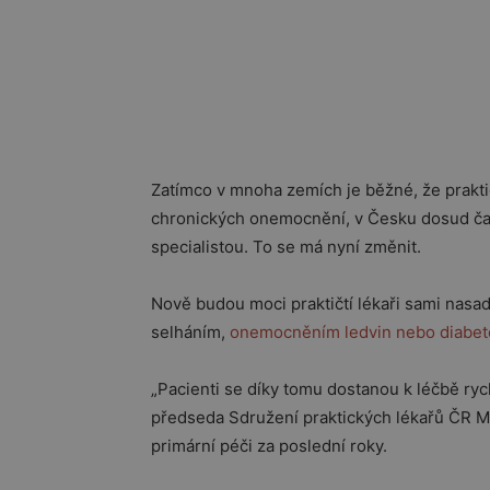
Zatímco v mnoha zemích je běžné, že praktic
chronických onemocnění, v Česku dosud čas
specialistou. To se má nyní změnit.
Nově budou moci praktičtí lékaři sami nasad
selháním,
onemocněním ledvin nebo diabe
„Pacienti se díky tomu dostanou k léčbě rych
předseda Sdružení praktických lékařů ČR MU
primární péči za poslední roky.