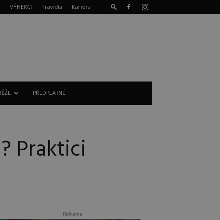
T
VÝHERCI
Pravidla
Kariéra
TĚŽE
PŘEDPLATNÉ
 Praktici
Reklama