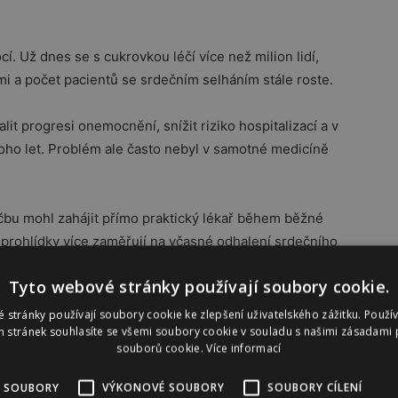
cí. Už dnes se s cukrovkou léčí více než milion lidí,
i a počet pacientů se srdečním selháním stále roste.
t progresi onemocnění, snížit riziko hospitalizací a v
noho let. Problém ale často nebyl v samotné medicíně
éčbu mohl zahájit přímo praktický lékař během běžné
 prohlídky více zaměřují na včasné odhalení srdečního
ebo poruch metabolismu.
Tyto webové stránky používají soubory cookie.
 stránky používají soubory cookie ke zlepšení uživatelského zážitku. Použí
 stránek souhlasíte se všemi soubory cookie v souladu s našimi zásadami 
souborů cookie.
Více informací
přetíženým specialistům. Ti se budou moci více
utinního předepisování léků stabilizovaným pacientům.
 SOUBORY
VÝKONOVÉ SOUBORY
SOUBORY CÍLENÍ