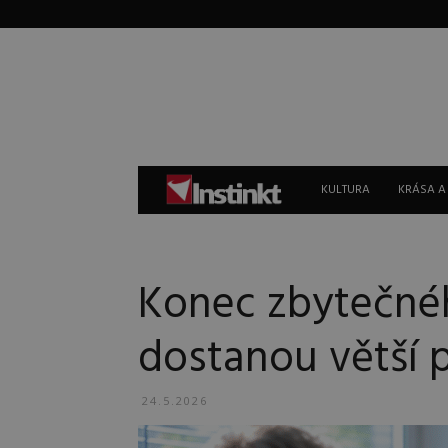
Instinkt
KULTURA
KRÁSA A
Konec zbytečnéh
dostanou větší 
24.5.2026