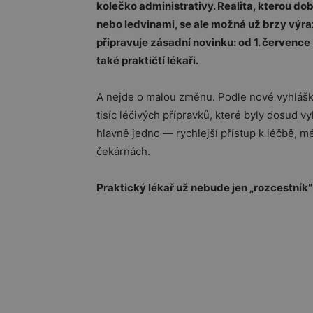
kolečko administrativy. Realita, kterou do
nebo ledvinami, se ale možná už brzy výraz
připravuje zásadní novinku: od 1. červenc
také praktičtí lékaři.
A nejde o malou změnu. Podle nové vyhlášky 
tisíc léčivých přípravků, které byly dosud 
hlavně jedno — rychlejší přístup k léčbě, mé
čekárnách.
Praktický lékař už nebude jen „rozcestník“