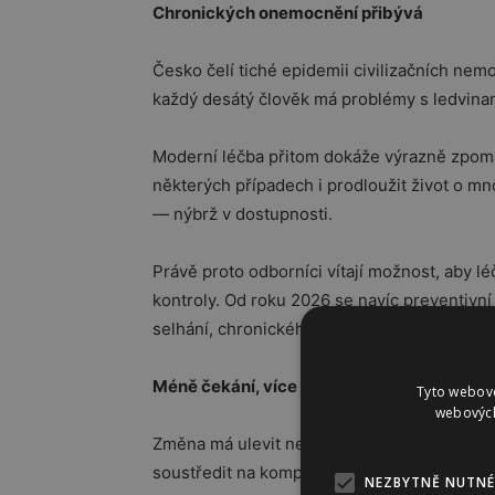
Chronických onemocnění přibývá
Česko čelí tiché epidemii civilizačních nemo
každý desátý člověk má problémy s ledvinam
Moderní léčba přitom dokáže výrazně zpomali
některých případech i prodloužit život o m
— nýbrž v dostupnosti.
Právě proto odborníci vítají možnost, aby l
kontroly. Od roku 2026 se navíc preventivní
selhání, chronického onemocnění ledvin n
Méně čekání, více péče
Tyto webové
webových
Změna má ulevit nejen pacientům, ale také 
soustředit na komplikované případy místo r
NEZBYTNĚ NUTNÉ