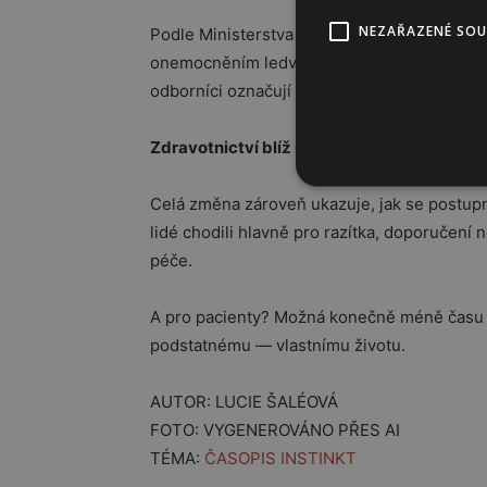
NEZAŘAZENÉ SO
Podle Ministerstva zdravotnictví může
včas
onemocněním ledvin oddálit nástup dialýzy a
odborníci označují připravovanou vyhlášku z
Zdravotnictví blíž běžnému životu
Celá změna zároveň ukazuje, jak se postupn
lidé chodili hlavně pro razítka, doporučení
péče.
A pro pacienty? Možná konečně méně času v
podstatnému — vlastnímu životu.
AUTOR: LUCIE ŠALÉOVÁ
FOTO: VYGENEROVÁNO PŘES AI
TÉMA:
ČASOPIS INSTINKT