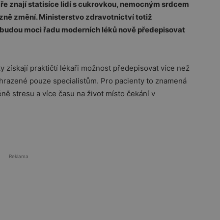
bře znají statisíce lidí s cukrovkou, nemocným srdcem
ně změní. Ministerstvo zdravotnictví totiž
e budou moci řadu moderních léků nově předepisovat
získají praktičtí lékaři možnost předepisovat více než
vyhrazené pouze specialistům. Pro pacienty to znamená
ně stresu a více času na život místo čekání v
Reklama