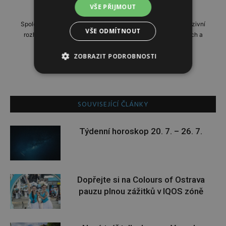
http://www.instinkt-online.cz
VŠE PŘIJMOUT
Společensko-reportážní týdeník, přinášející profilové a exkluzivní
VŠE ODMÍTNOUT
rozhovory, domácí i zahraniční reportáže, příběhy zajímavých a
neobyčejných lidí.
ZOBRAZIT PODROBNOSTI
SOUVISEJÍCÍ ČLÁNKY
Týdenní horoskop 20. 7. – 26. 7.
Dopřejte si na Colours of Ostrava
pauzu plnou zážitků v IQOS zóně