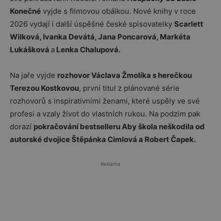
Konečné
vyjde s filmovou obálkou. Nové knihy v roce
2026 vydají i další úspěšné české spisovatelky
Scarlett
Wilková, Ivanka Devátá, Jana Poncarová, Markéta
Lukášková
a
Lenka Chalupová.
Na jaře vyjde
rozhovor Václava Žmolíka s herečkou
Terezou Kostkovou
, první titul z plánované série
rozhovorů s inspirativními ženami, které uspěly ve své
profesi a vzaly život do vlastních rukou. Na podzim pak
dorazí
pokračování bestselleru Aby škola neškodila od
autorské dvojice Štěpánka Cimlová a Robert Čapek.
Reklama