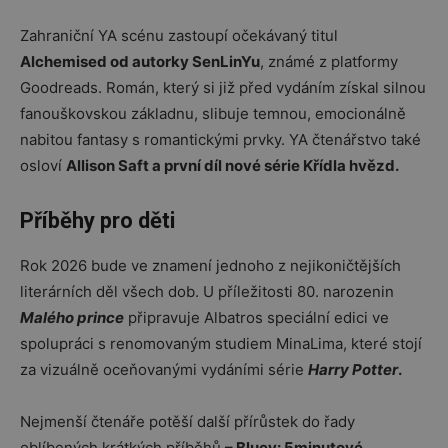
Zahraniční YA scénu zastoupí očekávaný titul
Alchemised od autorky SenLinYu
, známé z platformy
Goodreads. Román, který si již před vydáním získal silnou
fanouškovskou základnu, slibuje temnou, emocionálně
nabitou fantasy s romantickými prvky. YA čtenářstvo také
osloví
Allison Saft a první díl nové série Křídla hvězd.
Příběhy pro děti
Rok 2026 bude ve znamení jednoho z nejikoničtějších
literárních děl všech dob. U příležitosti 80. narozenin
Malého prince
připravuje Albatros speciální edici ve
spolupráci s renomovaným studiem MinaLima, které stojí
za vizuálně oceňovanými vydáními série
Harry Potter
.
Nejmenší čtenáře potěší další přírůstek do řady
oblíbených krátkých příběhů
– Bluey: 5minutové