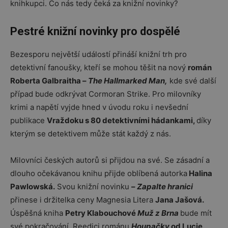
knihkupci. Co nás tedy čeká za knižní novinky?
Pestré knižní novinky pro dospělé
Bezesporu největší událostí přináší knižní trh pro
detektivní fanoušky, kteří se mohou těšit na nový
román
Roberta Galbraitha –
The Hallmarked Man,
kde své další
případ bude odkrývat Cormoran Strike. Pro milovníky
krimi a napětí vyjde hned v úvodu roku i nevšední
publikace
Vraždoku s 80 detektivními hádankami,
díky
kterým se detektivem může stát každý z nás.
Milovníci českých autorů si přijdou na své. Se zásadní a
dlouho očekávanou knihu přijde oblíbená autorka
Halina
Pawlowská.
Svou knižní novinku
–
Zapal­te hranici
přinese i držitelka ceny Magnesia Litera
Jana Jašová.
Úspěšná kniha
Petry Klabouchové
Muž z Brna
bude mít
své pokračování. Reedici románu
Houpačky
od Lucie