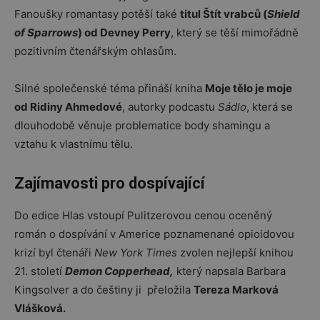
Fanoušky romantasy potěší také
titul Štít vrabců (
Shield
of Sparrows
) od Devney Perry
, který se těší mimořádně
pozitivním čtenářským ohlasům.
Silné společenské téma přináší kniha
Moje tělo je moje
od Ridiny Ahmedové
, autorky podcastu
Sádlo
, která se
dlouhodobě věnuje problematice body shamingu a
vztahu k vlastnímu tělu.
Zajímavosti pro dospívající
Do
edice Hlas
vstoupí Pulitzerovou cenou oceněný
román o dospívání v Americe poznamenané opioidovou
krizí byl čtenáři
New York Times
zvolen nejlepší knihou
21. století
Demon Copperhead,
který napsala
Barbara
Kingsolver a do
češtiny
ji
přeložila
Tereza Marková
Vlášková.