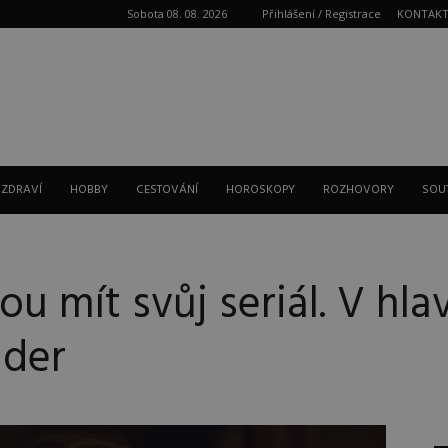
Sobota 08. 08. 2026
Přihlášení / Registrace
KONTAK
Reklama
 ZDRAVÍ
HOBBY
CESTOVÁNÍ
HOROSKOPY
ROZHOVORY
SOU
 mít svůj seriál. V hlav
nder