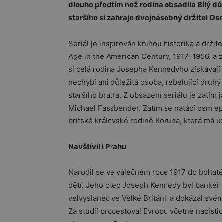
dlouho předtím než rodina obsadila Bílý d
staršího si zahraje dvojnásobný držitel O
Seriál je inspirován knihou historika a drži
Age in the American Century, 1917-1956. a z
si celá rodina Josepha Kennedyho získávají
nechybí ani důležitá osoba, rebelující druhý
staršího bratra. Z obsazení seriálu je zatím
Michael Fassbender. Zatím se natáčí osm ep
britské královské rodině Koruna, která má u
Navštívil i Prahu
Narodil se ve válečném roce 1917 do bohaté 
dětí. Jeho otec Joseph Kennedy byl bankéř a
velvyslanec ve Velké Británii a dokázal své
Za studií procestoval Evropu včetně nacist