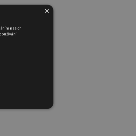
×
váním našich
používání