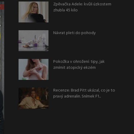
Zpěvačka Adele: kvůli úzkostem
zhubla 45 kilo
Návrat pleti do pohody
Pokožka v ohrožení: tipy, jak
zmírnit atopický ekzém
Recenze: Brad Pitt ukázal, co je to
pravý adrenalin. Snímek F1...