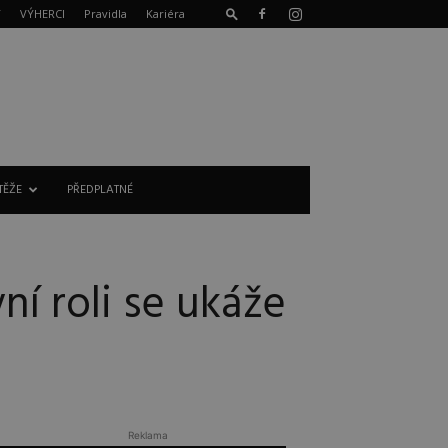
T
VÝHERCI
Pravidla
Kariéra
TĚŽE
PŘEDPLATNÉ
ní roli se ukáže
Reklama