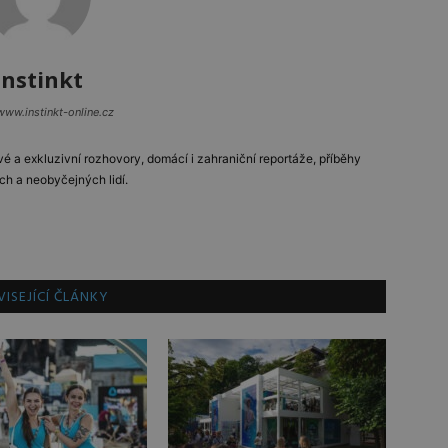
Instinkt
www.instinkt-online.cz
vé a exkluzivní rozhovory, domácí i zahraniční reportáže, příběhy
ch a neobyčejných lidí.
ISEJÍCÍ ČLÁNKY