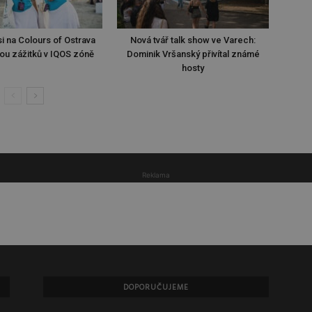
i na Colours of Ostrava
Nová tvář talk show ve Varech:
ou zážitků v IQOS zóně
Dominik Vršanský přivítal známé
hosty
Reklama
DOPORUČUJEME