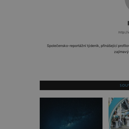
http://
Společensko-reportážní týdeník, přinášející profilo
zajímavý
SOUV