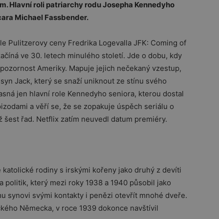
ům. Hlavní roli patriarchy rodu Josepha Kennedyho
scara Michael Fassbender.
tele Pulitzerovy ceny Fredrika Logevalla JFK: Coming of
ačíná ve 30. letech minulého století. Jde o dobu, kdy
 pozornost Ameriky. Mapuje jejich nečekaný vzestup,
 syn Jack, který se snaží uniknout ze stínu svého
 jasná jen hlavní role Kennedyho seniora, kterou dostal
izodami a věří se, že se zopakuje úspěch seriálu o
ž šest řad. Netflix zatím neuvedl datum premiéry.
katolické rodiny s irskými kořeny jako druhý z devíti
 politik, který mezi roky 1938 a 1940 působil jako
mu synovi svými kontakty i penězi otevřít mnohé dveře.
ického Německa, v roce 1939 dokonce navštívil