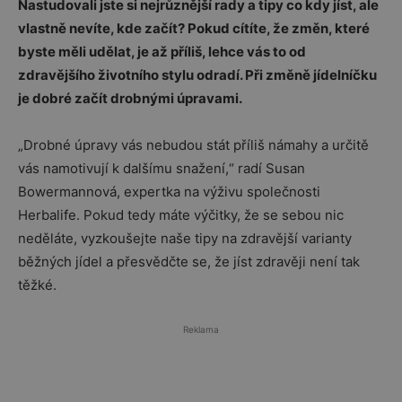
Nastudovali jste si nejrůznější rady a tipy co kdy jíst, ale
vlastně nevíte, kde začít? Pokud cítíte, že změn, které
byste měli udělat, je až příliš, lehce vás to od
zdravějšího životního stylu odradí. Při změně jídelníčku
je dobré začít drobnými úpravami.
„Drobné úpravy vás nebudou stát příliš námahy a určitě
vás namotivují k dalšímu snažení,“ radí Susan
Bowermannová, expertka na výživu společnosti
Herbalife. Pokud tedy máte výčitky, že se sebou nic
neděláte, vyzkoušejte naše tipy na zdravější varianty
běžných jídel a přesvědčte se, že jíst zdravěji není tak
těžké.
Reklama