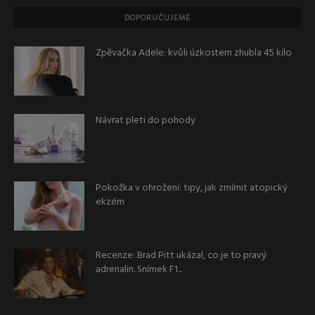
DOPORUČUJEME
Zpěvačka Adele: kvůli úzkostem zhubla 45 kilo
Návrat pleti do pohody
Pokožka v ohrožení: tipy, jak zmírnit atopický
ekzém
Recenze: Brad Pitt ukázal, co je to pravý
adrenalin. Snímek F1...