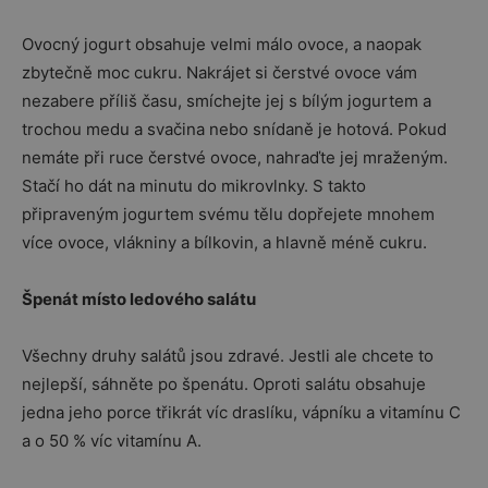
Ovocný jogurt obsahuje velmi málo ovoce, a naopak
zbytečně moc cukru. Nakrájet si čerstvé ovoce vám
nezabere příliš času, smíchejte jej s bílým jogurtem a
trochou medu a svačina nebo snídaně je hotová. Pokud
nemáte při ruce čerstvé ovoce, nahraďte jej mraženým.
Stačí ho dát na minutu do mikrovlnky. S takto
připraveným jogurtem svému tělu dopřejete mnohem
více ovoce, vlákniny a bílkovin, a hlavně méně cukru.
Špenát místo ledového salátu
Všechny druhy salátů jsou zdravé. Jestli ale chcete to
nejlepší, sáhněte po špenátu. Oproti salátu obsahuje
jedna jeho porce třikrát víc draslíku, vápníku a vitamínu C
a o 50 % víc vitamínu A.