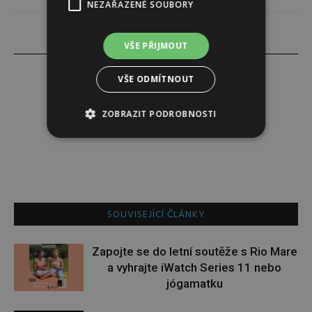
NEZAŘAZENÉ SOUBORY
VŠE PŘIJMOUT
VŠE ODMÍTNOUT
Darina Zumrová
ZOBRAZIT PODROBNOSTI
SOUVISEJÍCÍ ČLÁNKY
Zapojte se do letní soutěže s Rio Mare
a vyhrajte iWatch Series 11 nebo
jógamatku