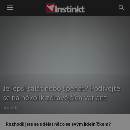
Instinkt
Je lepší salát nebo špenát? Podívejte
se na několik zdravějších variant
6.8.2019
Rozhodli jste se udělat něco se svým jídelníčkem?