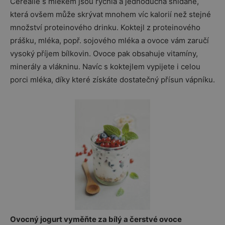
Cereálie s mlékem jsou rychlá a jednoduchá snídaně,
která ovšem může skrývat mnohem víc kalorií než stejné
množství proteinového drinku. Koktejl z proteinového
prášku, mléka, popř. sojového mléka a ovoce vám zaručí
vysoký příjem bílkovin. Ovoce pak obsahuje vitamíny,
minerály a vlákninu. Navíc s koktejlem vypijete i celou
porci mléka, díky které získáte dostatečný přísun vápníku.
Ovocný jogurt vyměňte za bílý a čerstvé ovoce