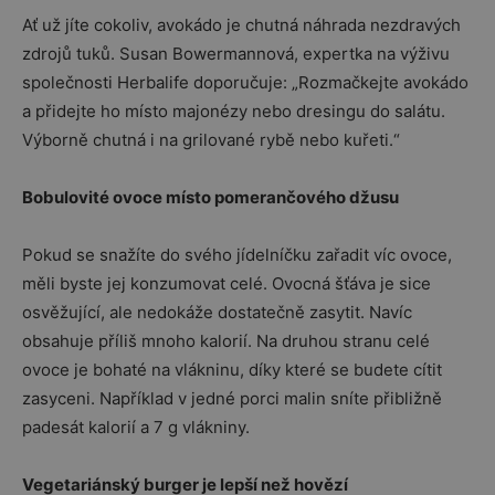
Ať už jíte cokoliv, avokádo je chutná náhrada nezdravých
zdrojů tuků. Susan Bowermannová, expertka na výživu
společnosti Herbalife doporučuje: „Rozmačkejte avokádo
a přidejte ho místo majonézy nebo dresingu do salátu.
Výborně chutná i na grilované rybě nebo kuřeti.“
Bobulovité ovoce místo pomerančového džusu
Pokud se snažíte do svého jídelníčku zařadit víc ovoce,
měli byste jej konzumovat celé. Ovocná šťáva je sice
osvěžující, ale nedokáže dostatečně zasytit. Navíc
obsahuje příliš mnoho kalorií. Na druhou stranu celé
ovoce je bohaté na vlákninu, díky které se budete cítit
zasyceni. Například v jedné porci malin sníte přibližně
padesát kalorií a 7 g vlákniny.
Vegetariánský burger je lepší než hovězí